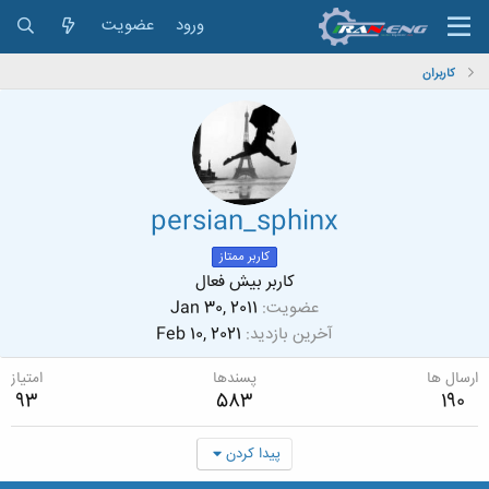
ورود
عضویت
کاربران
persian_sphinx
کاربر ممتاز
کاربر بیش فعال
عضویت
Jan 30, 2011
آخرین بازدید
Feb 10, 2021
ارسال ها
پسندها
امتیاز
93
583
190
پیدا کردن