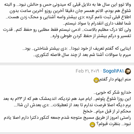
والا توو این سال ها به دلایل قبلی که میدونی حس و حالش نبود.. و البته
شلوغ هم بودم، الانم همسر جان دقیقا آخرین روزو آخرین ساعت بدون
اطلاع قبلی ثبت نامم کرده :دی بیشتر واسه آشنایی و محک زدن هست..
شما لطف داری انقدرام با سواد نیستم..
ولی کلا درک مطلبم بالاست.. ادمی نیستم فقط مطلبی رو حفظ کنم.. قدرت
تفسیر و درکم بیشتر از حفظ کردن طوطی واره..
اینایی که گفتم تعریف از خود نبودا.. :دی بیشتر شناختی.. بود..
میرم با سوالات آشنا شم بعد از چند سال فاصله کنکوری..
Feb 21, 2019
Sogol1681
منم ایهام دار گفتم
خدارو شکر که خوبی..
این روزا شلوغ پلوغم.. ایام عید هم نزدیکه، اندیمشک هم که از ۲۳م به بعد
برم دیگه اصلا فرصت ندارم تا بعد از تعطیلات.. :دی بعدش ان شاا...
محکم تر از قبل میام.. خخخ
راستی امروز از طریق مسیج متوجه شدم جمعه کنکور دکترا دارم اصلا یادم
نبود.. بنظرت قبولم؟