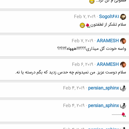
فضولی م گل کرد..
Feb 7, 2019
Sogol1681
سلام تشکر از لطفتون
Feb 7, 2019
ARAMESH
واسه خودت گل میذاری؟؟؟!!!هههاه؟!!؟!؟
Feb 6, 2019
ARAMESH
سلام دوست عزیز. من نمیدونم چه حدس زدید که بگم درسته یا نه.
Feb 4, 2019
persian_sphinx
Feb 4, 2019
persian_sphinx
........