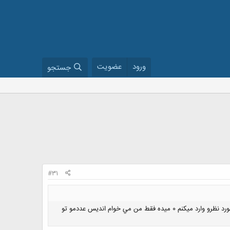
ورود
عضویت
جستجو
#31
اره عدد يك رقمي ميخوام حالا ماكزيمم و مينيمم نداد مهم نيست اما وقتي 9تا عددو ميگيره دوباره از 4چاپ ميكنه بعدش عدد مورد نظرو وارد ميكنم 0 ميده فقط من مي خوام انديس عددمو تو