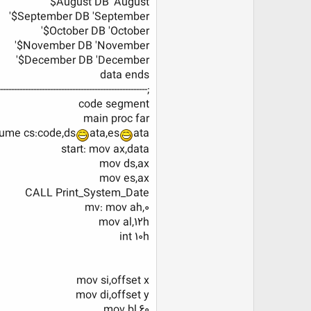
August DB 'August$'
September DB 'September$'
October DB 'October$'
November DB 'November$'
December DB 'December$'
data ends
------------------------------------------------------
code segment
main proc far
ume cs:code,ds
ata,es
ata
start: mov ax,data
mov ds,ax
mov es,ax
CALL Print_System_Date
mv: mov ah,0
mov al,12h
int 10h
mov si,offset x
mov di,offset y
mov bl,60