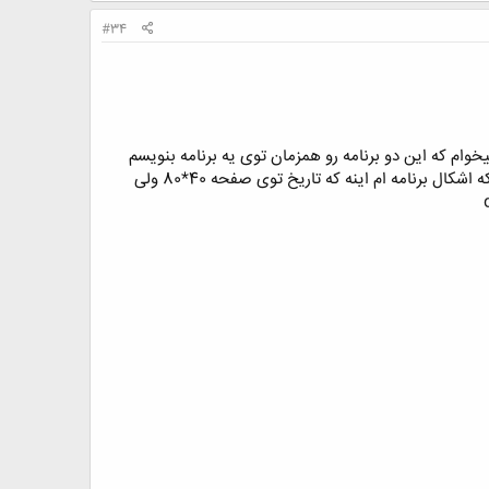
#34
وام که این دو برنامه رو همزمان توی یه برنامه بنویسم
زمانی که برنامه رو اجرا میکنم اول تاریخ رو نشونم میده بعد هم توی یه صفحه ی جدا ساعت گرافیکی من میدونم که اشکال برنامه ام اینه که تاریخ توی صفحه 40*80 ولی