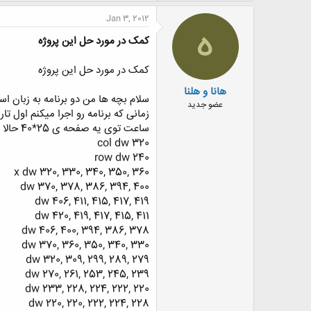
Jan 3, 2012
ه
کمک در مورد حل این پروژه
کمک در مورد حل این پروژه
هانا و هلنا
سلام بچه ها من دو برنامه به زبان ا
عضو جدید
ساعت توی یه صفحه ی 25*40 حالا موندم که چطوری این دو تا هر دو توی یک صفحه اجرا بشن data segment
col dw 320
row dw 240
x dw 320, 330, 340, 350, 360
dw 370, 378, 386, 394, 400
dw 406, 411, 415, 417, 419
dw 420, 419, 417, 415, 411
dw 406, 400, 394, 386, 378
dw 370, 360, 350, 340, 330
dw 320, 309, 299, 289, 279
dw 270, 261, 253, 245, 239
dw 233, 228, 224, 222, 220
dw 220, 220, 222, 224, 228