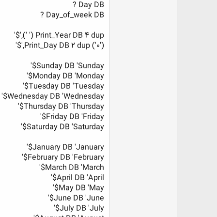
Day DB ?
Day_of_week DB ?
Print_Year DB 4 dup (' '),'$'
Print_Day DB 2 dup ('0'),'$'
Sunday DB 'Sunday$'
Monday DB 'Monday$'
Tuesday DB 'Tuesday$'
Wednesday DB 'Wednesday$'
Thursday DB 'Thursday$'
Friday DB 'Friday$'
Saturday DB 'Saturday$'
January DB 'January$'
February DB 'February$'
March DB 'March$'
April DB 'April$'
May DB 'May$'
June DB 'June$'
July DB 'July$'