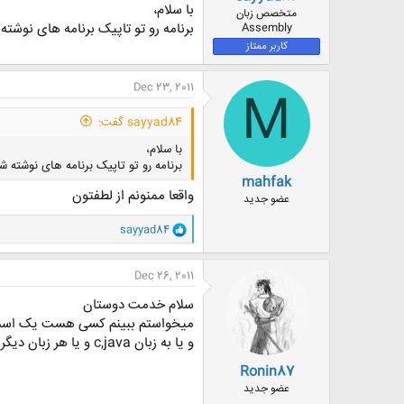
با سلام،
ض
متخصص زبان
برنامه رو تو تاپیک برنامه های نوشته
و
Assembly
ع
کاربر ممتاز
Dec 23, 2011
M
sayyad84 گفت:
با سلام،
برنامه رو تو تاپیک برنامه های نوشته ش
mahfak
واقعا ممنونم از لطفتون
عضو جدید
و
sayyad84
ا
ک
ن
Dec 26, 2011
ش
ه
سلام خدمت دوستان
ا
میخواستم ببینم کسی هست یک اسمبلر 80386 را داشته باشه؟(
:
و یا به زبان c,java و یا هر زبان دیگری؟
Ronin87
عضو جدید