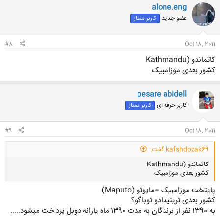
alone.eng
عضو جدید
کاربر ممتاز
#8
Oct 18, 2011
کاتماندو (Kathmandu
کشور بعدی موزامبیک
pesare abidell
کاربر حرفه ای
کاربر ممتاز
#9
Oct 18, 2011
kafshdozak69 گفت:
کاتماندو (Kathmandu
کشور بعدی موزامبیک
پایتخت موزامبیک =ماپوتو (Maputo)
کشور بعدی ترینیدادو توباگو؟
به 1390 نفر از برندگان به مدت 1390 ماه یارانه دوبل پرداخت میشود.....