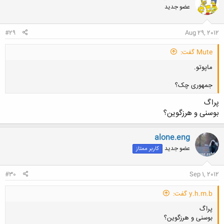
عضو جدید
#29
Aug 29, 2012
Mute گفت:
ماپوتو.
جمهوری چک؟
پراگ
بوسنی و هرزگوین؟
کلیک کنید تا باز شود...
alone.eng
عضو جدید
کاربر ممتاز
#30
Sep 1, 2012
y.h.m.b گفت:
پراگ
بوسنی و هرزگوین؟