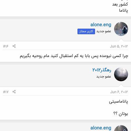
کشور بعد
پاناما
alone.eng
عضو جدید
کاربر ممتاز
#16
Jun 5, 2012
چرا کسی نیومده پس بابا یه کم استقبال کنید مام روحیه بگیریم
رهگذر2012
عضو جدید
#17
Jun 6, 2012
پاناماسیتی
بوتان ؟؟
alone.eng