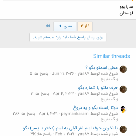
سارایوو
لهستان
آخر
1 از 3
بعدی
کلیک کنید تا باز شود...
برای ارسال پاسخ شما باید وارد سیستم شوید.
Similar threads
معنی اسمتو بگو ؟
شروع شده توسط yas87
Jun 21, 2026
پاسخ ها: 5
زنگ تفريح
حرف دلتو با شماره بگو
شروع شده توسط yas87
Apr 4, 2023
پاسخ ها: 3
زنگ تفريح
دوتا راست بگو و یه دروغ
شروع شده توسط peymankarami
Apr 1, 2021
پاسخ ها: 286
زنگ تفريح
با آخرین حرف اسم نفر قبلی یه اسم (دختر یا پسر) بگو
شروع شده توسط yas87
Feb 1, 2021
پاسخ ها: 3K