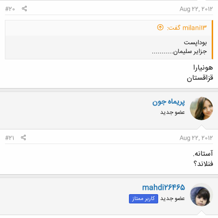
#20
Aug 22, 2012
milani13 گفت:
بوداپست
جزایر سلیمان...........
هونیارا
قزاقستان
پریماه جون
کلیک کنید تا باز شود...
عضو جدید
#21
Aug 22, 2012
آستانه.
فنلاند؟
mahdi26465
عضو جدید
کاربر ممتاز