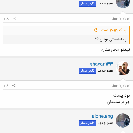
عضو جدید
کاربر ممتاز
#18
Jun 7, 2012
رهگذر2012 گفت:
پاناماسیتی بوتان ؟؟
تیمفو مجارستان
shayan133
عضو جدید
کاربر ممتاز
کلیک کنید تا باز شود...
#19
Jun 7, 2012
بوداپست
جزایر سلیمان...........
alone.eng
عضو جدید
کاربر ممتاز