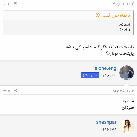
#22
Aug 22, 2012
پریماه جون گفت:
آستانه.
فنلاند؟
پایتخت فنلاند فکر کنم هلسینکی باشه.
پایتخت بوتان؟
کلیک کنید تا باز شود...
alone.eng
عضو جدید
کاربر ممتاز
#23
Aug 25, 2012
شیمبو
سودان
sheshpar
عضو جدید