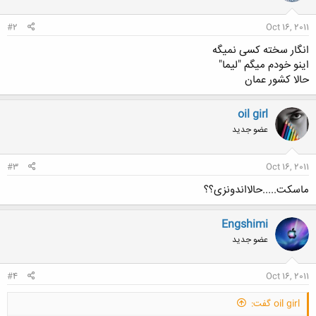
#2
Oct 16, 2011
انگار سخته کسی نمیگه
اینو خودم میگم "لیما"
حالا کشور عمان
oil girl
عضو جدید
#3
Oct 16, 2011
ماسکت.....حالااندونزی؟؟
Engshimi
عضو جدید
#4
Oct 16, 2011
oil girl گفت: