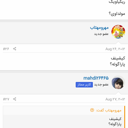
ریکیاویک
مولداوی؟
کلیک کنید تا باز شود...
مهرومهتاب
عضو جدید
#26
Aug 26, 2012
کیشینف
پاراگوئه؟
mahdi26465
عضو جدید
کاربر ممتاز
#27
Aug 27, 2012
مهرومهتاب گفت:
کیشینف
پاراگوئه؟