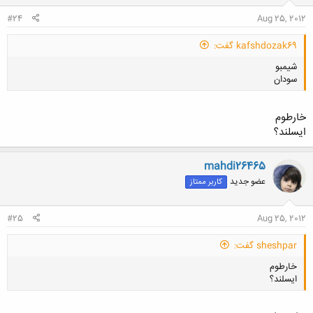
#24
Aug 25, 2012
kafshdozak69 گفت:
شیمبو
سودان
خارطوم
ایسلند؟
کلیک کنید تا باز شود...
mahdi26465
عضو جدید
کاربر ممتاز
#25
Aug 25, 2012
sheshpar گفت:
خارطوم
ایسلند؟