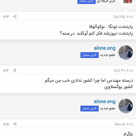
کاربر حرفه ای
کاربر ممتاز
#13
Oct 25, 2011
پایتخت تونگا : نوکوآلوفا
پایتخت نیوزیلند:فکر کنم
آوکلند .درسته؟
alone.eng
عضو جدید
کاربر ممتاز
#14
Oct 29, 2011
درسته مهندس اما چرا کشور ندادی خب من میگم
کشور یوگسلاوی
alone.eng
عضو جدید
کاربر ممتاز
#15
Nov 5, 2011
بلگراد