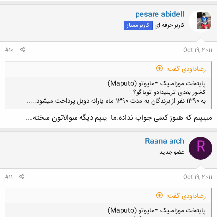
کلیک کنید تا باز شود...
pesare abidell
کاربر حرفه ای
کاربر ممتاز
#10
Oct 19, 2011
رضاداودی گفت:
پایتخت موزامبیک =ماپوتو (Maputo)
کشور بعدی ترینیدادو توباگو؟
به 1390 نفر از برندگان به مدت 1390 ماه یارانه دوبل پرداخت میشود.....
میبینم که هنوز کسی جواب نداده.ما اینیم دیگه سوالاتون سخته....
Raana arch
R
کلیک کنید تا باز شود...
عضو جدید
#11
Oct 19, 2011
رضاداودی گفت:
پایتخت موزامبیک =ماپوتو (Maputo)