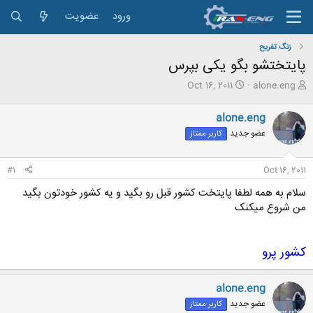
ورود
عضویت
زنگ تفريح
پایتختشو بگو یکی بپرس
ش
ت
Oct 16, 2011
alone.eng
ر
ا
و
ر
alone.eng
ع
ی
عضو جدید
کاربر ممتاز
ک
خ
ن
ش
ن
ر
#1
Oct 16, 2011
د
و
ه
ع
سلام به همه لطفا پایتخت کشور قبل رو بگید و یه کشور خودتون بگید
م
من شروع میکنک
و
ض
و
ع
کشور پرو
alone.eng
عضو جدید
کاربر ممتاز