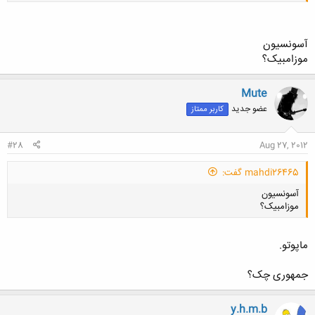
آسونسیون
موزامبیک؟
کلیک کنید تا باز شود...
Mute
عضو جدید
کاربر ممتاز
#28
Aug 27, 2012
mahdi26465 گفت:
آسونسیون
موزامبیک؟
ماپوتو.
جمهوری چک؟
کلیک کنید تا باز شود...
y.h.m.b