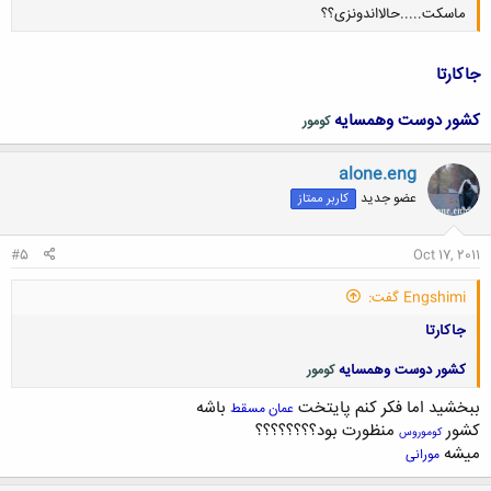
ماسکت.....حالااندونزی؟؟
جاکارتا
کشور دوست وهمسایه
کومور
کلیک کنید تا باز شود...
alone.eng
عضو جدید
کاربر ممتاز
#5
Oct 17, 2011
Engshimi گفت:
جاکارتا
کشور دوست وهمسایه
کومور
ببخشید اما فکر کنم پایتخت
باشه
عمان مسقط
کشور
منظورت بود؟؟؟؟؟؟؟؟
کوموروس
میشه
مورانی
کلیک کنید تا باز شود...