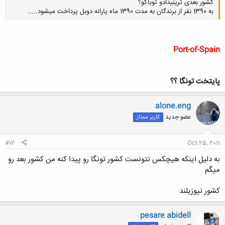
کشور بعدی ترینیدادو توباگو؟
به 1390 نفر از برندگان به مدت 1390 ماه یارانه دوبل پرداخت میشود.....
Port-of-Spain
کلیک کنید تا باز شود...
پایتخت تونگا ؟؟
alone.eng
عضو جدید
کاربر ممتاز
#12
Oct 25, 2011
به دلیل اینکه هیچکس نتونست کشور تونگا رو پیدا کنه من کشور بعد رو
میگم
کشور نیوزیلند
pesare abidell