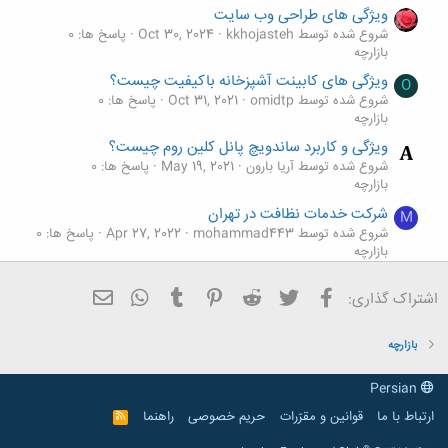
ویژگی های طراحی وب سایت
شروع شده توسط kkhojasteh
Oct 30, 2024
پاسخ ها: 0
بازارچه
ویژگی های کابینت آشپزخانه باکیفیت چیست؟
O
شروع شده توسط omidtp
Oct 31, 2021
پاسخ ها: 0
بازارچه
ویژگی و کاربرد ساندویچ پانل کلین روم چیست؟
شروع شده توسط آریا بارون
May 19, 2021
پاسخ ها: 0
بازارچه
شرکت خدمات نظافت در تهران
M
شروع شده توسط mohammad443
Apr 27, 2022
پاسخ ها: 0
بازارچه
جزوات آموزشی شرکت ره آوران فنون پتروشیمی
فیسبوک
تویتر
Reddit
Pinterest
Tumblr
ایمیل
WhatsApp
اشتراک گذاری:
شروع شده توسط iran-nashr
Nov 28, 2012
پاسخ ها: 0
بازارچه
بازارچه
Persian
ارتباط با ما
قوانین و مقرّرات
حریم خصوصی
راهنما
R
S
S