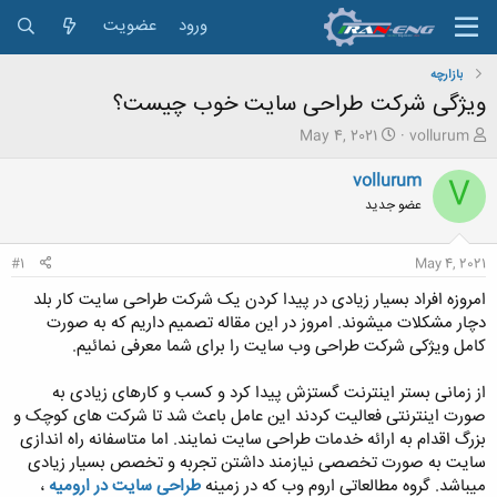
ورود
عضویت
بازارچه
ویژگی شرکت طراحی سایت خوب چیست؟
ش
ت
May 4, 2021
vollurum
ر
ا
و
ر
vollurum
V
ع
ی
عضو جدید
ک
خ
ن
ش
ن
ر
#1
May 4, 2021
د
و
ه
ع
امروزه افراد بسیار زیادی در پیدا کردن یک شرکت طراحی سایت کار بلد
م
دچار مشکلات میشوند. امروز در این مقاله تصمیم داریم که به صورت
و
کامل ویژکی شرکت طراحی وب سایت را برای شما معرفی نمائیم.
ض
و
از زمانی بستر اینترنت گستزش پیدا کرد و کسب و کارهای زیادی به
ع
صورت اینترنتی فعالیت کردند این عامل باعث شد تا شرکت های کوچک و
بزرگ اقدام به ارائه خدمات طراحی سایت نمایند. اما متاسفانه راه اندازی
سایت به صورت تخصصی نیازمند داشتن تجربه و تخصص بسیار زیادی
میباشد. گروه مطالعاتی اروم وب که در زمینه
طراحی سایت در ارومیه
،