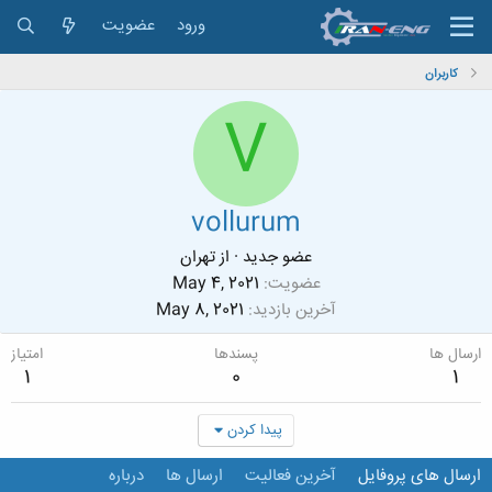
ورود
عضویت
کاربران
V
vollurum
عضو جدید
·
از
تهران
عضویت
May 4, 2021
آخرین بازدید
May 8, 2021
ارسال ها
پسندها
امتیاز
1
0
1
پیدا کردن
ارسال های پروفایل
آخرین فعالیت
ارسال ها
درباره