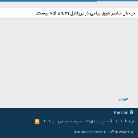
در حال حاضر هیچ پیامی در پروفایل vollurum نیست.
کاربران
Persian
ارتباط با ما
قوانین و مقرّرات
حریم خصوصی
راهنما
R
S
S
®
Iranian Engineers' Club
© 1385-1401.