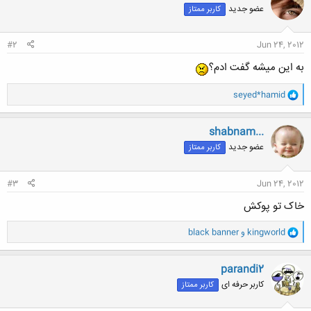
عضو جدید
کاربر ممتاز
#2
Jun 24, 2012
به این میشه گفت ادم؟
و
seyed*hamid
ا
ک
ن
shabnam...
ش
عضو جدید
کاربر ممتاز
ه
ا
:
#3
Jun 24, 2012
خاک تو پوکش
و
kingworld
و
black banner
ا
ک
ن
parandi2
ش
کاربر حرفه ای
کاربر ممتاز
ه
ا
: