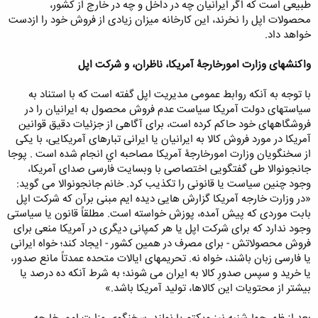
طبیعی است که اگر ایرانیان چه در داخل و چه در خارج از کشور،
محصولات اپل را نخرند، این کارخانه میزان زیادی از فروش خود را ازدست
خواهد داد.
واکنشهای وزارت امورخارجۀ آمریکا، ناظران، و شرکت اپل
با توجه به آنکه روابط عمومی مدیریت اپل گفته است که با استناد به
سیاستهای دولت آمریکا سیاست عدم فروش محصول به ایرانیان را در
فروشگاههای خود حاکم کرده است، برای آگاهی از جزئیات دقیق قوانین
آمریکا در مورد فروش کالا به ایرانیان یا ایرانی تبارهای آمریکایی، با یکی
از سخنگویان وزارت امورخارجۀ آمریکا مصاحبه اي انجام شده است . پوجا
جانجونوالا طی گفتگویی اختصاصی با وبسایت فارسی صدای آمریکا،
وجود چنین سیاست یا قانونی را تکذیب کرد. خانم جانجونوالا می گوید:‌
«در وزارت خارجه آمریکا گزارش هایی دیده ایم مبنی برآن که شرکت اپل
بابت موردی که پیش آمده، پوزش خواسته است. مطلقاً قانون یا سیاستی
وجود ندارد که برای شرکت اپل یا هر کمپانی دیگری در آمریکا منعی برای
فروش محصولاتش - برای مصرف در همین کشور - ایجاد کند؛ خواه ایرانی
یا فارسی زبان باشند، خواه نه. تحریمهای ایالات متحده عمدتاً مانع صدور،
یا خرید و سپس صدورِ کالا به ایران می شوند؛ به شرط آنکه ده درصد یا
بیشتر از محتویات این کالاها، تولید آمریکا باشد.»