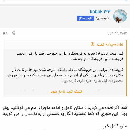
ا
ک
ن
babak 123
ش
عضو جدید
کاربر ممتاز
ه
ا
:
#8
Jun 24, 2012
kingworld گفت:
قتی سحر ثابت 19 ساله به فروشگاه اپل در جورجیا رفت با رفتار عجیب
فروشنده این فروشگاه مواجه شد.
فروشنده ایرانی این فروشگاه به دلیل اینکه متوجه شده بود خانم ثابت در
خلال خریدش تلفنی با یکی از اقوام خود به فارسی صحبت کرده بود از فروش
محصولات اپل به وی خود داری کرده بود.
کلیک کنید تا باز شود...
فروشنده فروشگاه در عین بهت و ناباوری خانم ثابت به وی گفت که این
فروشگاه نمی تواند محصولات خود را به ایرانی ها بفروشد و علت این کار هم
روابط غیر حسنه ای ایست که میان دو کشور وجود دارد که بر اساس آن
شما اگر لطف مي كرديد داستان كامل و ادامه ماجرا را هم مي نوشتيد بهتر
شرکت اپل از فروش محصولات خود به ایرانی ها معذور است.
بود . اين طوري كه شما نوشتيد انگار يه قسمتي از يه داستان را مي گوييد
متن كامل خبر
این رفتار فروشنده این فروشگاه باعث بهت و ناباوری خانم ثابت شد و طوری