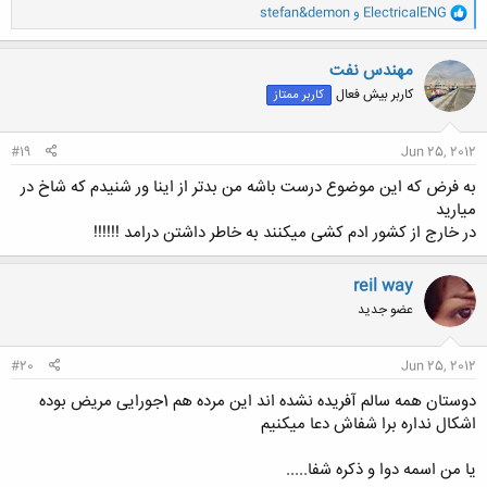
و
ElectricalENG
و
stefan&demon
ا
ک
ن
مهندس نفت
ش
کاربر بیش فعال
کاربر ممتاز
ه
ا
:
#19
Jun 25, 2012
به فرض که این موضوع درست باشه من بدتر از اینا ور شنیدم که شاخ در
میارید
در خارج از کشور ادم کشی میکنند به خاطر داشتن درامد !!!!!!
reil way
عضو جدید
#20
Jun 25, 2012
دوستان همه سالم آفریده نشده اند این مرده هم 1جورایی مریض بوده
اشکال نداره برا شفاش دعا میکنیم
یا من اسمه دوا و ذکره شفا.....