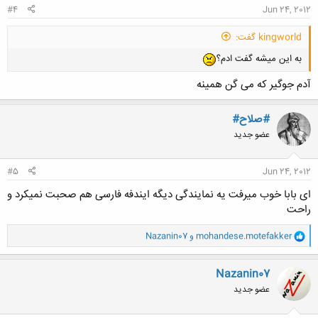
#4
Jun 24, 2012
kingworld گفت:
به این میشه گفت ادم؟
آدم جوگیر که می گن همینه
#صلاح#
عضو جدید
#5
Jun 24, 2012
ای بابا خوب میرفت یه نمایندگی دیگه ایندفه فارسی هم صحبت نمیکرد و
راحت
و
mohandese.motefakker
و
Nazanin07
ا
ک
ن
Nazanin07
ش
عضو جدید
ه
ا
: