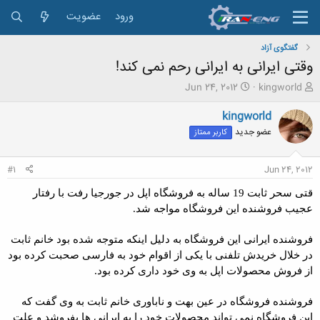
ورود
عضویت
گفتگوی آزاد
وقتی ایرانی به ایرانی رحم نمی کند!
ش
ت
Jun 24, 2012
kingworld
ر
ا
و
ر
kingworld
ع
ی
عضو جدید
کاربر ممتاز
ک
خ
ن
ش
ن
ر
#1
Jun 24, 2012
د
و
ه
ع
قتی سحر ثابت 19 ساله به فروشگاه اپل در جورجیا رفت با رفتار
م
عجیب فروشنده این فروشگاه مواجه شد.
و
ض
فروشنده ایرانی این فروشگاه به دلیل اینکه متوجه شده بود خانم ثابت
و
ع
در خلال خریدش تلفنی با یکی از اقوام خود به فارسی صحبت کرده بود
از فروش محصولات اپل به وی خود داری کرده بود.
فروشنده فروشگاه در عین بهت و ناباوری خانم ثابت به وی گفت که
این فروشگاه نمی تواند محصولات خود را به ایرانی ها بفروشد و علت