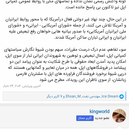
گونه واکنش رسمی نشان نداده و تماسهای مکرر با روابط عمومی کمپانی
اپل نیز تاکنون بی پاسخ مانده است.
در این حال، چند نهاد غیر دولتی فعال درآمریکا که با محور روابط ایرانیان
و آمریکا تلاش می کنند، از جمله «شورای آمریکایی - ایرانی» و «شورای
ملی ایرانیان آمریکایی» با صدور بیانیه هایی خواهان رفع تبعیض علیه
ایرانیان و ایرانی تباران ساکن آمریکا شدند.
​​سوء تفاهم، عدم درک درست مقررات، مبهم بودن شیوۀ نگارش سیاستهای
کمپانی اپل، اعمال تبعیض و توهین به شهروندان ایرانی تبار از سوی اپل،
امکان پدید آمدن ابعاد حقوقی یا طرح شکایت به عنوان پیامد این دو
پیشامد در فروشگاههای اپل، همه در میان تعابیر و گمانهایی هستند که
درپی شیوۀ برخورد فروشندگان فراورده های اپل با مشتریان فارسی
زبانشان، از سوی ناظران این رویداد، مطرح می شود
آخرین ویرایش:
Jun 24, 2012
و
Ice Dream
,
مهندس نفت
,
Ehsan_M
و 7 کاربر دیگر
ا
ک
ن
kingworld
ش
عضو جدید
کاربر ممتاز
ه
ا
: