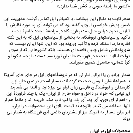
خودداری فروشگاه از فروش کالا مواجه شده بودند و به آنها گفته شد:
«کشور ما رابطۀ خوبی با کشور شما ندارد.»
سحر ثابت به دنبال این پیشامد، با کمپانی اپل تماس گرفت. مدیریت اپل
ضمن پوزش خواستن از وی، گفته بود که می تواند آی پد مورد نظرش را
آنلاین بخرد. دراین حال، مدیر فروشگاه در مراجعۀ مجدد خانم ثابت، با
تأکید بر سیاستهای فروشگاه، به بخشی از سیاستهای اپل که به این نکته
اشاره دارد، استناد کرده و تأکید ورزیده بود که این، تنها ایران نیست که
شهروندانش شامل چنین قاعده ای هستند، بلکه کشورهایی که از سوی
دولت ایالات متحده در فهرست حامیان تروریسم هستند- از جمله کوبا و
کرۀ شمالی- مشمول همین مقرراتند.
شمار ایرانیان یا ایرانی تبارانی که در فروشگاههای اپل در جای جای آمریکا
با همراهانشان فارسی صحبت کرده اند، بسیار است. در عین حال اپل،
کارمندان و فروشندگان فارسی زبان فراوانی نیز دارد. و البته بی شمارند
ایرانیانی که- خواه در داخل و خواه خارج از ایران- یک یا چند فراوردۀ اپل
را- اعم از آی فون، آی پد، آی پاد، یا لپ تاپِ مک، خریده اند و دائماً هم از
آنها استفاده می کنند. باتوجه به قیمت بالای این محصولات در ایران،
ایرانیان مسافر به آمریکا نیز از مشتریان دائمی این فروشگاه به شمار می
روند.
محصولات اپل در ایران