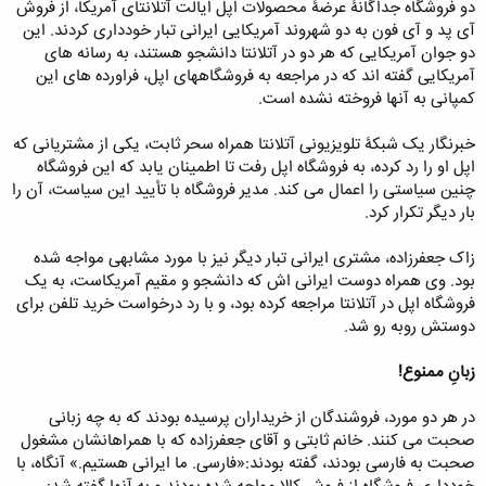
دو فروشگاه جداگانۀ عرضۀ محصولات اپل ایالت آتلانتای آمریکا، از فروش
که حتی اشک های این دختر جوان در فروشگاه جاری شد.
آی پد و آی فون به دو شهروند آمریکایی ایرانی تبار خودداری کردند. این
دو جوان آمریکایی که هر دو در آتلانتا دانشجو هستند، به رسانه های
سحر ثابت در گفتگو با دیلی میل بیان کرده که وی شهروند آمریکاست و پیش
آمریکایی گفته اند که در مراجعه به فروشگاههای اپل، فراورده های این
از این هم صاحب محصولات اپل بوده و حالا که برای خريد ipad به فروشگاه
کمپانی به آنها فروخته نشده است.
اپل رفته بود تنها به این دلیل که لحظاتی برای مشاوره با عموی خود به
فارسی صحبت کرده بود با عدم سرویس دهی فروشنده فروشگاه مواجه شده
خبرنگار یک شبکۀ تلویزیونی آتلانتا همراه سحر ثابت، یکی از مشتریانی که
بود.
اپل او را رد کرده، به فروشگاه اپل رفت تا اطمینان یابد که این فروشگاه
فروشنده به خانم ثابت گفته بود که که بنا به قوانین جدید و تحریم های صورت
چنین سیاستی را اعمال می کند. مدیر فروشگاه با تأیید این سیاست، آن را
گرفته کمپانی اپل نمی تواند به ایرانی ها خدمات دهی انجام دهد.
بار دیگر تکرار کرد.
زاک جعفرزاده، مشتری ایرانی تبار دیگر نیز با مورد مشابهی مواجه شده
بود. وی همراه دوست ایرانی اش که دانشجو و مقیم آمریکاست، به یک
فروشگاه اپل در آتلانتا مراجعه کرده بود، و با رد درخواست خرید تلفن برای
دوستش روبه رو شد.
زبانِ ممنوع!
در هر دو مورد، فروشندگان از خریداران پرسیده بودند که به چه زبانی
صحبت می کنند. خانم ثابتی و آقای جعفرزاده که با همراهانشان مشغول
صحبت به فارسی بودند، گفته بودند:«فارسی. ما ایرانی هستیم.» آنگاه، با