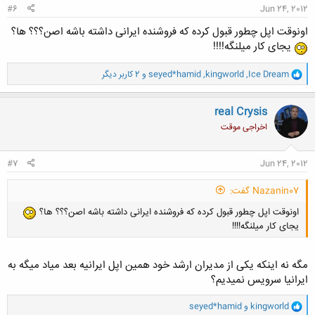
#6
Jun 24, 2012
اونوقت اپل چطور قبول کرده که فروشنده ایرانی داشته باشه اصن؟؟؟ ها؟
یجای کار میلنگه!!!!
و
Ice Dream
,
kingworld
,
seyed*hamid
و 2 کاربر دیگر
ا
ک
ن
real Crysis
ش
اخراجی موقت
ه
ا
:
#7
Jun 24, 2012
Nazanin07 گفت:
اونوقت اپل چطور قبول کرده که فروشنده ایرانی داشته باشه اصن؟؟؟ ها؟
یجای کار میلنگه!!!!
مگه نه اینکه یکی از مدیران ارشد خود همین اپل ایرانیه بعد میاد میگه به
ایرانیا سرویس نمیدیم؟
و
کلیک کنید تا باز شود...
kingworld
و
seyed*hamid