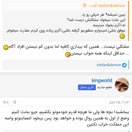
stefan&demon گفت:
​​سوء تفاهم، عدم درک درست مقررات، مبهم بودن شیوۀ نگارش سیاستهای
ببین نمیشه9 هر حرفی رو زد.
کمپانی اپل، اعمال تبعیض و توهین به شهروندان ایرانی تبار از سوی اپل، امکان
این ملت میخواد مملکتش درست شه؟
پدید آمدن ابعاد حقوقی یا طرح شکایت به عنوان پیامد این دو پیشامد در
نه.اگرم بخواد میترسه.
فروشگاههای اپل، همه در میان تعابیر و گمانهایی هستند که درپی شیوۀ برخورد
موفق باشی.امیدوارم منظورمو گرفته باشی.اگرم زیاده روی کردم معذرت میخوام.
فروشندگان فراورده های اپل با مشتریان فارسی زبانشان، از سوی ناظران این
رویداد، مطرح می شود
مشكلي نيست... همين كه بيداري كافيه اما بدون كم نيستن افراد آگاه
... حداقل اينكه همه خواب نيستن
و
stefan&demon
ا
ک
ن
kingworld
ش
عضو جدید
کاربر ممتاز
ه
ا
:
#18
Jun 25, 2012
ببخشیدا بچه ها ولی ما هرچه قدرم خودمونو بکشیم، جرو بحث کنیم
وضع از اول به همین روال بوده و خواهد بود پس بیخود اعصابتونو واسه
این مملکت خراب نکنین