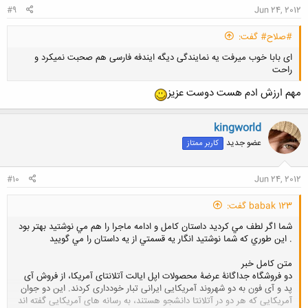
#9
Jun 24, 2012
#صلاح# گفت:
ای بابا خوب میرفت یه نمایندگی دیگه ایندفه فارسی هم صحبت نمیکرد و
راحت
مهم ارزش ادم هست دوست عزیز
kingworld
عضو جدید
کاربر ممتاز
کلیک کنید تا باز شود...
#10
Jun 24, 2012
babak 123 گفت:
شما اگر لطف مي كرديد داستان كامل و ادامه ماجرا را هم مي نوشتيد بهتر بود
. اين طوري كه شما نوشتيد انگار يه قسمتي از يه داستان را مي گوييد
متن كامل خبر
دو فروشگاه جداگانۀ عرضۀ محصولات اپل ایالت آتلانتای آمریکا، از فروش آی
پد و آی فون به دو شهروند آمریکایی ایرانی تبار خودداری کردند. این دو جوان
آمریکایی که هر دو در آتلانتا دانشجو هستند، به رسانه های آمریکایی گفته اند