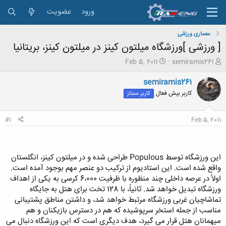
ورود
عضویت
معماری ورزشی
[ ورزشی ]ورزشگاه میلتون کینز در میلتون کینز، بریتانیا
ش
ت
Feb 5, 2011
semiramis261
ر
ا
و
ر
semiramis261
ع
ی
کاربر بیش فعال
کاربر ممتاز
ک
خ
ن
ش
ن
ر
#1
Feb 5, 2011
د
و
ه
ع
م
و
این ورزشگاه توسط Populous طراحی شده و در میلتون کینز، انگلستان
ض
واقع شده است. این استادیوم از ترکیب دو عنصر مهم بوجود آمده است.
و
اولاً در عرصه داخلی چند منظوره با ظرفیت 6،000 کرسی به یکی از اهداف
ع
ورزشگاه تبدیل خواهد شد. ثانیاً، با 128 تخت برای هتل به جایگاه
تماشاچیان غربی ورزشگاه مرتبط خواهد شد، و داشتن مناطق پشتیبانی
مناسب از جمله استخر سرپوشیده که هم در دسترس بازیکنان و هم
میهمانان هتل قرار می گیرد، هدف دیگری است که این ورزشگاه دنبال می