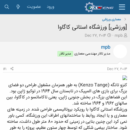
ورود
عضویت
معماری ورزشی
[ورزشی] ورزشگاه استانی کاگاوا
ش
ت
Dec 27, 2014
mpb
ر
ا
و
ر
mpb
ع
ی
مدیر تالار مهندسی معماری
مدیر تالار
ک
خ
ن
ش
ن
ر
#1
Dec 27, 2014
د
و
ه
ع
م
کنزو تانگه (Kenzo Tange) به طور همزمان مشغول طراحی دو فضای
و
بزرگ برای بازی های المپیک در تابستان سال 1964 در توکیو ژاپن بود.
ض
این فضاهای بزرگ در بخش جنوبی ژاپن، یعنی تاکاماتسو در کاگاوا، بین
و
سالهای 1962 و 1964 ساخته شد.
ع
ورزشگاه استانی کاگاوا با رویکرد بروتالیسمی طراحی شده. در زمینه های
معماری و یا ایجاد روابط با ساختمانهای اطراف این ورزشگاه، کسی باور
نمی کرد این چنین بنایی در زمینی که حدود 80 متر طول داشت، ساخته
شود. ساختار بیضی شکلی که توسط چهار ستون عظیم، پروژه را به طور