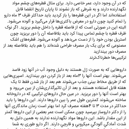
که در آن وجود دارد، عمر خاصی دارد. برای مثال قطره‌های چشم مواد
نگهدارنده دارند و به شرطی که باز نشوند تا پایان تاریخ انقضا قابل
استفاده‌اند اما اگر در این قطره‌ها را باز کردید باید حداکثر ظرف 3 ماه دارو
را تمام کنید چون دارو در معرض باکتری‌ها قرار می‌گیرد و آلوده می‌شود.
البته این در صورتی است که از فاصله قطره را داخل چشم بریزید. اگر نوک
ظرف قطره با چشم تماس پیدا کرد باید بلافاصله آن را دور بریزید چون
استریل بودن خود را از دست می‌دهد و آلوده می‌شود. قطره‌های اشک
مصنوعی که برای یک بار مصرف طراحی شده‌اند را هم باید بلافاصله بعد از
مصرف دور بیندازید
ترکیبی‌ها خطرناک‌ترند
داروهایی که به صورت ژل هستند به دليل وجود آب در آنها زود فاسد
می‌شوند. بهتر است آنها را 3ماه بعد از باز کردن دور بیندازید. اسپری‌هایی
که از طریق مخاط بینی جذب می‌شوند هم بعد از باز شدن فقط تا یک
هفته قابل استفاده هستند و بعد از آن تاثیرگذاری‌شان از بین می‌رود و
بهتر است آنها را دور بریزید. در عین حال داروهای ترکیبی که در داروخانه
ساخته می‌شوند کمترین طول عمر را بین داروها دارند. این داروها را باید
حداکثر در مدت 3 تا 4هفته مصرف کرد اما بهتر است زمان ماندگاری آنها
را از دکتر داروساز بپرسید چون ممکن است عمر بعضی از این داروها کمتر
از این مقدار باشد. این داروها مواد نگهدارنده ندارند به همين دليل به
شدت آمادگي آلودگي ميكروبي و قارچي دارند. اگر دارو طوری به شما