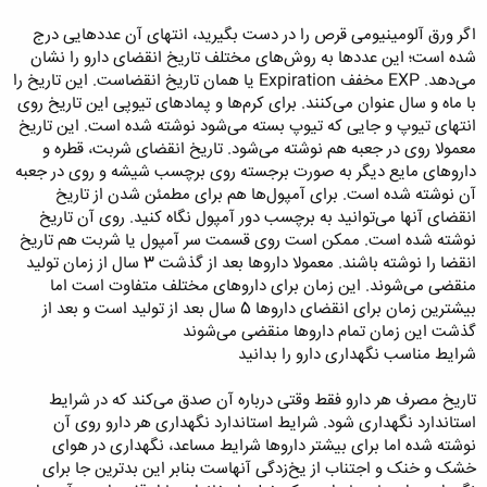
اگر ورق آلومینیومی قرص را در دست بگیرید، انتهای آن عددهایی درج
شده است؛ این عددها به روش‌‌های مختلف تاریخ انقضای دارو را نشان
می‌دهد. EXP مخفف Expiration یا همان تاریخ انقضاست. این تاریخ را
با ماه و سال عنوان می‌کنند. برای کرم‌ها و پمادهای تیوپی این تاریخ روی
انتهای تیوپ و جایی که تیوپ بسته می‌شود نوشته شده است. این تاریخ
معمولا روی در جعبه هم نوشته می‌شود. تاریخ انقضای شربت، قطره و
داروهای مایع دیگر به صورت برجسته روی برچسب شیشه و روی در جعبه
آن نوشته شده است. برای آمپول‌ها هم برای مطمئن شدن از تاریخ
انقضای آنها می‌توانید به برچسب دور آمپول نگاه کنید. روی آن تاریخ
نوشته شده است. ممکن است روی قسمت سر آمپول یا شربت هم تاریخ
انقضا را نوشته باشند. معمولا داروها بعد از گذشت 3 سال از زمان تولید
منقضی می‌شوند. این زمان برای داروهای مختلف متفاوت است اما
بیشترین زمان برای انقضای داروها 5 سال بعد از تولید است و بعد از
گذشت این زمان تمام داروها منقضی می‌شوند
شرایط مناسب نگهداری دارو را بدانید
تاریخ مصرف هر دارو فقط وقتی درباره آن صدق می‌کند که در شرایط
استاندارد نگهداری شود. شرایط استاندارد نگهداری هر دارو روی آن
نوشته شده اما برای بیشتر داروها شرایط مساعد، نگهداری در هوای
خشک و خنک و اجتناب از یخ‌زدگی آنهاست بنابر این بدترین جا برای