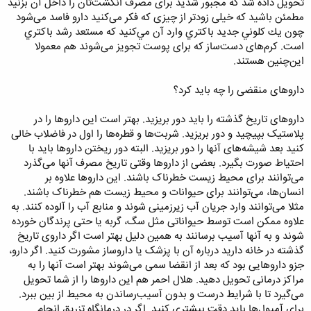
تحویل داده شد که مجبور شدید برای مصرف انگشت‌تان را داخل آن بزنید
مطمئن باشید که خیلی زودتر از چیزی که فکر می‌کنید دارو فاسد می‌شود
چون يك كلوني جديد باكتري وارد آن مي‌كنيد كه مستعد رشد باكتري
است. کرم‌های دست‌ساز که برای پوست تجویز می‌شوند هم معمولا
این‌چنین هستند.
داروهای منقضی را چه باید کرد؟
داروهای تاریخ گذشته را باید دور بریزید. بهتر است این داروها را در
پلاستیک بپیچید و دور بریزید. شربت‌ها و قطره‌ها را اول در فاضلاب خالی
کنید بعد شیشه‌های آنها را دور بریزید. البته دور ریختن داروها باید با
احتیاط صورت بگیرد. بعضی از داروها وقتی تاریخ مصرف آنها می‌گذرد
می‌توانند برای محیط زیست خطرناک باشند. این داروها علاوه بر
انسان‌ها، می‌توانند برای حیوانات و محیط زیست هم خطرناک باشند.
مثلا می‌توانند وارد جریان آب زیرزمینی شوند و منابع آب را آلوده کنند. به
علاوه ممکن است توسط حیواناتی مثل سگ، گربه یا حتی پرندگان خورده
شوند و به آنها آسیب برسانند به همین دليل بهتر است اگر داروی تاریخ
گذشته در خانه دارید درباره آن با پزشک یا دارو‌ساز مشورت کنید. اگر دارو،
جزو داروهایی بود که بعد از انقضا سمی می‌شوند بهتر است آنها را به
مراکز درمانی تحویل دهید. هلال احمر هم این داروها را از شما تحویل
می‌گیرد تا با شرایط درست و بدون آسیب‌رساندن به محیط از بین ببرد.
برای آمپول‌ها باید دقت بیشتری کنید. اگر در درمانگاه تزریق انجام