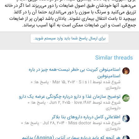
می‌دهید آنها خودشان طبق اصول ضایعات را دور می‌ریزند اما اگر در خانه
تزریق می‌کنید و سرنگ با سوزن را دور می‌اندازید حتما آن را در کاغذ
بپیچید تا باعث انتقال بیماری نشوند. یادتان باشد تهران پر از ضایعات
جمع‌کن است و این ضایعات ممکن است به آنها آسیب برساند.
برای ارسال پاسخ شما باید وارد سیستم شوید.
Similar threads
استامینوفن کبریت بی خطر نیست-همه چیز در باره
استامینوفین
شروع شده توسط S i s i l
Mar 15, 2012
پاسخ ها: 0
داروسازی
توضیح سازمان غذا و دارو درباره چگونگی عرضه یک دارو
شروع شده توسط love.1982
Jun 2, 2015
پاسخ ها: 0
داروسازی
اطلاعاتی کامل درباره داروهاى بتا بلاکر
شروع شده توسط Miss doctor
Jul 28, 2014
پاسخ ها: 0
داروسازی
هر آنچه که باید درباره بیماری آنژین (Angina) بدانیم