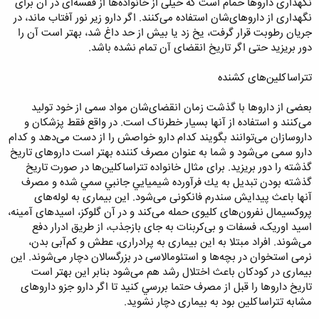
نگهداری داروها حمام است که خیلی از خانواده‌ها از قفسه‌ای در آن برای
نگهداری از داروهای‌شان استفاده می‌کنند. اگر دارو زیر نور آفتاب ماند، در
جریان رطوبت قرار گرفت، یخ زد یا بیش از حد داغ شد، بهتر است آن را
دور بریزید حتی اگر تاریخ انقضای آن تمام نشده باشد.
تتراساکلین‌های کشنده
بعضی از داروها با گذشت زمان انقضای‌شان مواد سمی از خود تولید
می‌کنند و استفاده از آنها بسیار خطرناک است. در واقع فقط پزشکان و
داروسازان می‌توانند بگویند کدام دارو خواصش را از دست می‌دهد و کدام
دارو سمی می‌شود و شما به عنوان مصرف کننده بهتر است داروهای تاریخ
گذشته را دور بریزید. برای مثال خانواده تتراساکلین‌ها در صورت تاریخ
گذشته بودن تبديل به يك فرآورده شيميايي جانبي سمي شده و مصرف
آنها باعث پیدایش سندرم فانکونی می‌شود. این بیماری به لوله‌های
پروکسیمال نفرون‌های کلیوی حمله می‌کند و در آن گلوکز، اسیدهای آمینه،
اسید اوریک، فسفات و بی‌کربنات به جای بازجذب، از طریق ادرار دفع
می‌شوند. افراد مبتلا به این بیماری به پرادراری، عطش و کم‌آبی بدن،
نرمی استخوان در بچه‌ها و استئومالاسی در بزرگسالان دچار می‌شوند. این
بیماری در کودکان باعث اختلال رشد هم می‌شود بنابر این بهتر است
تاریخ داروها را قبل از مصرف حتما بررسي کنید تا اگر دارو جزو داروهای
مشابه تتراساکلین بود به بیماری دچار نشوید.