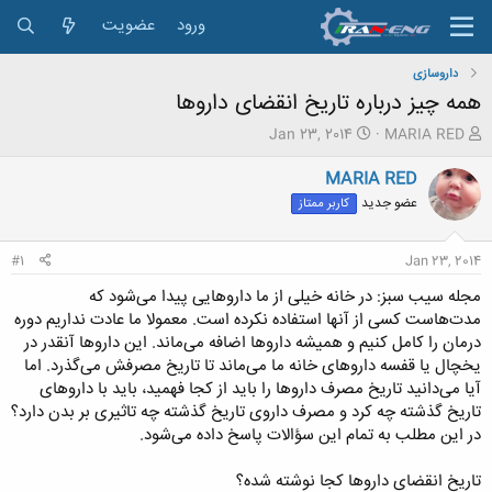
ورود
عضویت
داروسازی
همه چیز درباره تاریخ انقضای داروها
ش
ت
Jan 23, 2014
MARIA RED
ر
ا
و
ر
MARIA RED
ع
ی
عضو جدید
کاربر ممتاز
ک
خ
ن
ش
ن
ر
#1
Jan 23, 2014
د
و
ه
ع
مجله سیب سبز: در خانه خیلی از ما داروهایی پیدا می‌شود که
م
مدت‌هاست کسی از آنها استفاده نکرده است. معمولا ما عادت نداریم دوره
و
درمان را کامل کنیم و همیشه داروها اضافه می‌ماند. این داروها آنقدر در
ض
یخچال یا قفسه داروهای خانه ما می‌ماند تا تاریخ مصرفش می‌گذرد. اما
و
آیا می‌دانید تاریخ مصرف داروها را باید از کجا فهمید، باید با داروهای
ع
تاریخ گذشته چه کرد و مصرف داروی تاریخ گذشته چه تاثیری بر بدن دارد؟
در این مطلب به تمام این سؤالات پاسخ داده می‌شود.
تاریخ انقضای داروها کجا نوشته شده؟