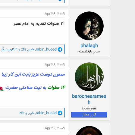
ا
ک
ن
Apr 26, 2009
ش
ه
14 صلوات تقدیم به امام عصر.
ا
:
phalagh
و
rabin_huood
,
خيبر
,
zfs
و 2 کاربر دیگر
مدیر بازنشسته
ا
ک
ن
Apr 26, 2009
ش
ه
ممنون دوست عزیز بابت این کار زیبا ..
ا
:
14 صلوات
به نیت سلامتی حضرت
baroonearames
h
عضو جدید
و
rabin_huood
,
خيبر
و
zfs
کاربر ممتاز
ا
ک
ن
Apr 26, 2009
ش