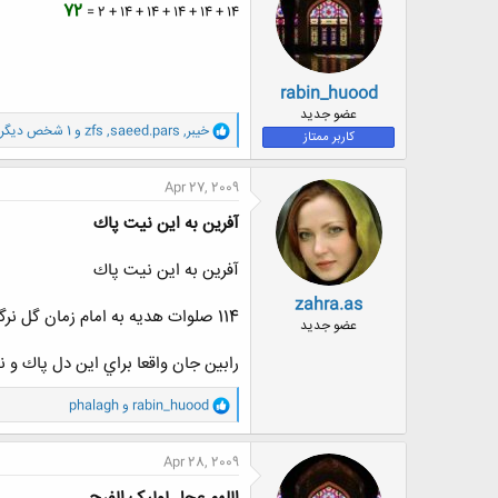
ه
72
14 + 14 + 14 + 14 + 14 + 2 =
ا
:
rabin_huood
عضو جدید
و
خيبر
,
saeed.pars
,
zfs
و 1 شخص دیگر
کاربر ممتاز
ا
ک
ن
Apr 27, 2009
ش
ه
آفرين به اين نيت پاك
ا
:
آفرين به اين نيت پاك
zahra.as
114 صلوات هديه به امام زمان گل نرگس باغ امامت
عضو جدید
رابين جان واقعا براي اين دل پاك و
و
rabin_huood
و
phalagh
ا
ک
ن
Apr 28, 2009
ش
ه