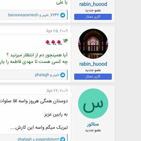
یا علی
rabin_huood
عضو جدید
و
7742
,
خيبر
و
baroonearamesh
کاربر ممتاز
ا
ک
ن
Apr 25, 2009
ش
ه
14
ا
:
آیا همینجور دم از انتظار میزنید ؟
چه کسی هست تا مهدی فاطمه را یاری
rabin_huood
عضو جدید
و
خيبر
و
phalagh
کاربر ممتاز
ا
ک
ن
Apr 26, 2009
س
ش
ه
دوستان همگی هرروز واسه اقا صلوات 
ا
:
به رابین عزیز
سناتور
تبریک میگم واسه این کارش....
عضو جدید
و
sogandstorm
و
phalagh