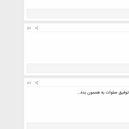
#6
#7
توفیق صلوات به هممون بده...