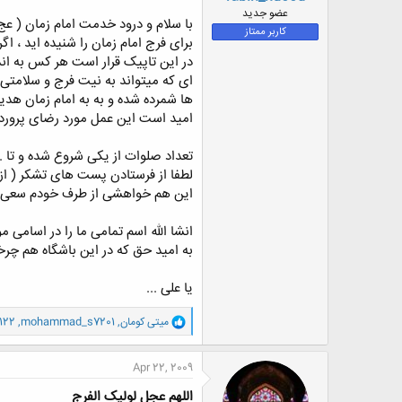
ض
عضو جدید
و
کاربر ممتاز
برای فرج امام زمان را شنیده اید ، ا
ع
در این تاپیک قرار است هر کس به اند
ای که میتواند به نیت فرج و سلامتی 
ها شمرده شده و به به امام زمان هدی
امید است این عمل مورد رضای پروردگار
تعداد صلوات از یکی شروع شده و تا ..
لطفا از فرستادن پست های تشکر ( از ت
این هم خواهشی از طرف خودم سعی کنید
انشا الله اسم تمامی ما را در اسامی مو
به امید حق که در این باشگاه هم چرخه 
یا علی ...
و
میتی کومان
,
mohammad_s7201
,
1122
ا
ک
ن
Apr 22, 2009
ش
ه
اللهم عجل لولیک الفرج