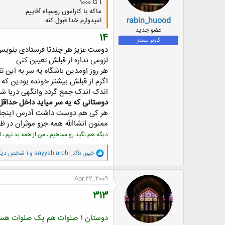
1 تا 1000
ماكه با كارامون روسياه آقاييم
rabin_huood
اميدوارم خدا قبول كنه
عضو جدید
14
کاربر ممتاز
دوست عزیز هر چندتا فرستادی بنوی
لزومی نداره از قبلش تعیین کنی
هر روز اومدین باشگاه یه سر به این ت
اگرم از قبلش بیشتر خونده بودین که ا
اندک اندک جمع گردد وانگهی دریا شو
دوستانی که یه سر میاید داخل حداقل 
هر کی هم دوست داشت آدرس اینجا رو
ممنون انشاالله همه جزو موثران در ظه
دیگه هم نگید رو سیاهیم ، من از همه بد ترم ، اما اقا
و
خيبر
,
zfs
,
sayyah archi
و 1 شخص دیگر
ا
ک
ن
Apr 22, 2009
ش
ه
313
ا
:
دوستان 1 صلوات هم یک صلوات هست .