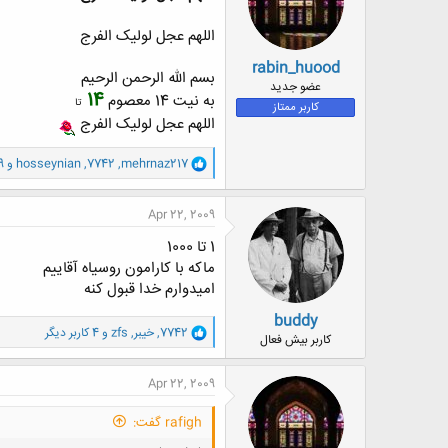
ا
:
اللهم عجل لولیک الفرج
rabin_huood
بسم الله الرحمن الرحیم
عضو جدید
14
به نیت 14 معصوم
تا
کاربر ممتاز
اللهم عجل لولیک الفرج
و
mehrnaz217
,
7742
,
hosseynian
و 9 کاربر دیگر
ا
ک
ن
Apr 22, 2009
ش
ه
1 تا 1000
ا
ماكه با كارامون روسياه آقاييم
:
اميدوارم خدا قبول كنه
buddy
و
7742
,
خيبر
,
zfs
و 4 کاربر دیگر
کاربر بیش فعال
ا
ک
ن
Apr 22, 2009
ش
ه
rafigh گفت:
ا
: