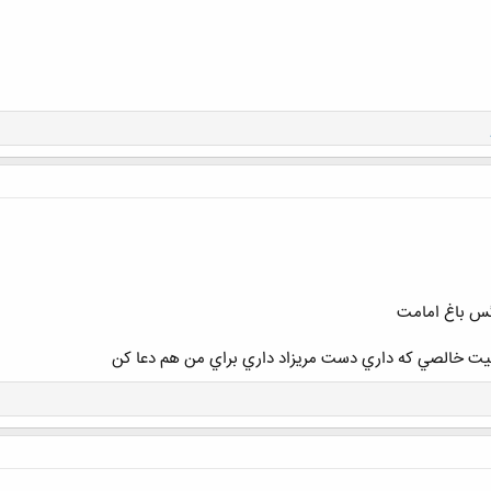
 نيت خالصي كه داري دست مريزاد داري براي من هم دعا كن