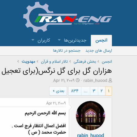
انجمن
جدیدترین‌ها
کاربران
ارسال های جدید
جستجو در تالارها
انجمن
بخش فرهنگی
تالار اسلام و قرآن
مهدویت
هزاران گل برای گل نرگس(برای تعجیل 
ش
ت
Apr 21, 2009
rabin_huood
ر
ا
1
2
3
...
834
بعدی
و
ر
ع
ی
ک
خ
Apr 21, 2009
ن
ش
بسم الله الرحمن الرحیم
ن
ر
د
و
ه
ع
افضل اعمال انتظار فرج است .
م
حضرت محمد ( ص )
rabin_huood
و