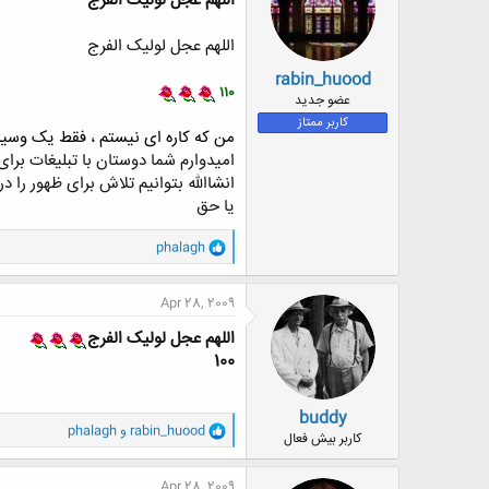
اللهم عجل لولیک الفرج
ا
:
اللهم عجل لولیک الفرج
rabin_huood
110
عضو جدید
کاربر ممتاز
من که کاره ای نیستم ، فقط یک وسیل
امیدوارم شما دوستان با تبلیغات برای
انشاالله بتوانیم تلاش برای ظهور را د
یا حق
و
phalagh
ا
ک
ن
Apr 28, 2009
ش
ه
اللهم عجل لولیک الفرج
ا
100
:
buddy
و
rabin_huood
و
phalagh
کاربر بیش فعال
ا
ک
ن
Apr 28, 2009