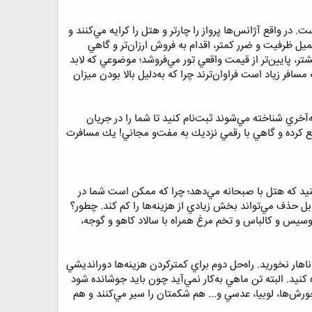
يل نشده است. در واقع آژانس‌ها پرواز را چارتر و هتل را كرايه مي‌كنند و
ميل ظرفيت و ضرر كمتر، اقدام به فروش ارزان‌تر و گاهي
 مثلا گاهي آژانس باقيمانده ظرفيت تور را با قيمت بين 10 تا 50درصد و حتي بيشتر، پايين‌تر از قيمت واقعي تور مي‌فروشد؛ موضوعي كه لابد
افر زياد است فراوان‌ترند چرا كه به‌دليل بالا بودن ميزان
‌آخري شناخته مي‌شوند ثبت‌نام كنيد تا شما را در جريان
جمع كرده و گاهي با رقمي نزديك به مفت‌و مجاني! يك مسافرت
شود كرد؛ اول اينكه توري را انتخاب كنيد كه هتل با صبحانه مي‌دهد؛ چرا كه ممكن است شما در
ل حذف مي‌تواند بخش زيادي از هزينه‌ها را كم كند. چطور؟
سوسيس و كالباس و تخم مرغ همراه با سالاد كاهو و گوجه،
هار نخوريد. راه‌حل دوم براي كمتركردن هزينه‌ها دورانديشي
كنيد. البته تن ماهي به‌كار نمي‌آيد چون بايد جوشانده شود
رش‌ها، لوبيا، عدسي و... هم شكمتان را سير مي‌كنند و هم