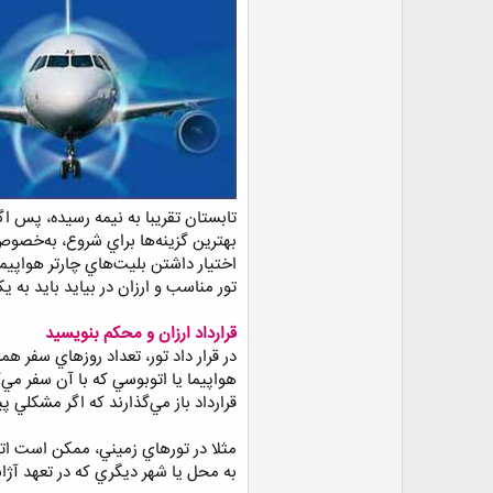
ض
و
ع
تابستان تقریبا به نیمه رسیده، پس اگ
بهترين گزينه‌ها براي شروع، به‌خصو
اختيار داشتن بليت‌هاي چارتر هواپيما 
تور مناسب و ارزان در بيايد بايد به 
قرارداد ارزان و محكم بنويسيد
در قرار داد تور، تعداد روزهاي سفر ه
هواپيما يا اتوبوسي كه با آن سفر مي‌ك
قرارداد باز مي‌گذارند كه اگر مشكلي پي
مثلا در تورهاي زميني، ممكن است اتوب
به محل يا شهر ديگري كه در تعهد آژا