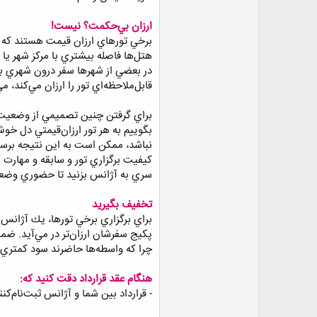
ارزان بي‌حكمت؟ نيست!
برخي تورهاي ارزان قيمت هستند كه بيش
هتل‌ها فاصله بيشتري با مركز شهر يا
در بعضي از شهرها سفر درون شهري براي
قابل‌ملاحظه‌اي تور را ارزان مي‌كند،
براي گرفتن چنين تصميمي از وضعيت 
بگوييم به هر تور ارزان‌قيمتي دل خوش
نباشد، ممكن است به اين نتيجه برسيد
كيفيت برگزاري تور و سابقه و مهارت آ
سري به آژانس بزنيد تا حضوري وضعيت 
تخفيف بگيريد
براي برگزاري برخي تورها، يك آژانس ا
پكيج سفرشان ارزان‌تر در مي‌آيد. ضمن
چرا كه واسطه‌ها حاضرند سود كمتري
هنگام عقد قرارداد دقت كنيد كه:
- قرارداد بین شما و آژانس ثبت‌نام‌کن