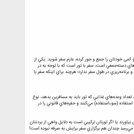
 و کمی خودتان را جمع و جور کرده، عازم سفر شوید. يكي از
اي دسته‌جمعي است، سفر با تور است كه با توجه به در
و برنامه‌ريزي در طول سفر ندارد؛ هرچند براي اينكه سفر با
 تعداد وعده‌هاي غذايي كه تور بايد به مسافرين بدهد، نوع
استفاده (سوءاستفاده) مي‌كنند و حفره‌هاي قانوني را در
اورند يا اگر تورتان تركيبي است به دلايل واهي از بردنتان
ش مي‌رسد چندان هم برگزاري سفر برايش به صرفه نبوده است!