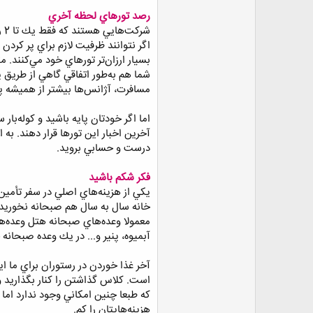
رصد تورهاي لحظه آخري
شر
اگر نتوانند ظرفيت لازم براي پر كردن
شما هم به‌طور اتفاقي گاهي از طريق پي
مسافرت، آژانس‌ها بيشتر از هميشه پرواز
اما اگر خودتان پايه باشيد و كوله‌بار
آخرين اخبار اين تورها قرار دهند. به
درست و حسابي برويد.
فكر شكم باشيد
خانه سال به سال هم صبحانه نخوريد 
معمولا وعده‌هاي صبحانه هتل وعده‌ها
آبميوه، پنير و... در يك وعده صبحانه
آخر غذا خوردن در رستوران براي ما ا
است. كلاس گذاشتن را كنار بگذاريد و 
كه طبعا چنين امكاني وجود ندارد اما
هزينه‌هايتان را كم.