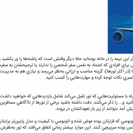
ر این نیمه را در خانه بوده‌اید حالا دیگر وقتش است که پاشنه‌ها را ور بکشید
ص براي افرادي كه اعتماد به نفس سفر شخصي را ندارند يا ترجيحشان به سفره
(در اكثر تورها)، گزينه مناسب و ارزاني به‌نظر مي‌رسد و نيازي هم به مديريت 
يكسري نكات توجه كرده و مهارت‌هايي را كسب كنيد.
مراه با مسئوليت‌هايي كه تور تقبل مي‌كند شامل بازديدهايي كه خواهيد داشت،
نيد و... را ذكر مي‌كنند. دقت داشته باشيد برخي از تورها از ناآگاهي مسافرين 
ش آمد بتوانند از زير بار تعهداتشان در بروند.
وسي كه قرارتان بوده عوض شده و اتوبوسي با كيفيت و مدل پايين‌تر برايتان بي
نس بوده سرپيچي كنند. اين موارد بيشتر زماني اتفاق مي‌افتد كه تور به‌نظر