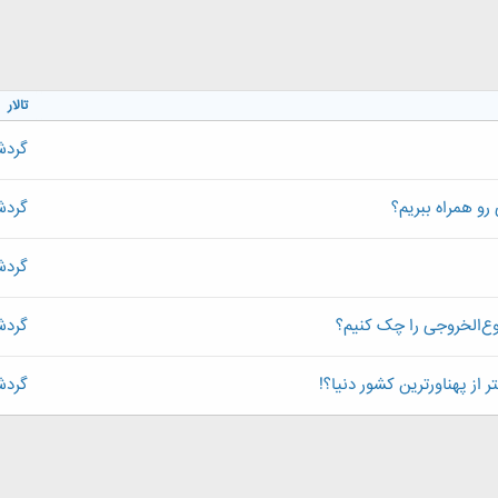
تالار
گردش
رو همراه ببریم؟
گردش
گردش
‌الخروجی را چک کنیم؟
گردش
 از پهناورترین کشور دنیا؟!
گردش