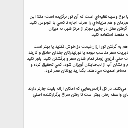
نوع وسيله‌نقليه‌اي است كه آن تور برگزيده است؛ مثلا اين
‌زمان و هم هزينه‌اي را صرف اجاره تاكسي يا اتوبوس كنيد.
رفتن هتل در جايي دورتر از مركز شهر، به ميزان
به مقصد استفاده كنيد.
به گرفتن تور ارزان‌قيمت دل‌خوش نكنيد يا بهتر است
ديريت سفر مناسب نبوده يا تورليدرتان چندان حاذق و كاربلد
 حتي آرزوي زودتر تمام شدن سفر و برگشتن كنيد. باور كنيد
ام و نشان آب از لب‌هايتان آويزان شود، كمي تحقيق كرده و
مسافر اهميت مي‌دهند. بگذاريد پولتان هدر نرود.
ي‌كنند. در كل آژانس‌هايي كه امكان ارائه بليت چارتر دارند
اي واسطه رفتن بهتر است تا رفتن سراغ برگزار‌كننده اصلي