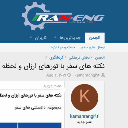
انجمن
جدیدترین‌ها
کاربران
ارسال های جدید
جستجو در تالارها
انجمن
بخش فرهنگی
گردشگری
نکته های سفر با تورهای ارزان و لحظه 
ش
ت
Aug 4, 2015
kamanrangi94
ر
ا
و
ر
Aug 4, 2015
K
ع
ی
نکته های سفر با تورهای ارزان و لحظ
ک
خ
ن
ش
ن
ر
مجموعه: دانستنی های سفر
د
و
kamanrangi94
ه
ع
م
عضو جدید
و