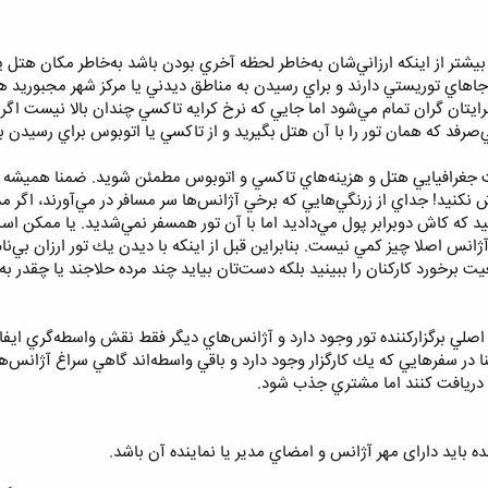
تر از اينكه ارزاني‌شان به‌خاطر لحظه آخري بودن باشد به‌خاطر مكان هتل يا 
 جاهاي توريستي دارند و براي رسيدن به مناطق ديدني يا مركز شهر مجبوريد هم
تان گران تمام مي‌شود اما جايي كه نرخ كرايه تاكسي چندان بالا نيست اگر گ
 مي‌صرفد كه همان تور را با آن هتل بگيريد و از تاكسي يا اتوبوس براي رسيدن 
جغرافيايي هتل و هزينه‌هاي تاكسي و اتوبوس مطمئن شويد. ضمنا هميشه هم 
 نكنيد! جداي از زرنگي‌هايي كه برخي آژانس‌ها سر مسافر در مي‌آورند، اگر م
 كه كاش دوبرابر پول مي‌داديد اما با آن تور همسفر نمي‌شديد. يا ممكن است
ژانس اصلا چيز كمي نيست. بنابراين قبل از اينكه با ديدن يك تور ارزان بي‌ن
برخورد كاركنان را ببينيد بلكه دست‌تان بيايد چند مرده حلاجند يا چقدر به 
صلي برگزار‌كننده تور وجود دارد و آژانس‌هاي ديگر فقط نقش واسطه‌گري ايفا م
ا در سفرهايي كه يك كارگزار وجود دارد و باقي واسطه‌اند گاهي سراغ آژانس‌ه
 دريافت كنند اما مشتري جذب شود.
نده باید دارای مهر آژانس و امضاي مدیر یا نماینده آن باشد.