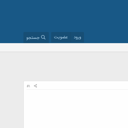
ورود
عضویت
جستجو
#1