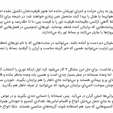
كت‌هايي هستند كه فقط يك تا 2 روز به زمان حركت و اجراي تورشان مانده اما هنوز ظرفيت‌شان تكم
 هواپيما يا هتل را پيدا كنند متحمل ضرر زيادي خواهند شد، در نتيجه براي تك
بسيار ارزان‌تر تورهاي خود مي‌كنند.
امك‌هايي كه برايتان آمده شاهد بوده‌ايد. تورهاي اينچنيني در فصل‌هايي كه مس
‌ها را چارتر مي‌كنند و بساط تور راه مي‌اندازند.
 سفرتان دم دست و آماده باشد، مي‌توانيد در سايت‌هايي كه با نام تورهاي لحظه
 اين ترتيب مي‌توانيد همين كه خبر گزينه مناسب و ارزان را گرفتيد بساط را 
يكي از هزينه‌هاي اصلي در سفر تأمين غذاست. براي حل اين مشكل 2 كار مي‌
اما وعده صبحانه در سفر بسيار جدي است و همين يك وعده به‌نظر ساده و قاب
ي پر و پيماني هستند و مي‌توانند جاي ناهار را هم برايتان بگيرند. خوردن 
 چنان سوخت اتمي‌اي برايتان مي‌شود كه مي‌توانيد از صرف ناهار هم بگذريد.
يراني‌ها خيلي گران در مي‌آيد. پس صبحانه را حسابي جدي بگيريد و در عوض نا
به جاي حمل بي‌دليل انواع و اقسام لباس‌ها، تعدادي كنسرو با خودتان همراه 
 كنسروهايي كه سرد هم استفاده شوند گزينه‌هاي مناسبي هستند. مثلا انواع خو