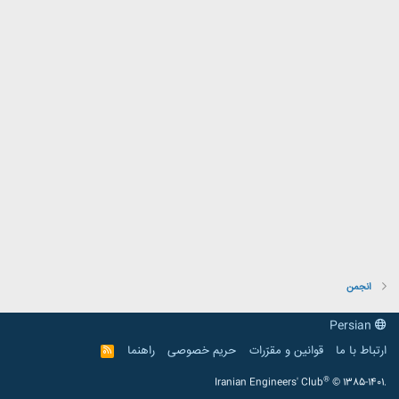
انجمن
Persian
ارتباط با ما
قوانین و مقرّرات
حریم خصوصی
راهنما
R
S
S
®
Iranian Engineers' Club
© 1385-1401.