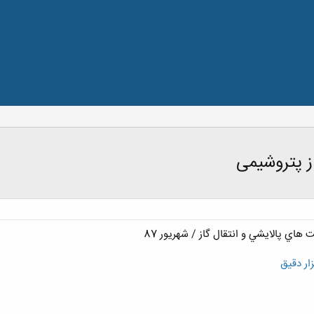
ز پتروشیمی
اي پالايشي و انتقال گاز / شهريور 87
ار دقیق