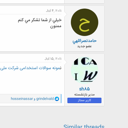
ض
و
Jul 4, 2011
ح
ع
خيلي از شما تشكر مي كنم
ممنون
حامدنصراللهي
عضو جدید
Jul 15, 2011
ن
مونه سوالات استخدامی شرکت ملی گ
sh85
مدیر بازنشسته
و
grindelvald
و
hosseinassar
کاربر ممتاز
ا
ک
ن
ش
ه
ا
Similar threads