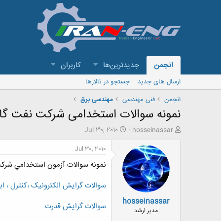
انجمن
جدیدترین‌ها
کاربران
ارسال های جدید
جستجو در تالارها
انجمن
فنی مهندسی
مهندسی برق
نمونه سوالات استخدامی شرکت نفت گا
ش
ت
Jul 30, 2010
hosseinassar
ر
ا
و
ر
Jul 30, 2010
ع
ی
نمونه سوالات آزمون استخدامي شركت ه
ک
خ
ن
ش
ن
ر
سوالات گرایش الکترونیک ،کنترل ، ابز
د
و
hosseinassar
ه
ع
سوالات گرایش قدرت
م
مدیر ارشد
و