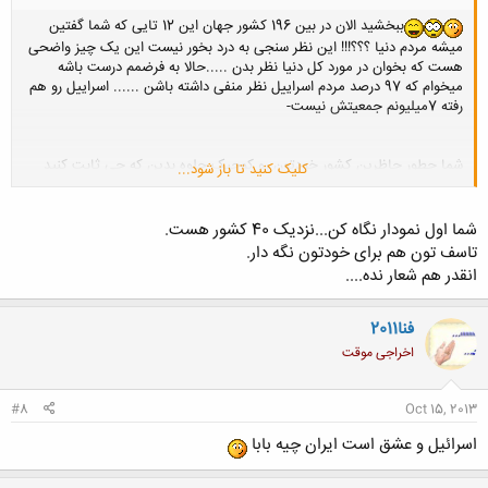
ببخشید الان در بین 196 کشور جهان این 12 تایی که شما گفتین
میشه مردم دنیا ؟؟؟!!! این نظر سنجی به درد بخور نیست این یک چیز واضحی
هست که بخوان در مورد کل دنیا نظر بدن .....حالا به فرضمم درست باشه
میخوام که 97 درصد مردم اسراییل نظر منفی داشته باشن ...... اسراییل رو هم
رفته 7میلیونم جمعیتش نیست-
شما چطور حاظرین کشور خودتون رو کوچیک جلوه بدین که چی ثابت کنید
کلیک کنید تا باز شود...
؟؟!! واقعا براتون متاسفم . اصلا کل مردم دنیا هم نظر منفی داشته باشن مهم
اینه خدا چه نظزی داشته باشه مگه شما واسه فکر مردم زندگی میکنی دوست
گرامی ؟!! اگه بخوای طوری زندگی کنی که همه مردم از شما راضی باشن که
شما اول نمودار نگاه کن...نزدیک 40 کشور هست.
نمیتونی مستقل زندگی کنی .... اگر باز هم بگیم درسته
تاسف تون هم برای خودتون نگه دار.
انقدر هم شعار نده....
؟لی با میلیونها دلاری که خرج تبلیغات دروغ وپیوسته در جهان در مورد ایران
کرده اند وبا انهمه ماله کشی و پنهانکاری و مظلوم نمائی که در مورد اسرائیل
شده اسرائیل نتوانسته مردم جهان را فریب دهد و با در نظر گرفتن خرج های
فنا2011
کلان برای سیاه نمائی در مورد ایران این در صد از افرادی که تحت تاثیر
اخراجی موقت
تلاشهای انها قرار گرفته اند نشاندهنده شکست انهاستتاتا
#8
Oct 15, 2013
اسرائیل و عشق است ایران چیه بابا