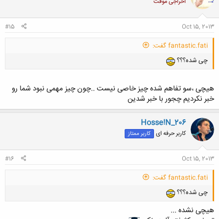
اخراجی موقت
#15
Oct 15, 2013
fantastic.fati گفت:
چی شده؟؟؟
هیچی ،سو تفاهم شده چیز خاصی نیست ..چون چیز مهمی نبود شما رو
خبر نکردیم چجور با خبر شدین
Hosse!N_206
کاربر حرفه ای
کاربر ممتاز
#16
Oct 15, 2013
fantastic.fati گفت:
چی شده؟؟؟
هیچی نشده ...