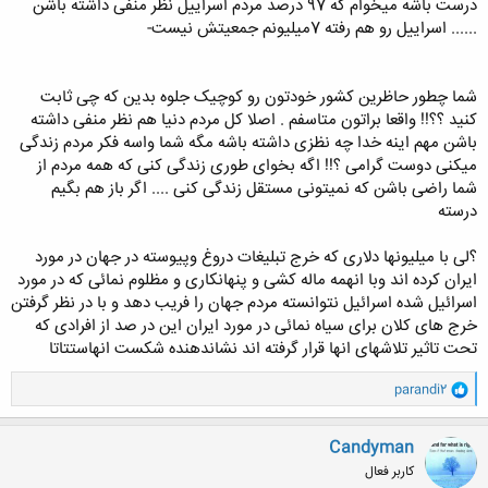
درست باشه میخوام که 97 درصد مردم اسراییل نظر منفی داشته باشن
...... اسراییل رو هم رفته 7میلیونم جمعیتش نیست-
شما چطور حاظرین کشور خودتون رو کوچیک جلوه بدین که چی ثابت
کنید ؟؟!! واقعا براتون متاسفم . اصلا کل مردم دنیا هم نظر منفی داشته
باشن مهم اینه خدا چه نظزی داشته باشه مگه شما واسه فکر مردم زندگی
میکنی دوست گرامی ؟!! اگه بخوای طوری زندگی کنی که همه مردم از
شما راضی باشن که نمیتونی مستقل زندگی کنی .... اگر باز هم بگیم
درسته
؟لی با میلیونها دلاری که خرج تبلیغات دروغ وپیوسته در جهان در مورد
ایران کرده اند وبا انهمه ماله کشی و پنهانکاری و مظلوم نمائی که در مورد
اسرائیل شده اسرائیل نتوانسته مردم جهان را فریب دهد و با در نظر گرفتن
خرج های کلان برای سیاه نمائی در مورد ایران این در صد از افرادی که
تحت تاثیر تلاشهای انها قرار گرفته اند نشاندهنده شکست انهاستتاتا
و
parandi2
ا
ک
ن
Candyman
ش
کاربر فعال
ه