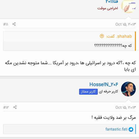
فنا2011
اخراجی موقت
#11
Oct 15, 2013
shahab. گفت:
که چه؟؟؟؟؟؟؟؟؟؟؟؟؟؟؟
که چه ،؟که درود بر اسرائیلی ها ،درود بر آمریکا ...شما متوجه نشدین مگه
ای بابا
Hosse!N_206
کلیک کنید تا باز شود...
کاربر حرفه ای
کاربر ممتاز
#12
Oct 15, 2013
مرگ بر ضد ولایت فقیه !
و
fantastic.fati
ا
ک