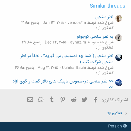
Similar threads
نظر سنجی
شروع شده توسط venoos*m
Jan 13, 2018
پاسخ ها: 3
گفتگوی آزاد
یه نظر سنجی کوچولو
شروع شده توسط aynaz.m
Dec 24, 2015
پاسخ ها: 49
گفتگوی آزاد
نظر سنجی ( شما چه تصمیمی می گیرید؟ ، لطفاً در نظر
سنجی شرکت کنید)
شروع شده توسط Uchiha Itachi
Aug 3, 2015
پاسخ ها: 46
گفتگوی آزاد
<< نظر سنجی در خصوص تاپیک های تالار گفت و گوی ازاد
>>
شروع شده توسط t3teknik
Jul 14, 2013
پاسخ ها: 12
گفتگوی آزاد
فیسبوک
تویتر
Reddit
Pinterest
Tumblr
ایمیل
WhatsApp
اشتراک گذاری:
خبر وحشتناک برای کاربران اینترنتی . نظر سنجی جهت اعلام
اعتراض شدید .....
گفتگوی آزاد
شروع شده توسط parmehr
Jun 10, 2013
پاسخ ها: 238
گفتگوی آزاد
Persian