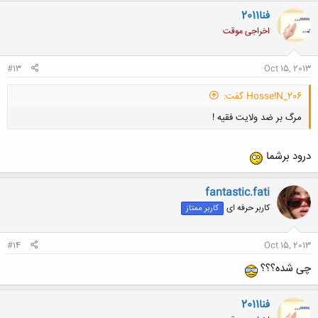
ن
فنا2011
ش
اخراجی موقت
ه
ا
:
#13
Oct 15, 2013
Hosse!N_206 گفت:
مرگ بر ضد ولایت فقیه !
درود برشما
fantastic.fati
کاربر حرفه ای
کاربر ممتاز
کلیک کنید تا باز شود...
#14
Oct 15, 2013
چی شده؟؟؟
فنا2011