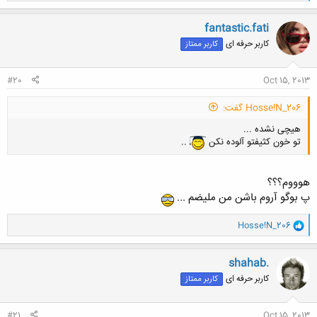
کلیک کنید تا باز شود...
ک
ن
fantastic.fati
ش
کاربر حرفه ای
کاربر ممتاز
ه
ا
:
#20
Oct 15, 2013
Hosse!N_206 گفت:
هیچی نشده ...
تو خون کثیفتو آلوده نکن
..
هوووم؟؟؟
پ بوگو آروم باشن من ملیضم ...
و
Hosse!N_206
ا
ک
ن
shahab.
ش
کاربر حرفه ای
کاربر ممتاز
ه
ا
:
#21
Oct 15, 2013