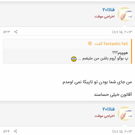
فنا2011
اخراجی موقت
#23
Oct 15, 2013
fantastic.fati گفت:
هوووم؟؟؟
پ بوگو آروم باشن من ملیضم ...
من جای شما بودن تو تاپیکا نمی اومدم
آقاتون خیلی حساسند
فنا2011
اخراجی موقت
#24
Oct 15, 2013