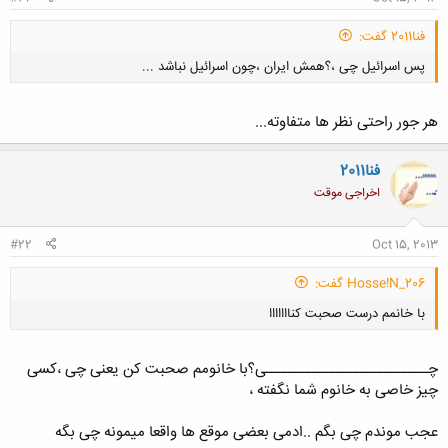
فنا2011 گفت:
پس اسرائیل چی ،؟همش ایران ،چون اسرائیل نباشد ...
هر جور راحتی نظر ها متفاوته...
فنا2011
اخراجی موقت
کلیک کنید تا باز شود...
#22
Oct 15, 2013
Hosse!N_206 گفت:
با خانمم درست صحبت کنااااااا
چـــــــــــــــــــــــــــی؟با خانومم صحبت کن یعنی چی ،کسی
چیز خاصی به خانوم شما نگفته ،
عجب موندم چی بگم ..ادمی بعضی موقع ها واقعا میمونه چی بگه
کلیک کنید تا باز شود...