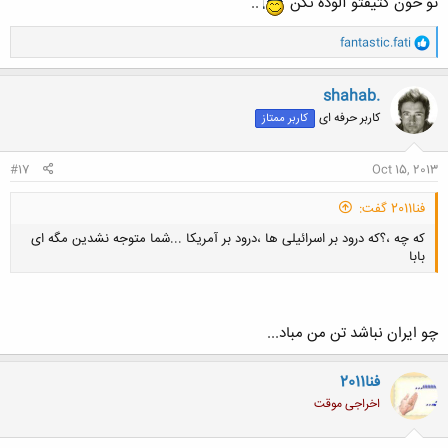
تو خون کثیفتو آلوده نکن
..
و
fantastic.fati
ا
ک
ن
shahab.
ش
کاربر حرفه ای
کاربر ممتاز
ه
ا
:
#17
Oct 15, 2013
فنا2011 گفت:
که چه ،؟که درود بر اسرائیلی ها ،درود بر آمریکا ...شما متوجه نشدین مگه ای
بابا
چو ایران نباشد تن من مباد...
کلیک کنید تا باز شود...
فنا2011
اخراجی موقت