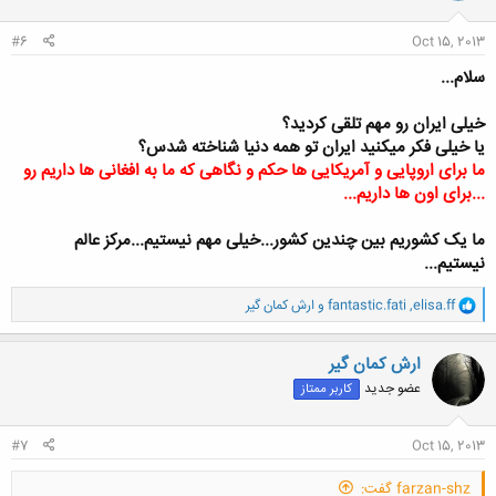
ا
:
#6
Oct 15, 2013
سلام...
خیلی ایران رو مهم تلقی کردید؟
یا خیلی فکر میکنید ایران تو همه دنیا شناخته شدس؟
ما برای اروپایی و آمریکایی ها حکم و نگاهی که ما به افغانی ها داریم رو
...برای اون ها داریم...
ما یک کشوریم بین چندین کشور...خیلی مهم نیستیم...مرکز عالم
نیستیم...
و
elisa.ff
,
fantastic.fati
و
ارش کمان گیر
ا
ک
ن
ارش کمان گیر
ش
عضو جدید
کاربر ممتاز
ه
ا
:
#7
Oct 15, 2013
farzan-shz گفت: