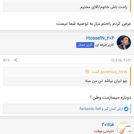
راحت باش خانوم/آقای محترم.
عرض کردم راحتم نیاز به توصیه شما نیست
Hosse!N_206
کاربر حرفه ای
کاربر ممتاز
کلیک کنید تا باز شود...
#28
Oct 15, 2013
juventus_torin گفت:
چو ایران نیاشد تن من مباد
دوباره میسازمت وطن !
و
ارش کمان گیر
و
fantastic.fati
ا
ک
کلیک کنید تا باز شود...
ن
فنا2011
ش
اخراجی موقت
ه