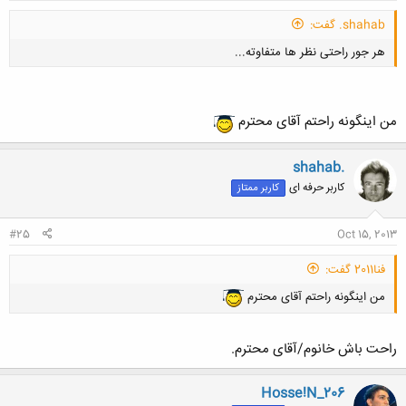
shahab. گفت:
هر جور راحتی نظر ها متفاوته...
من اینگونه راحتم آقای محترم
shahab.
کلیک کنید تا باز شود...
کاربر حرفه ای
کاربر ممتاز
#25
Oct 15, 2013
فنا2011 گفت:
من اینگونه راحتم آقای محترم
راحت باش خانوم/آقای محترم.
Hosse!N_206