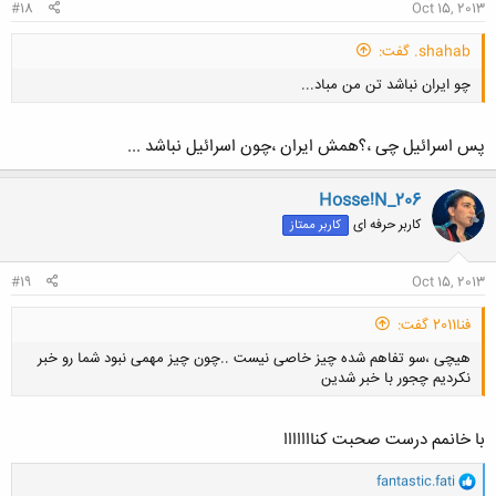
#18
Oct 15, 2013
shahab. گفت:
چو ایران نباشد تن من مباد...
پس اسرائیل چی ،؟همش ایران ،چون اسرائیل نباشد ...
Hosse!N_206
کاربر حرفه ای
کاربر ممتاز
کلیک کنید تا باز شود...
#19
Oct 15, 2013
فنا2011 گفت:
هیچی ،سو تفاهم شده چیز خاصی نیست ..چون چیز مهمی نبود شما رو خبر
نکردیم چجور با خبر شدین
با خانمم درست صحبت کنااااااا
و
fantastic.fati
ا