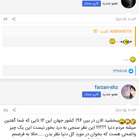
عضو جدید
کاربر ممتاز
#4
Oct 14, 2013
AMMARIYA گفت:
....
.....
و
t3teknik
ا
ک
ن
farzan-shz
ش
عضو جدید
کاربر ممتاز
ه
ا
:
#5
Oct 15, 2013
ببخشید الان در بین 196 کشور جهان این 12 تایی که شما گفتین
میشه مردم دنیا ؟؟؟!!! این نظر سنجی به درد بخور نیست این یک چیز
واضحی هست که بخوان در مورد کل دنیا نظر بدن .....حالا به فرضمم