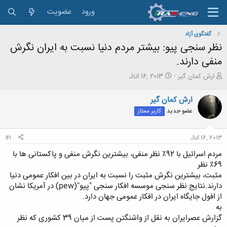
ورود
عضویت
گفتگوی آزاد
نظر سنجی پیو: بیشتر مردم دنیا نسبت به ایران نگرش
منفی دارند.
ش
ت
ارش کمان گیر
Jul 16, 2013
ر
ا
و
ر
ارش کمان گیر
ع
ی
عضو جدید
کاربر ممتاز
ک
خ
ن
ش
ن
ر
#1
Jul 16, 2013
د
و
ه
ع
مردم اسرائیل با 92٪ نظر منفی، بیشترین نگرش منفی و پاکستانی ها با
م
69٪ نظر
و
مثبت، بیشترین نگرش مثبت را نسبت به ایران در بین افکار عمومی دنیا
ض
دارند.نتایج نظر سنجی موسسه افکار سنجی "پیو"(pew) در آمریکا نشان
و
ع
از افول جایگاه ایران در افکار عمومی جهان دارد.
به
گزارش عصرایران به نقل از واشنگتن پست از میان 39 کشوری که نظر