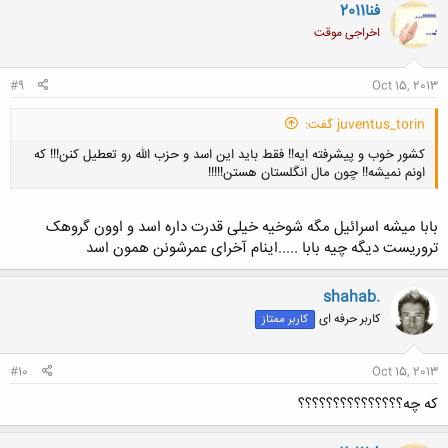
فنا2011
اخراجی موقت
#9
Oct 15, 2013
juventus_torin گفت:
کشور خوب و پیشرفته ایه!! فقط باید این اسد و حزب الله رو تعطیل کنن!!! که
اونم نمیشه!! چون مال انگلستان هستن!!!!!
بابا میشه اسرائیل مگه شوخیه خیلی قدرت داره اسد و اوون گروهک
تروریست دیگه چیه بابا .....اینام آخرای عمرشونن همون اسد
کلیک کنید تا باز شود...
shahab.
کاربر حرفه ای
کاربر ممتاز
#10
Oct 15, 2013
که چه؟؟؟؟؟؟؟؟؟؟؟؟؟؟؟