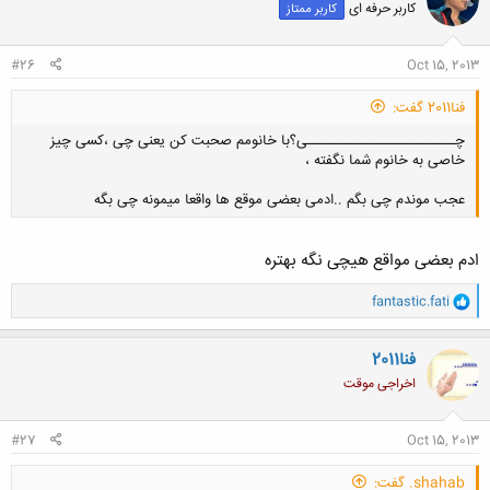
کاربر حرفه ای
کاربر ممتاز
#26
Oct 15, 2013
فنا2011 گفت:
چـــــــــــــــــــــــــــی؟با خانومم صحبت کن یعنی چی ،کسی چیز
خاصی به خانوم شما نگفته ،
عجب موندم چی بگم ..ادمی بعضی موقع ها واقعا میمونه چی بگه
ادم بعضی مواقع هیچی نگه بهتره
کلیک کنید تا باز شود...
و
fantastic.fati
ا
ک
ن
فنا2011
ش
اخراجی موقت
ه
ا
:
#27
Oct 15, 2013
shahab. گفت: