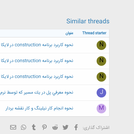
ض
و
ع
Similar threads
Thread starter
عنوان
N
نحوه کاربرد برنامه construction در لایکا
N
نحوه کاربرد برنامه construction در لایکا و منظور از حالت tracking در تنظیمات Edm چیست ؟
N
نحوه کاربرد برنامه construction در لایکا
J
نحوه معرفي پل در يك مسير كه توسط نرم ا
M
نحوه انجام کار نیلینگ و کار نقشه بردار
فیسبوک
تویتر
Reddit
Pinterest
Tumblr
ایمیل
WhatsApp
اشتراک گذاری: