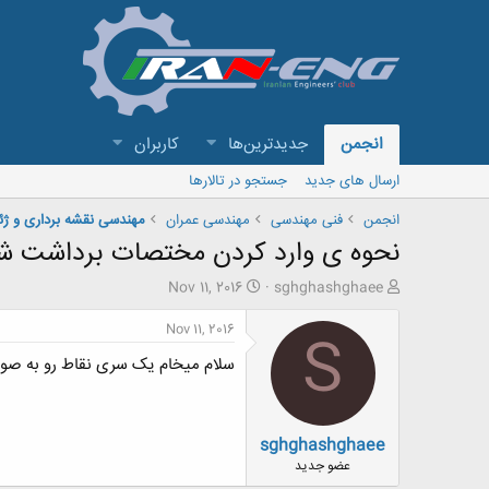
انجمن
جدیدترین‌ها
کاربران
ارسال های جدید
جستجو در تالارها
انجمن
فنی مهندسی
مهندسی عمران
مهندسی نقشه برداری و ژئ
نحوه ی وارد کردن مختصات برداشت ش
ش
ت
Nov 11, 2016
sghghashghaee
ر
ا
و
ر
Nov 11, 2016
S
ع
ی
سلام میخام یک سری نقاط رو به صورت دستی وارد اتوکد کنم(utm) , و مختصات پس از و
ک
خ
ن
ش
ن
ر
د
و
sghghashghaee
ه
ع
م
عضو جدید
و