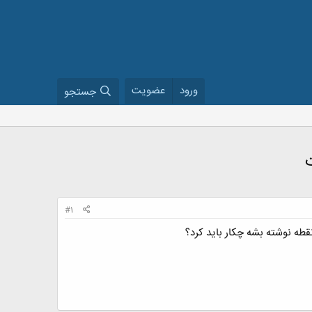
ورود
عضویت
جستجو
#1