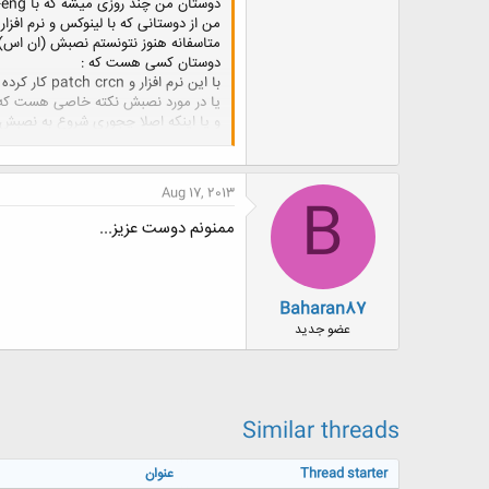
دوستان من چند روزی میشه که با iran-engآشنا شدم و از این بابت خوشحالم. امیدوارم بتونم مفید باشم
متاسفانه هنوز نتونستم نصبش (ان اس)ک
دوستان کسی هست که :
با این نرم افزار و patch crcn کار کرده
یا در مورد نصبش نکته خاصی هست که 
و یا اینکه اصلا چجوری شروع به نصبش 
از چه ورژنی استفاده کنم که کمتر اذیت ک
و...
لطفا کمکم کنه
ممنون میشم
Aug 17, 2013
B
ضمنا من از super ubuntu 10.10- 32bit استفاده میکنم
ممنونم دوست عزیز...
Baharan87
عضو جدید
Similar threads
Thread starter
عنوان