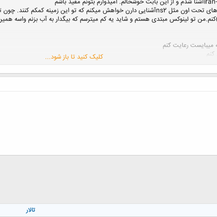
نم.من تو لینوکس مبتدی هستم و شاید یه کم میترسم که بیگدار به آب بزنم واسه همین
میبایست رعایت کنم
کنم
کلیک کنید تا باز شود...
نه و به قول گفتنی با نسخه لینوکسم سازگار باشه
تالار