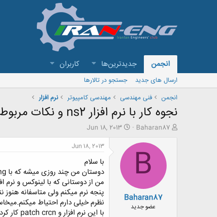
انجمن
جدیدترین‌ها
کاربران
ارسال های جدید
جستجو در تالارها
انجمن
فنی مهندسی
مهندسی کامپیوتر
نرم افزار
نجوه کار با نرم افزار ns2 و نکات مربوط به نصب آن
ش
ت
Jun 18, 2013
Baharan87
ر
ا
و
ر
Jun 18, 2013
B
ع
ی
با سلام
ک
خ
ن
ش
دوستان من چند روزی میشه که با iran-engآشنا شدم و از این بابت خوشحالم. امیدوارم بتونم مفید باشم
ن
ر
د
و
پنجه نرم میکنم ولی متاسفانه هنوز
Baharan87
ه
ع
نظرم خیلی دارم احتیاط میکنم.میخا
م
عضو جدید
با این نرم افزار و patch crcn کار کرده
و