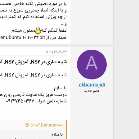
یا در مورد نصبش نکته خاصی هست 
ض
و
و یا اینکه اصلا چجوری شروع به نص
ع
از چه ورژنی استفاده کنم که کمتر اذی
و...
لطفا کمکم کنه
ممنون میشم
ضمنا من از super ubuntu 10.10- 32bit استفاده میکنم
Aug 17, 2013
A
شبیه سازی در NS2, آموزش NS2, آموزش NS2 به زبان فارسی, فیلم آموزش NS2Tآموزش NS2 به صورت تصویری توسط اساتی
شبیه سازی در NS2, آموزش NS2, آموزش NS2 به زبان فارسی, فیلم آموزش NS2Tآموزش NS2 به صورت تصویری توسط اساتی
akbarmajidi
با سلام
عضو جدید
دوست عزیز یک سایت فارسی زبان هست به آدرس www.ns-3.org هر چی بخوا هست 
شماره تلفن طرف: 09147450367
Baharan87 گفت:
با سلام