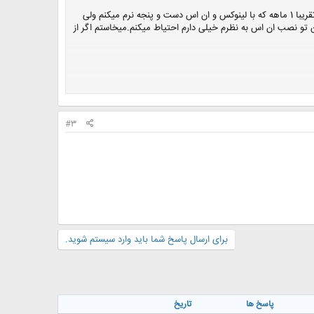
من از دوستانی که با لینوکس و نرم افزارهای تحت اون مثل ns2آشنایی دارن خواهش میکنم که تو این زمینه کمکم کنند. چون تقریبا 1 ماهه که با لینوکس و ان اس دست و پنجه نرم میکنم ولی
 تو نصب ان اس به نظرم خیلی دارم احتیاط میکنم.میخاستم اگر از
#3
برای ارسال پاسخ شما باید وارد سیستم شوید.
پاسخ ها
تاریخ