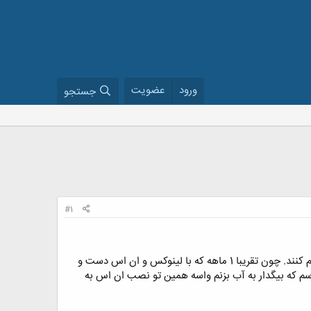
ورود
عضویت
جستجو
#1
من از دوستانی که با لینوکس و نرم افزارهای تحت اون مثل ns2آشنایی دارن خواهش میکنم که تو این زمینه کمکم کنند. چون تقریبا 1 ماهه که با لینوکس و ان اس دست و
م که بیگدار به آب بزنم واسه همین تو نصب ان اس به