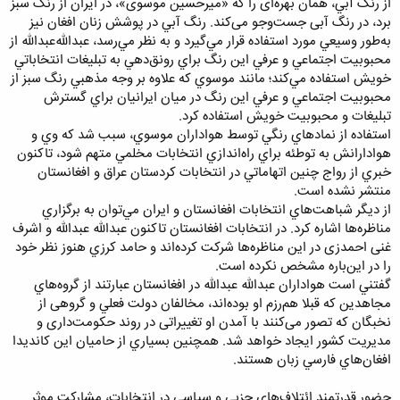
از رنگ آبي، همان بهره‌ای را که «ميرحسين موسوی»، در ایران از رنگ سبز
برد، در رنگ آبی جست‌وجو می‌کند. رنگ آبي در پوشش زنان افغان نيز
به‌طور وسيعي مورد استفاده قرار مي‌گيرد و به نظر مي‌رسد، عبدالله‌عبدالله از
محبوبيت اجتماعي و عرفي اين رنگ‌ براي رونق‌دهي به تبليغات انتخاباتي
خويش استفاده مي‌كند؛ مانند موسوي كه علاوه بر وجه مذهبي رنگ سبز‌ از
محبوبيت اجتماعي و عرفي اين رنگ در ميان ايرانيان براي گسترش
تبليغات و محبوبيت خويش استفاده كرد.
استفاده از نمادهاي رنگي توسط هواداران موسوي، سبب شد كه وي و
هوادارانش به توطئه براي راه‌اندازي انتخابات مخلمي متهم شود، تاكنون
خبري از رواج چنين اتهاماتي در انتخابات كردستان عراق و افغانستان
منتشر نشده است.
از ديگر شباهت‌هاي انتخابات افغانستان و ايران مي‌توان به برگزاري
مناظره‌ها اشاره كرد. در انتخابات افغانستان تاكنون عبدالله عبدالله و اشرف
غنی احمدزی در اين مناظره‌ها شركت كرده‌اند و حامد كرزي هنوز نظر خود
را در اين‌باره مشخص نكرده است.
گفتني است هواداران عبدالله‌ عبدالله در افغانستان عبارتند از گروه‌هاي
مجاهدین که قبلا هم‌رزم او بوده‌اند، مخالفان دولت فعلي و گروهی از
نخبگان که تصور می‌کنند با آمدن او تغییراتی در روند حکومت‌دارى و
مديريت کشور ایجاد خواهد شد. همچنين بسياري از حاميان اين كانديدا ‌
افغان‌هاي فارسي زبان هستند.
حضور قدرتمند ائتلاف‌هاي حزبي و سياسي در انتخابات، مشاركت موثر