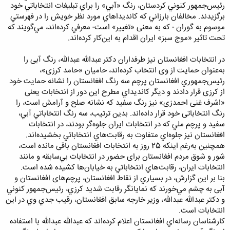
رئيس‌جمهور كنوني كردستان، رنگ «آبي» را براي تبليغات انتخاباتي خود
برگزيدند. مخالفان بارزاني كه كانديداهاي مورد نظر خويش را در فهرستي
موسوم به گوران - که به معنی «تغییر» است- معرفي كرده‌‌‌اند، مي‌گويند كه
تحت تاثير «موج سبز» ايران اقدام به اين‌كار كرده‌اند.
در انتخابات افغانستان نيز طرفداران دکتر عبدالله عبدالله، رنگ آبی را
به‌عنوان حمایت از وی انتخاب كرده‌اند، حامیان «حامد کرزی»،
رئيس‌جمهوري افغانستان پرچم سه رنگ افغانستان را نشانه حمایت خود
از کرزی قرار دادند و دیگر کاندیداي مطرح این دور از انتخابات یعنی
«اشرف غنی احمدزی» نیز رنگ سفید که نشانه صلح و آرامش است، را
رنگ انتخاباتی خود قرار داده‌اند. بدين ترتيب، سه رنگ انتخاباتي آبي،
سفيد و پرچم ملي كه در انتخابات ايران جلوه‌گر بودند، در انتخابات
افغانستان نيز جلوه‌اي متفاوت به رقابت‌هاي انتخاباتي بخشيده‌اند.
همچنين به‌رغم اينكه 25 روز به انتخابات افغانستان باقی مانده است،
شور و شوق مردم افغانستان برای حضور در انتخابات بي‌سابقه و مانند
انتخابات ايران، رقابت‌هاي انتخاباتي به خيابان‌ها كشيده شده است.
بنا بر اين گزارش، در بسياري از نقاط افغانستان، پرچم‌های افغانستان و
آبی به چشم مي‌خورند كه نمايانگر رقابت شديد كرزي‏‌، رئيس‌جمهور كنوني
و دكتر عبدالله عبدالله‏، وزير خارجه سابق افغانستان، رقيب جدي وي در اين
انتخابات است.
كارشناسان رسانه‌اي افغانستان اعلام كرده‌اند كه عبدالله عبدالله با استفاده