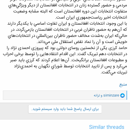
مردمي و حضور گسترده زنان در انتخابات افغانستان از ديگر ويژگي‌هاي
متفاوت انتخابات اين دوره افغانستان است كه البته مشابه وضعيت
انتخابات اخير رياست‌جمهوري ايران است.
با اين وجود،‌ انتخابات افغانستان و ايران تفاوت اساسي با يكديگر دارند
كه آن‌هم به حضور ناظران غربي در انتخابات افغانستان بازمي‌گردد، در
حالي‌كه ايران به‌شدت مخالف حضور ناظران بين‌المللي در انتخابات‌هاي
خويش است و آن را نماد نقض استقلال ملي مي‌داند.
حامد کرزی یکی از نخستين روسای دولتی بود که پیروزی احمدی نژاد را
در انتخابات دهم تبریک گفت. این اقدام انتقادهایی را توسط برخی احزاب
و مطبوعات افغانستان برانگیخت. آن‌ها اعلام كردند كه كرزي بايد صبر
مي‌كرد و پس از تاييد انتخابات توسط شوراي نگهبان به احمدي‌نژاد
تبريك مي‌گفت.
منبع
و
siminzare
و
ترانه
ا
ک
ن
برای ارسال پاسخ شما باید وارد سیستم شوید.
ش
ه
ا
Similar threads
: