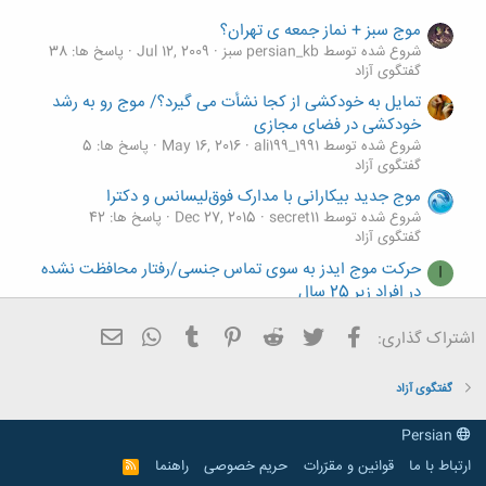
موج سبز + نماز جمعه ی تهران؟
شروع شده توسط persian_kb سبز
Jul 12, 2009
پاسخ ها: 38
گفتگوی آزاد
تمایل به خودکشی از کجا نشأت می گیرد؟/ موج رو به رشد
خودکشی در فضای مجازی
شروع شده توسط ali199_1991
May 16, 2016
پاسخ ها: 5
گفتگوی آزاد
موج جدید بیکارانی با مدارک فوق‌لیسانس و دکترا
شروع شده توسط secret11
Dec 27, 2015
پاسخ ها: 42
گفتگوی آزاد
حرکت موج ایدز به سوی تماس جنسی/رفتار محافظت نشده
I
در افراد زیر 25 سال
شروع شده توسط irpersian20
Oct 24, 2012
پاسخ ها: 2
گفتگوی آزاد
فیسبوک
تویتر
Reddit
Pinterest
Tumblr
ایمیل
WhatsApp
اشتراک گذاری:
موج تازه‌ای از تحریم‌ها علیه ایران
شروع شده توسط babak 123
May 26, 2011
پاسخ ها: 0
گفتگوی آزاد
گفتگوی آزاد
Persian
ارتباط با ما
قوانین و مقرّرات
حریم خصوصی
راهنما
R
S