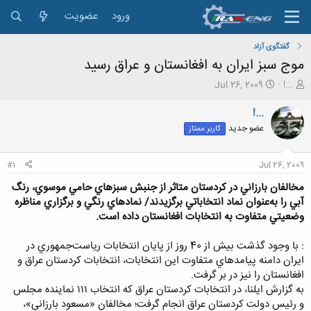
ورود
عضویت
گفتگوی آزاد
موج سبز ايران به افغانستان و عراق رسيد
ش
ت
Jul 26, 2009
!...
ر
ا
و
ر
!...
ع
ی
عضو جدید
کاربر ممتاز
ک
خ
ن
ش
ن
ر
#1
Jul 26, 2009
د
و
ه
ع
مخالفان بارزاني در كردستان متاثر از جنبش سبزهاي حامي موسوي، رنگ
م
آبي را به‌عنوان نماد انتخاباتي برگزيدند/ نمادهاي رنگي و برگزاري مناظره
و
وضعيتي متفاوت به انتخابات افغانستان داده است.
ض
و
: با وجود گذشت بيش از 40 روز از پايان انتخابات رياست‌جمهوري در
ع
ايران دامنه پيامدهاي متفاوت اين انتخابات، انتخابات كردستان عراق و
افغانستان را نيز در بر گرفت.
به گزارش ايلنا، در انتخابات کردستان عراق كه انتخاب ۱۱۱ نماینده مجلس
و رئیس دولت کردستان عراق انجام گرفت؛ مخالفان «مسعود بارزاني»،