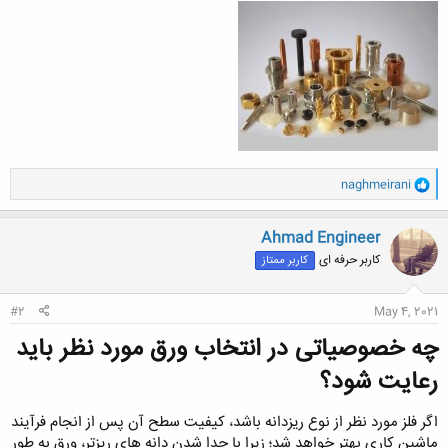
و
naghmeirani
ا
ک
ن
Ahmad Engineer
ش
کاربر حرفه ای
کاربر ممتاز
ه
ا
:
#2
May 4, 2021
چه خصوصیاتی در انتخاب ورق مورد نظر باید
رعایت شود؟​
اگر فلز مورد نظر از نوع ریزدانه باشد، کیفیت سطح آن پس از انجام فرآیند
ماشین کاری بهتر خواهد شد؛ زیرا با جدا شدن دانه های ریزتر، ورق به طور