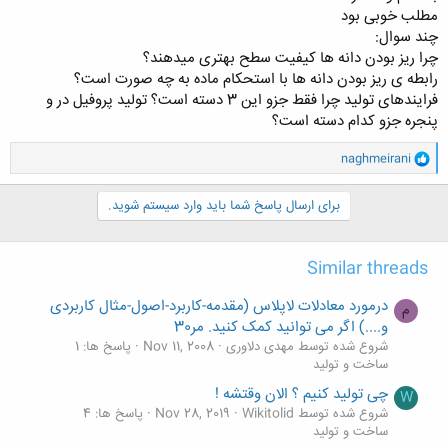
مورد نظر از لحاظ ضخامت و فرم یکنواخت باشد.
مطلب خوبی بود
چند سوال:
همچنین اگر بخواهیم در درجه های بالاتر صافی داشته باشیم باید فلز انتخاب
چرا ریز بودن دانه ها کیفیت سطح بهتری میدهند؟
شده دارای حداقل خراش، خوردگی، تنش های پسماند و هرگونه عیوب دیگر
رابطه ی ریز بودن دانه ها با استحکام ماده به چه صورت است؟
باشد.
فرایندهای تولید چرا فقط جزو این 3 دسته است؟ تولید پروفیل در و
در تولید قطعات فلزی، اگر فلز استفاده شده به صورت همگن باشد( از لحاظ
پنجره جزو کدام دسته است؟
ساختار متالورژیکی) در نتیجه پس از عمل ماشین کاری، کیفیت سطح بهبود
زیادی خواهد داشت.
و
naghmeirani
ا
ک
به طور کلی، تولید قطعات فلزی از طریق سه فرآیند انجام می گیرد:
ن
برای ارسال پاسخ شما باید وارد سیستم شوید.
ش
ه
بریدن
ا
خم کردن
Similar threads
:
سرهم کردن
درمورد معادلات لاپلاس (مقدمه-کاربرد-اصول-مثال کاربردی
تولید قطعات فلزی به منظور خلق قطعات، سازه ها و ماشین ها می باشد. مواد
م
خام سازنده ی هر کدام از این موارد، با یکدیگر متفاوت می باشند.
و....) اگر می توانید کمک کنید. مر30
شروع شده توسط مهدی دلاوری
Nov 11, 2008
پاسخ ها: 1
برای تولید قطعات فلزی، اولین قدم طرح و نقشه ی آن می باشد. در همین قدم
ساخت و تولید
اولیه برآوردهایی نسبت به قیمت تخمین زده می شود اما نهایی نمی شود.
چی تولید کنیم ؟ الان وقتشه !
W
قدم ثانویه بعد از طراحی و نقشه، انتقال آن به بخش ساخت می باشد و سپس
شروع شده توسط Wikitolid
Nov 28, 2019
پاسخ ها: 4
در انتها به قسمت راه اندازه پروژه می رسد. پروژه های تولید قطعات فلزی می
ساخت و تولید