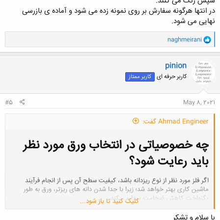
سپس رنگ می کنند.
در انتها هرگونه سفارش بر روی نمونه زده می شود و آماده ی بازرسی
نهایی می شود.
و
naghmeirani
ا
ک
ن
pinion
ش
کاربر حرفه ای
کاربر ممتاز
ه
ا
:
#5
May 8, 2021
Ahmad Engineer گفت:
چه خصوصیاتی در انتخاب ورق مورد نظر
باید رعایت شود؟​
اگر فلز مورد نظر از نوع ریزدانه باشد، کیفیت سطح آن پس از انجام فرآیند
ماشین کاری بهتر خواهد شد؛ زیرا با جدا شدن دانه های ریزتر، ورق به طور
یکنواخت کاهش ضخامت پیدا می کند.
کلیک کنید تا باز شود...
اگر بخواهیم در تولید قطعات فلزی از کیفیت بالاتری بهره مند باشیم باید فلز
با سلام و تشکر