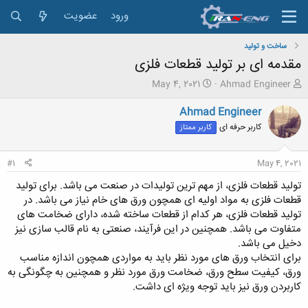
ورود
عضویت
ساخت و تولید
مقدمه ای بر تولید قطعات فلزی
ش
ت
May 4, 2021
Ahmad Engineer
ر
ا
و
ر
Ahmad Engineer
ع
ی
کاربر حرفه ای
کاربر ممتاز
ک
خ
ن
ش
ن
ر
#1
May 4, 2021
د
و
ه
ع
تولید قطعات فلزی، از مهم ترین تولیدات در صنعت می باشد. برای تولید
م
قطعات فلزی به مواد اولیه ای همچون ورق های خام نیاز می باشد. در
و
تولید قطعات فلزی، هر کدام از قطعات ساخته شده، دارای ضخامت های
ض
متفاوت می باشد. همچنین در این فرآیند، صنعتی به نام قالب سازی نیز
و
دخیل می باشد.
ع
برای انتخاب ورق های مورد نظر باید به مواردی همچون اندازه مناسب
ورق، کیفیت سطح ورق، ضخامت ورق مورد نظر و همچنین به چگونگی به
کاربردن ورق نیز باید توجه ویژه ای داشت.