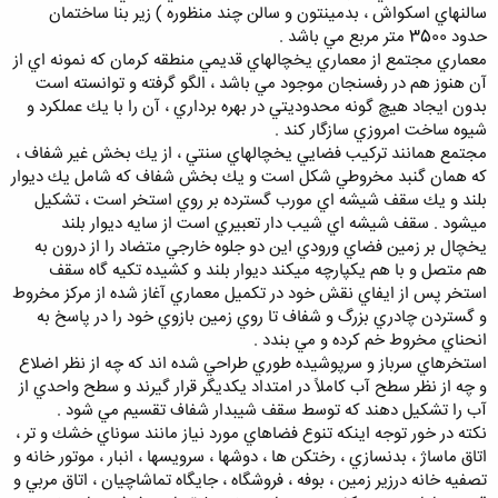
سالنهاي اسكواش ، بدمينتون و سالن چند منظوره ) زير بنا ساختمان
حدود 3500 متر مربع مي باشد .
معماري مجتمع از معماري يخچالهاي قديمي منطقه كرمان كه نمونه اي از
آن هنوز هم در رفسنجان موجود مي باشد ، الگو گرفته و توانسته است
بدون ايجاد هيچ گونه محدوديتي در بهره برداري ، آن را با يك عملكرد و
شيوه ساخت امروزي سازگار كند .
مجتمع همانند تركيب فضايي يخچالهاي سنتي ، از يك بخش غير شفاف ،
كه همان گنبد مخروطي شكل است و يك بخش شفاف كه شامل يك ديوار
بلند و يك سقف شيشه اي مورب گسترده بر روي استخر است ، تشكيل
ميشود . سقف شيشه اي شيب دار تعبيري است از سايه ديوار بلند
يخچال بر زمين فضاي ورودي اين دو جلوه خارجي متضاد را از درون به
هم متصل و با هم يكپارچه ميكند ديوار بلند و كشيده تكيه گاه سقف
استخر پس از ايفاي نقش خود در تكميل معماري آغاز شده از مركز مخروط
و گستردن چادري بزرگ و شفاف تا روي زمين بازوي خود را در پاسخ به
انحناي مخروط خم كرده و مي بندد .
استخرهاي سرباز و سرپوشيده طوري طراحي شده اند كه چه از نظر اضلاع
و چه از نظر سطح آب كاملاً در امتداد يكديگر قرار گيرند و سطح واحدي از
آب را تشكيل دهند كه توسط سقف شيبدار شفاف تقسيم مي شود .
نكته در خور توجه اينكه تنوع فضاهاي مورد نياز مانند سوناي خشك و تر ،
اتاق ماساژ ، بدنسازي ، رختكن ها ، دوشها ، سرويسها ، انبار ، موتور خانه و
تصفيه خانه درزير زمين ، بوفه ، فروشگاه ، جايگاه تماشاچيان ، اتاق مربي و