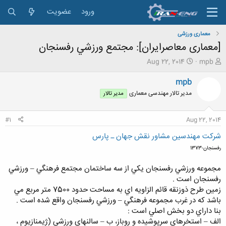
ورود
عضویت
معماری ورزشی
[معماری معاصرایران]: مجتمع ورزشي رفسنجان
ش
ت
Aug 22, 2014
mpb
ر
ا
و
ر
mpb
ع
ی
مدیر تالار مهندسی معماری
مدیر تالار
ک
خ
ن
ش
ن
ر
#1
Aug 22, 2014
د
و
ه
ع
شركت مهندسين مشاور نقش جهان ـ پارس
م
رفسنجان-1373
و
ض
مجموعه ورزشي رفسنجان يكي از سه ساختمان مجتمع فرهنگي – ورزشي
و
رفسنجان است .
ع
زمين طرح ذوزنقه قائم الزاويه اي به مساحت حدود 7500 متر مربع مي
باشد كه در غرب مجموعه فرهنگي – ورزشي رفسنجان واقع شده است .
بنا داراي دو بخش اصلي است :
الف – استخرهاي سرپوشيده و روباز، ب – سالنهاي ورزشي (ژيمنازيوم ،