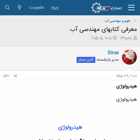
ورود
عضویت
علوم و مهندسی آب
معرفی کتابهای مهندسی آب
ش
ت
Feb 5, 2011
Phyto
ر
ا
و
ر
Sinai
ع
ی
مدیر بازنشسته
کاربر ممتاز
ک
خ
ن
ش
ن
ر
#31
Mar 29, 2011
د
و
ه
ع
هیدرولوژی
م
و
هیدرولوژی
ض
و
ع
هیدرولوژی