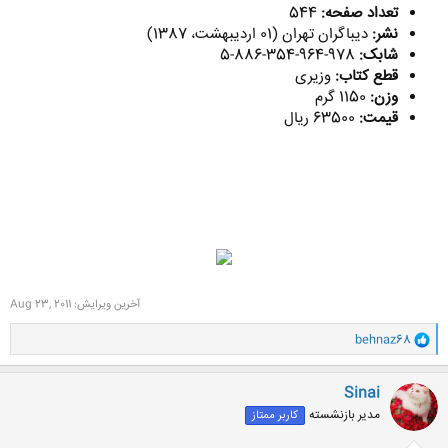
تعداد صفحه:
544
نشر:
دیباگران تهران (01 اردیبهشت، 1387)
شابک:
978-964-354-886-5
قطع کتاب:
وزیری
وزن:
1150 گرم
قیمت:
63500 ریال
آخرین ویرایش:
Aug 23, 2011
و
behnaz68
ا
ک
ن
Sinai
ش
مدیر بازنشسته
کاربر ممتاز
ه
ا