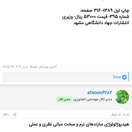
چاپ اول 1389- 316 صفحه،
شماره 395- قیمت 53000 ریال- وزیری
انتشارات جهاد دانشگاهی مشهد
آخرین ویرایش توسط مدیر:
Aug 23, 2011
و
Sinai
ا
ک
ن
afsoon6282
ش
مدیر تالار مهندسی كشاورزی
مدیر تالار
ه
ا
:
#40
Apr 16, 2011
هيدروژئولوژی سازندهای نرم و سخت مبانی نظری و عملی