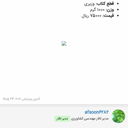
قطع کتاب:
وزیری
وزن:
1000 گرم
قیمت:
75000 ریال
آخرین ویرایش:
Aug 23, 2011
afsoon6282
مدیر تالار مهندسی كشاورزی
مدیر تالار