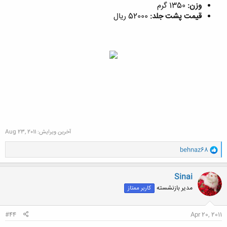
وزن:
1350 گرم
قیمت پشت جلد:
52000 ریال
آخرین ویرایش:
Aug 23, 2011
و
behnaz68
ا
ک
ن
Sinai
ش
مدیر بازنشسته
کاربر ممتاز
ه
ا
:
#44
Apr 20, 2011