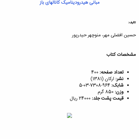
مبانی هیدرودینامیک کانالهای باز
تالیف:
حسین افضلی مهر، منوچهر حیدرپور​
مشخصات کتاب
تعداد صفحه:
400
نشر:
ارکان (1381)
شابک:
964-7308-03-5
وزن:
850 گرم
قیمت پشت جلد:
24000 ریال