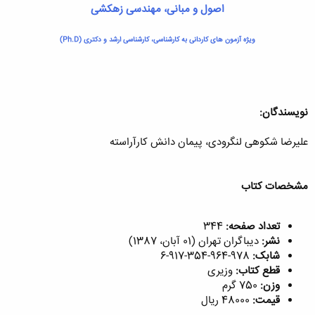
اصول و مبانی، مهندسی زهکشی
ویژه آزمون های کاردانی به کارشناسی، کارشناسی ارشد و دکتری (Ph.D)
نویسندگان:
علیرضا شکوهی لنگرودی، پیمان دانش کارآراسته
مشخصات کتاب
تعداد صفحه:
344
نشر:
دیباگران تهران (01 آبان، 1387)
شابک:
978-964-354-917-6
قطع کتاب:
وزیری
وزن:
750 گرم
قیمت:
48000 ریال