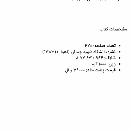
مشخصات کتاب
تعداد صفحه:
470
نشر:
دانشگاه شهید چمران (اهواز) (1383)
شابک:
964-6710-77-8
وزن:
1000 گرم
قیمت پشت جلد:
39000 ریال