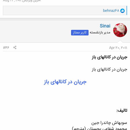
آخرین ویرایش:
Aug 23, 2011
و
behnaz68
ا
ک
ن
Sinai
ش
مدیر بازنشسته
کاربر ممتاز
ه
ا
:
#46
Apr 20, 2011
جریان در کانالهای باز
جریان در کانالهای باز
جریان در کانالهای باز
تالیف:
سوبهاش چاندرا جین
محمود شفاعی بجستان (مترجم)