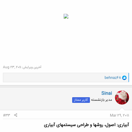
آخرین ویرایش:
Aug 23, 2011
و
behnaz68
ا
ک
ن
Sinai
ش
مدیر بازنشسته
کاربر ممتاز
ه
ا
:
#33
Mar 29, 2011
آبیاری: اصول، روشها و طراحی سیستمهای آبیاری