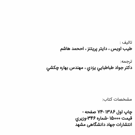
تاليف :
طيب اويس ، دايتر پريتنز ، اححمد هاشم
ترجمه:
دكتر جواد طباطبايي يزدي ، مهندس بهاره چكشي
مشخصات کتاب:
چاپ اول 1386 -74 صفحه -
قيمت 15000 -شماره 346-وزيري
انتشارات جهاد دانشگاهی مشهد