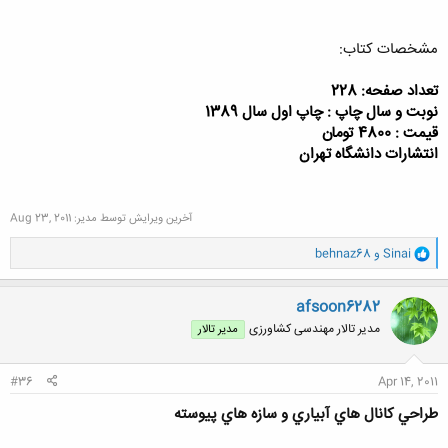
مشخصات کتاب:
تعداد صفحه: 228
نوبت و سال چاپ : چاپ اول سال 1389
قیمت : 4800 تومان
انتشارات دانشگاه تهران
آخرین ویرایش توسط مدیر:
Aug 23, 2011
و
Sinai
و
behnaz68
ا
ک
ن
afsoon6282
ش
مدیر تالار مهندسی كشاورزی
مدیر تالار
ه
ا
:
#36
Apr 14, 2011
طراحي كانال هاي آبياري و سازه هاي پيوسته