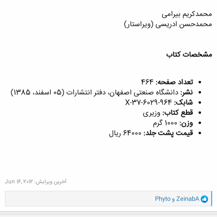
محمدکریم بیرامی
محمدحسن ادریسی (ويراستار)​
مشخصات کتاب
تعداد صفحه:
464
نشر:
دانشگاه صنعتی اصفهان، دفتر انتشارات (05 اسفند، 1385)
شابک:
964-6029-37-X
قطع کتاب:
وزیری
وزن:
1000 گرم
قیمت پشت جلد:
64000 ریال
آخرین ویرایش:
Jun 16, 2012
و
ZeinabA
و
Phyto
ا
ک