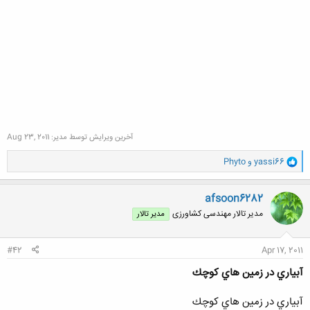
آخرین ویرایش توسط مدیر:
Aug 23, 2011
و
yassi66
و
Phyto
ا
ک
ن
afsoon6282
ش
مدیر تالار مهندسی كشاورزی
مدیر تالار
ه
ا
:
#42
Apr 17, 2011
آبياري در زمين هاي كوچك
آبياري در زمين هاي كوچك