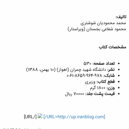
تالیف:
محمد محمودیان شوشتری
محمود شفاعی بجستان (ويراستار)
مشخصات کتاب
تعداد صفحه:
530
نشر:
دانشگاه شهید چمران (اهواز) (10 بهمن، 1388)
شابک:
978-964-8659-61-0
قطع کتاب:
وزیری
وزن:
1800 گرم
قیمت پشت جلد:
70000 ریال
[/URL]
[URL=http://up.iranblog.com/]