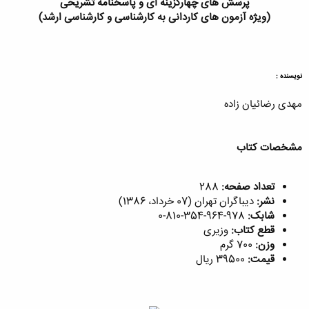
پرسش های چهارگزینه ای و پاسخنامه تشریحی
(ویژه آزمون های کاردانی به کارشناسی و کارشناسی ارشد)
نویسنده :
مهدی رضائیان زاده
مشخصات کتاب
تعداد صفحه:
288
نشر:
دیباگران تهران (07 خرداد، 1386)
شابک:
978-964-354-810-0
قطع کتاب:
وزیری
وزن:
700 گرم
قیمت:
39500 ریال