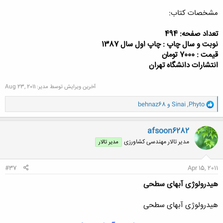
مشخصات کتاب:
تعداد صفحه: 494
نوبت و سال چاپ : چاپ اول سال 1387
قیمت : 7000 تومان
انتشارات دانشگاه تهران
آخرین ویرایش توسط مدیر:
Aug 23, 2011
و
Phyto
,
Sinai
و
behnaz68
ا
ک
ن
afsoon6282
ش
مدیر تالار مهندسی كشاورزی
مدیر تالار
ه
ا
:
#37
Apr 15, 2011
هیدرولوژی آبهای سطحی
هیدرولوژی آبهای سطحی