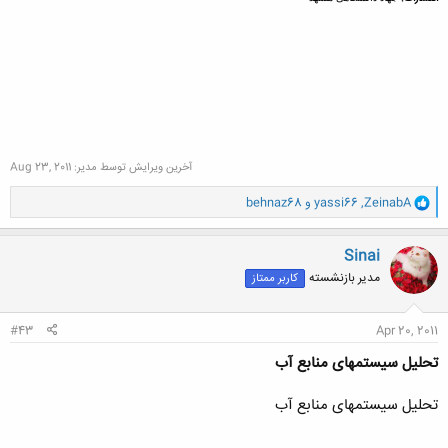
آخرین ویرایش توسط مدیر:
Aug 23, 2011
و
ZeinabA
,
yassi66
و
behnaz68
ا
ک
ن
Sinai
ش
مدیر بازنشسته
کاربر ممتاز
ه
ا
:
#43
Apr 20, 2011
تحلیل سیستمهای منابع آب
تحلیل سیستمهای منابع آب