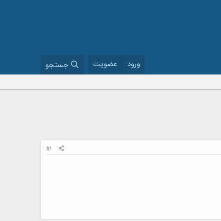
ورود
عضویت
جستجو
#1