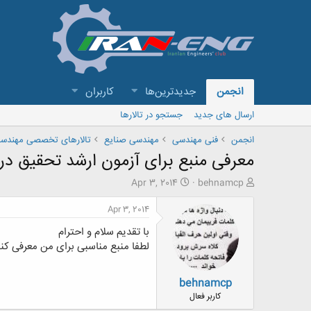
انجمن
جدیدترین‌ها
کاربران
ارسال های جدید
جستجو در تالارها
انجمن
فنی مهندسی
مهندسی صنایع
تالارهای تخصصی مهندسی
معرفی منبع برای آزمون ارشد تحقیق در
ش
ت
Apr 3, 2014
behnamcp
ر
ا
و
ر
Apr 3, 2014
ع
ی
با تقدیم سلام و احترام
ک
خ
ن
ش
لطفا منبع مناسبی برای من معرفی کنی
ن
ر
د
و
behnamcp
ه
ع
م
کاربر فعال
و