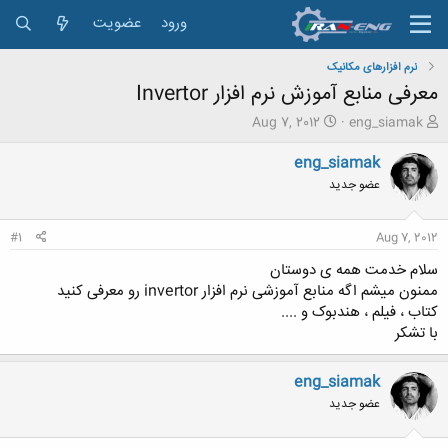
ورود
عضویت
نرم افزارهای مکانیک
معرفی منابع آموزش نرم افزار Invertor
ش
ت
Aug 7, 2012
eng_siamak
ر
ا
و
ر
eng_siamak
ع
ی
عضو جدید
ک
خ
ن
ش
ن
ر
#1
Aug 7, 2012
د
و
ه
ع
سلام خدمت همه ی دوستان
م
ممنون میشم اگه منابع آموزشی نرم افزار invertor رو معرفی کنید
و
کتاب ، فیلم ، هندبوک و ....
ض
با تشکر
و
ع
eng_siamak
عضو جدید