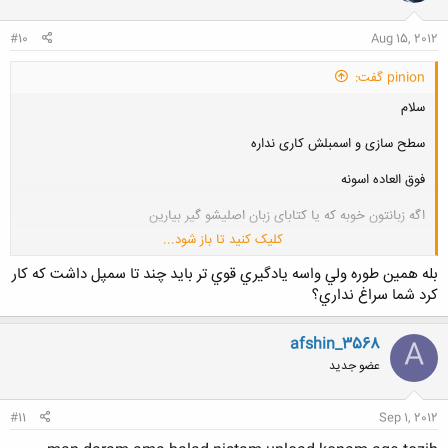
ا
:
#10
Aug 15, 2012
pinion گفت:
سلام
سطح سازی و اسمبلش کاری نداره
فوق العاده اسونه
اگه زبانتون خوبه که یا کتابای زبان اصلیشو گیر بیارین
کلیک کنید تا باز شود...
چنتا کتاب تو بازار هست ولی خیلی خیلی ضعیف هستن
بله همين طوره ولي واسه يادگيري قوي تر بايد چند تا سمپل داشت كه كار
بطور ناشیانه و ناقص هلپ نرم افزار رو ترجمه کردن !!!
كرد شما سراغ نداري؟
afshin_3568
A
عضو جدید
#11
Sep 1, 2012