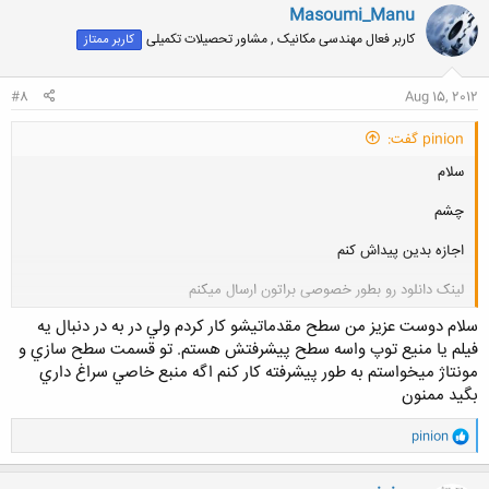
ن
Masoumi_Manu
ش
کاربر فعال مهندسی مکانیک , مشاور تحصیلات تکمیلی
کاربر ممتاز
ه
ا
:
#8
Aug 15, 2012
pinion گفت:
سلام
چشم
اجازه بدین پیداش کنم
لینک دانلود رو بطور خصوصی براتون ارسال میکنم
کلیک کنید تا باز شود...
سلام دوست عزيز من سطح مقدماتيشو كار كردم ولي در به در دنبال يه
فيلم يا منيع توپ واسه سطح پيشرفتش هستم. تو قسمت سطح سازي و
مونتاژ ميخواستم به طور پيشرفته كار كنم اگه منبع خاصي سراغ داري
بگيد ممنون
و
pinion
ا
ک
ن