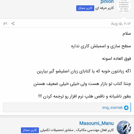
pinion
ش
کاربر حرفه ای
کاربر ممتاز
ه
ا
:
#9
Aug 15, 2012
سلام
سطح سازی و اسمبلش کاری نداره
فوق العاده اسونه
اگه زبانتون خوبه که یا کتابای زبان اصلیشو گیر بیارین
چنتا کتاب تو بازار هست ولی خیلی خیلی ضعیف هستن
بطور ناشیانه و ناقص هلپ نرم افزار رو ترجمه کردن !!!
و
eng_siamak
ا
ک
ن
Masoumi_Manu
ش
کاربر فعال مهندسی مکانیک , مشاور تحصیلات تکمیلی
کاربر ممتاز
ه