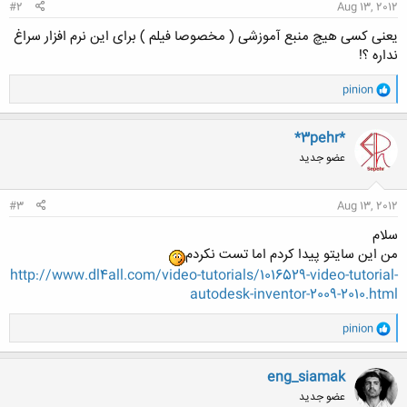
#2
Aug 13, 2012
یعنی کسی هیچ منبع آموزشی ( مخصوصا فیلم ) برای این نرم افزار سراغ
نداره ؟!
و
pinion
ا
ک
ن
*3pehr*
ش
عضو جدید
ه
ا
:
#3
Aug 13, 2012
سلام
من این سایتو پیدا کردم اما تست نکردم
http://www.dl4all.com/video-tutorials/1016529-video-tutorial-
autodesk-inventor-2009-2010.html
و
pinion
ا
ک
ن
eng_siamak
ش
عضو جدید
ه