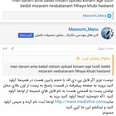
man daram ama balad nistam upload konam age tozih
bedid mizaram nesbatanam filhaye khubi hastand
و
Masoumi_Manu
ا
ک
ن
Masoumi_Manu
ش
کاربر فعال مهندسی مکانیک , مشاور تحصیلات تکمیلی
کاربر ممتاز
ه
ا
:
#12
Sep 1, 2012
afshin_3568 گفت:
man daram ama balad nistam upload konam age tozih bedid
mizaram nesbatanam filhaye khubi hastand
دوست عزيز اگر فايل پي دي اف با حجم پايين هست در همينجا آپلود
كنيد.برويد به صفحه پيشرفته در قسمت پاسخ به پست از اون بالاي محل
نوشتن پست يه قسمتي هست به نام فايل هاي ضميمه از اونجا آپلود
كنيد. اگه نتوستيد اينجا آپلود كنيد بريد به
کلیک کنید تا باز شود...
سايت
http://www.mediafire.com
اونحا ثبت نام كرده و سپس آپلود
كنيد و لينكشو اين جا كپي كنيد
ممنونم