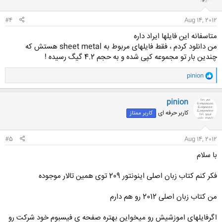
ا
:
#4
Aug 14, 2012
متاسفانه این فایلها ایراد داره
من دانلود کردم ، فقط فایلهای مربوط به sheet metal هستش که
چندین بار تو مجموعه کپی شده و به حجم 4.2 گیگ رسیده !
و
pinion
ا
ک
ن
pinion
ش
کاربر حرفه ای
کاربر ممتاز
ه
ا
:
#5
Aug 14, 2012
با سلام
فکر کنم کتاب زبان اصلی اینونتور 209 توی همین تالار موجوده
من کتاب زبان اصلی 2012 رو هم دارم
اگرفایلهای اموزشیش رو میخواین بهتره صفحه ی فیسبوم خود شرکت رو