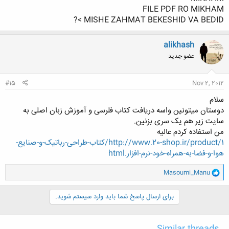
FILE PDF RO MIKHAM
MISHE ZAHMAT BEKESHID VA BEDID >?
alikhash
عضو جدید
#15
Nov 2, 2012
سلام
دوستان میتونین واسه دریافت کتاب فلرسی و آموزش زبان اصلی به
سایت زیر هم یک سری بزنین.
من استفاده کردم عالیه
http://www.20-shop.ir/product/1/کتاب-طراحی-رباتیک-و-صنایع-
هوا-و-فضا-به-همراه-خود-نرم-افزار.html
و
Masoumi_Manu
ا
ک
ن
برای ارسال پاسخ شما باید وارد سیستم شوید.
ش
ه
ا
Similar threads
: