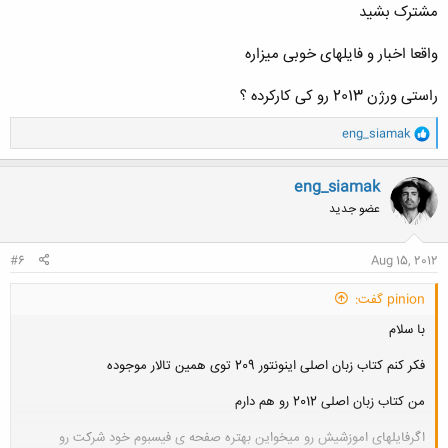
مشترک بشید
واقعا اخبار و فایلهای خوبی میزاره
راستی ورژن 2013 رو کی کارکرده ؟
و
eng_siamak
ا
ک
ن
eng_siamak
ش
عضو جدید
ه
ا
:
#6
Aug 15, 2012
pinion گفت:
با سلام
فکر کنم کتاب زبان اصلی اینونتور 209 توی همین تالار موجوده
من کتاب زبان اصلی 2012 رو هم دارم
اگرفایلهای اموزشیش رو میخواین بهتره صفحه ی فیسبوم خود شرکت رو