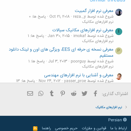
معرفی نرم افزار گمبیت
شروع شده توسط reza._y
Oct 21, 2018
پاسخ ها: 0
نرم افزارهای مکانیک
معرفی نرم افزارهای مکانیک سیالات
I
شروع شده توسط imokaf
Jan 30, 2015
پاسخ ها: 1
نرم افزارهای مکانیک
معرفی نسخه ی حرفه ای EES، ویزگی های اون و لینک دانلود
P
مستقیم
شروع شده توسط poorguy
Jul 3, 2013
پاسخ ها: 1
نرم افزارهای مکانیک
معرفی و آشنایی با نرم افزارهای مهندسی
شروع شده توسط yasser_proe
Nov 24, 2012
پاسخ ها: 13
نرم افزارهای مکانیک
فیسبوک
تویتر
Reddit
Pinterest
Tumblr
ایمیل
WhatsApp
اشتراک گذاری:
معرفی فعالیت های جنبی
M
شروع شده توسط mohammad_444_0o
Mar 24, 2012
پاسخ
ها: 11
نرم افزارهای مکانیک
نرم افزارهای مکانیک
Persian
ارتباط با ما
قوانین و مقرّرات
حریم خصوصی
راهنما
R