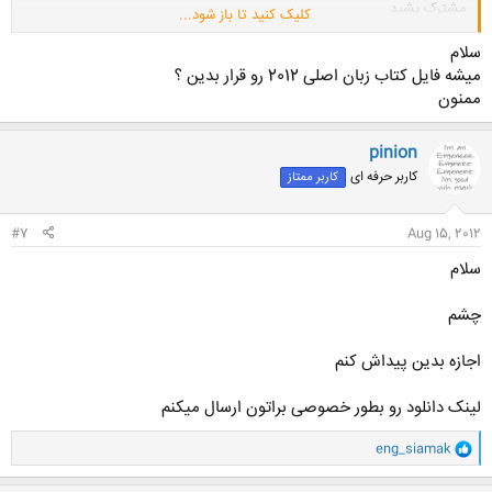
مشترک بشید
کلیک کنید تا باز شود...
واقعا اخبار و فایلهای خوبی میزاره
سلام
میشه فایل کتاب زبان اصلی 2012 رو قرار بدین ؟
راستی ورژن 2013 رو کی کارکرده ؟
ممنون
pinion
کاربر حرفه ای
کاربر ممتاز
#7
Aug 15, 2012
سلام
چشم
اجازه بدین پیداش کنم
لینک دانلود رو بطور خصوصی براتون ارسال میکنم
و
eng_siamak
ا
ک