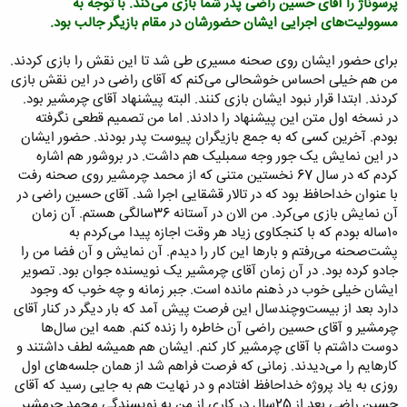
پرسوناژ را آقای حسین راضی پدر شما بازی می‌کند. با توجه به
مسوولیت‌های اجرایی ایشان حضورشان در مقام بازیگر جالب بود.
برای حضور ایشان روی صحنه مسیری طی شد تا این نقش را بازی کردند.
من هم خیلی احساس خوشحالی می‌کنم که آقای راضی در این نقش بازی
کردند. ابتدا قرار نبود ایشان بازی کنند. البته پیشنهاد آقای چرمشیر بود.
در نسخه اول متن این پیشنهاد را دادند. اما من تصمیم قطعی نگرفته
بودم. آخرین کسی که به جمع بازیگران پیوست پدر بودند. حضور ایشان
در این نمایش یک جور وجه سمبلیک هم داشت. در بروشور هم اشاره
کردم که در سال 67 نخستین متنی که از محمد چرمشیر روی صحنه رفت
با عنوان خداحافظ بود که در تالار قشقایی اجرا شد. آقای حسین راضی در
آن نمایش بازی می‌کرد. من الان در آستانه 36سالگی هستم. آن زمان
10ساله بودم که با کنجکاوی زیاد هر وقت اجازه پیدا می‌کردم به
پشت‌صحنه می‌رفتم و بارها این کار را دیدم. آن نمایش و آن فضا من را
جادو کرده بود. در آن زمان آقای چرمشیر یک نویسنده جوان بود. تصویر
ایشان خیلی خوب در ذهنم مانده است. جبر زمانه و چه خوب که وجود
دارد بعد از بیست‌وچندسال این فرصت پیش آمد که بار دیگر در کنار آقای
چرمشیر و آقای حسین راضی آن خاطره را زنده کنم. همه این‌ سال‌ها
دوست داشتم با آقای چرمشیر کار کنم. ایشان هم همیشه لطف داشتند و
کارهایم را می‌دیدند. زمانی که فرصت فراهم شد از همان جلسه‌های اول
روزی به یاد پروژه خداحافظ افتادم و در نهایت هم به جایی رسید که آقای
حسین راضی بعد از 25سال در کاری از من به نویسندگی محمد چرمشیر