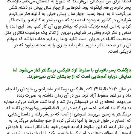
لحظه برای من سیگنالی می‌فرستد که شروع به کشفش می‌کنم. بازگشت
پسر نافرمان هم اینگونه بود. فکرهایی از چهار سال پیش در ذهنم شکل
می‌گرفت تا به اینجا رسید. چهار سال پیش خیلی به گالیله فکر می‌کردم.
شرایطی در کشور به وجود آمده بود که من بیشتر به گالیله و برشت فکر
کردم. به این ایده نزدیک شدم که بیشتر روی آن کار کنم. بعدا این ایده را
نقض و فکر کردم وقتی در شرایطی بیرون از تئاتر یک موقعیت تئاتری مثل
موقعیت گالیله در جریان است شاید چندان برایم جذاب نباشد که بتوانم
آن را در صحنه تئاتر بیاورم. تئاتر باید چیزی را به صحنه بیاورد که در
تاریکی است.
بازگشت پسر نافرمان با سقوط آزاد فلیکس بومگانتر آغاز می‌شود. اما
نمایش درباره آدم‌هایی است که از جایشان تکان نمی‌خورند.
در سال 2012 دقیقا 14 اکتبر فلیکس بومگانتر ماجراجویی خودش را انجام
داد و در فضا سقوط آزاد کرد. من در آن زمان داشتم به صورت زنده
می‌دیدم. لحظه‌ای که در کپسولش باز شد و او داشت حرکت می‌کرد دوباره
به یاد گالیله افتادم. احساس کردم در این 9دقیقه‌وسی‌وخورده‌ای ثانیه که
بومگانتر به زمین می‌رسد انبوهی از آنچه که بر بشر رفته و داستان‌هایی
که انسان در طول قرن‌ها با آنها زندگی کرده از جلو چشمانم می‌گذرد. به
این فکر کردم که این سقوط آزاد به خودی خود یک تئاتر است. با خودش
انبوهی از موقعیت‌های دراماتیک را خلق می‌کند. اما برای تبدیل‌شدن به