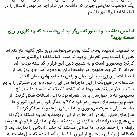
یک موقعیت نمایشی چیزی کم داشت. من قرار اجرا در بهمن امسال را در
تماشاخانه ایرانشهر داشتم.
اما متن نداشتید و اینطور که می‌گویید نمی‌دانستید که چه کاری را روی
صحنه ببرید؟
به قطعیت نرسیده بودم. گفته بودم می‌خواهم روی متن گالیله کار کنم اما
هنوز بازگشت پسر نافرمان وجود نداشت. تماشاخانه ایرانشهر سالن
کارگردان‌محوری است و به همین دلیل این قرار را گذاشته بودیم. اما
خرداد 92 شرایط جدیدی در جامعه ایران به وجود آمد. چهارروز بعد از
انتخابات، پیروزی تیم‌ملی ایران و رفتن به جام‌جهانی اتفاق افتاد.
متاسفانه در هیچ‌یک از این ماجراها من ایران نبودم و این حسرتی را برایم
داشت. فکر می‌کنم همان‌جا بدنه شاخه ژنتیک نمایشم پیدا شد. نخ
تسبیحی که در چهارسال با من همراه بود با این اتفاقات شکل گرفت. از
خودم پرسیدم برای نبودن در خرداد 92 و زندگی‌کردن در این شور و حال
جامعه ایران حسرت می‌خوری و به انبوهی از هموطنانم فکر کردم که
سال‌های خیلی زیادی را در خارج از ایران بودند و نمی‌توانستند بازگردند.
من هیچ‌وقت رابطه‌ام به گونه‌ای نبوده که نتوانم به ایران بازگردم. همیشه
رابطه‌ام را حفظ کردم. اما کسانی هستند که چنین امکانی را ندارند. بعد از
14،15سال زندگی در خارج از ایران با کسانی آشنا شدم که سال‌هاست به