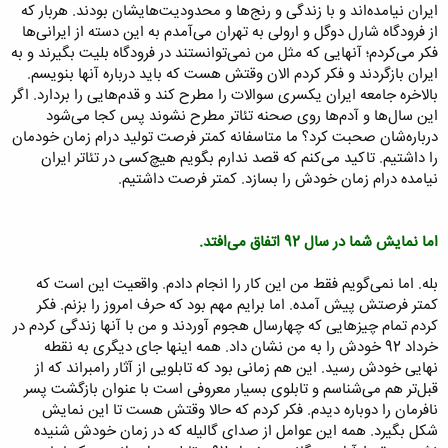
ایران نیامده‌اند و با زندگی و رنج‌ها و محدودیت‌هایشان بودند. هربار که
از فرودگاه شارل دوگل و ارولی به تهران می‌آمدم به این دسته از ایرانی‌ها
فکر می‌کردم؛ آنهایی که مثل من نمی‌توانستند در فرودگاه بلیت بگیرند و به
ایران بازگردند و فکر کردم الان وقتش هست که باید درباره آنها بنویسم.
بالاخره جامعه ایران یکسری سوالات را مطرح کند و قدم‌هایی را بردارد. اگر
این سال‌ها و آدم‌ها روی صحنه تئاتر مطرح نشوند پس کجا می‌شود
درباره‌شان صحبت کرد؟ ما متاسفانه کمتر فرصت تولید درام زمان خودمان
را داشتیم. تاکید می‌کنم که قصد ندارم بگویم هیچ‌کسی در تئاتر ایران
نیامده درام زمان خودش را بسازد. کمتر فرصت داشتیم.
اما نمایش شما در سال 92 اتفاق می‌افتد.
بله. اما نمی‌گویم فقط من این کار را انجام دادم. واقعیت این است که
کمتر فرصتش پیش آمده. اما برایم مهم بود که حرف امروز را بزنم. فکر
کردم تمام چیزهایی که چهارسال هجوم آوردند و من با آنها زندگی کردم در
خرداد 92 خودش را به من نشان داد. همه اینها جای دیگری به نقطه
نهایی خودش رسید. این هم زمانی بود که تابلویی از آثار رامبراند که از
قبل‌تر هم می‌شناسم و تابلوی بسیار معروفی است با عنوان بازگشت پسر
نافرمان را دوباره دیدم. فکر کردم که حالا وقتش هست تا این نمایش
شکل بگیرد. همه این عوامل از صدای گالیله که در زمان خودش شنیده