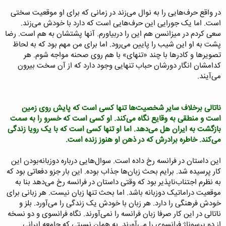
در واقع حرف‌هایی را به نوال می‌زند در زمانی که برای او موقعیت سختی
است. اما یک جورایی این حرف‌هایی است که دارد با خودش می‌زند.
سعی کردم در میزانسن هم این را دربیاورم. آنها پشتشان به هم است. رضا
پشت به او این شیب را پایین می‌رود. اما برای من مهم بود که به لحاظ
تصویرها و کادرها با چند «تنهای» با هم روی صحنه مواجه شوم. هر
کدامشان انگار دورشان حباب تنهایی وجود دارد که از آن سخت بیرون
می‌آیند.
ناتالی برخلاف سایر شخصیت‌ها تنها کسی است که پایش روی زمین
است و منطقی به وقایع نگاه می‌کند. او کسی است که خسرو را به سمت
بازگشت به ایران هل می‌دهد. اما او تنها کسی است که با یک رویا زندگی
می‌کند. خاطره برادرش که در ذهن او هنوز زنده است.
این داستان در فرانسه رخ داده است. سوال‌هایی درباره دوزبانه‌بودن این
کار پرسیده شد. برایم بحث زبان‌ها جذاب بوده. این بار جزو دفعاتی بود که
به نظرم اجتناب‌ناپذیر بود که وقتی داستان در فرانسه رخ می‌دهد بنا به
موقعیت دراماتیک دوزبانه باشد. اما بحث تنها زبان نیست. هر زبانی برای
خودش فرهنگی را دارد. هر زبان با خودش یک زندگی را می‌آورد. بلز و
ناتالی در این کار صرفا زبان فرانسه را نمی‌آورند. نگاه فرانسوی و دو نسخه
از دو پرسوناژ فرانسوی را می‌آورند. به همان نسبتی که جامعه ایرانی