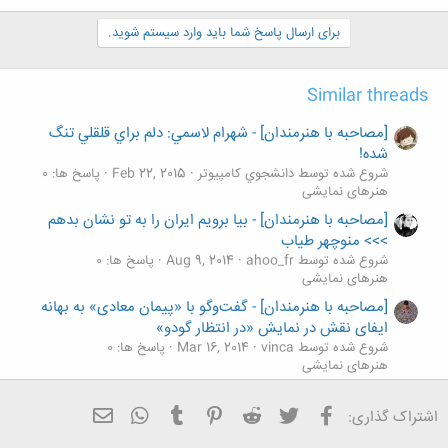
برای ارسال پاسخ شما باید وارد سیستم شوید.
Similar threads
[مصاحبه با هنرمندان] - شهرام لاسمي: دلم براي قلقلي تنگ
شده!
شروع شده توسط دانشجوي كامپيوتر
Feb 22, 2015
پاسخ ها: 0
هنرهای نمایشی
[مصاحبه با هنرمندان] - بیا برویم ایران را به تو نشان بدهم
>>> منوچهر طیاب
شروع شده توسط ahoo_fr
Aug 9, 2014
پاسخ ها: 0
هنرهای نمایشی
[مصاحبه با هنرمندان] - گفت‌وگو با «پيمان معادی» به بهانه
ايفای نقش در نمايش «در انتظار گودو»
شروع شده توسط vinca
Mar 16, 2014
پاسخ ها: 0
هنرهای نمایشی
[مصاحبه با هنرمندان] - گفت‌و‌گو با غزل شاکری، بهروز
فیسبوک
تویتر
Reddit
Pinterest
Tumblr
ایمیل
WhatsApp
صفاریان و اشکان خطیبی درباره «در روزهای آخر اسفند»
اشتراک گذاری:
شروع شده توسط vinca
Mar 5, 2014
پاسخ ها: 1