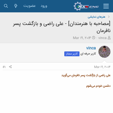
ورود
عضویت
هنرهای نمایشی
[مصاحبه با هنرمندان] - علی راضی و بازگشت پسر
نافرمان
ش
ت
Mar 19, 2014
vinca
ر
ا
و
ر
vinca
ع
ی
کاربر حرفه ای
کاربر ممتاز
ک
خ
ن
ش
ن
ر
#1
Mar 19, 2014
د
و
ه
ع
علی راضی از بازگشت پسر نافرمان می‌گوید
م
و
دشمن خودم می‌شوم
ض
و
ع