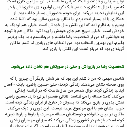
نوال شریفی و بلز عضو ثابت کمپانی ما هستند. این سومین کاری است
که من با نوال همکاری داشتم. بابک کریمی اولین بازی تئاتری‌اش را در
این نمایش تجربه می‌کند. برای خودم حضورش بسیار جذاب بود. از
همکاری با او بسیار لذت بردم. با ناتالی چندین سالی بود که آشنا شده
بودیم و به نظرم آمد که این نقش مال خودش است. خیلی هم نزدیک به
خودش است. خیلی سریع هم جای خودش را پیدا کرد. ماکان هم با توجه
به خوانشی که من از شخصیت رضا داشتم و می‌دانستم باید یک پرفرمر
بگیرم، این بهترین انتخاب بود. من انتخاب‌های زیادی نداشتم. ماکان
گزینه‌ای بود که می‌توانست این نقش را بازی کند.
شخصیت رضا در بازی‌اش و حتی در صورتش هم نشان داده می‌شود.
شانس مهمی که من داشتم این بود که هر شش بازیگر آن چیزی را که
روی صحنه نشان می‌دهند زندگی کردند؛ حتی حسین راضی. بابک 40سال
ایتالیا زندگی کرده. نوال همسر من سال‌هاست که در فرانسه زندگی‌
می‌کند. کاملا مساله را می‌شناسد. ناتالی همسر ایرانی دارد. حسین راضی
نقش پدری را بازی می‌کند که پسرش در خارج از ایران زندگی کرده است.
خوب ایشان هم با این موضوع غریبه نیست. این دوری را درک می‌کند.
ماکان در میان خانواده و دوستانش مساله مهاجرت را بارها و بارها تجربه
کرده است. بلز هم در کشوری زندگی می‌کند که میزبان مهاجران زیادی
است. برای همه اینها این موضوع قابل لمس است. اگر برای عده‌ای از