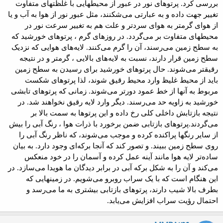
بررسی کرد. پرتوهای نور در عبور از محیطهایی با غلظتهای متفاوت
تغییر جهت داده و به عبارتی می‌شکنند، مثل عبور نور از هوا به آب و یا
از هوای گرمتر به هوای سردتر و علت هم به تغییر سرعت نور در
محیطهای متفاوت بر می‌گردد.
در روزهای گرم ، پرتوهای
خورشید
که
به سطح
زمین
می‌رسند، آن را گرم می‌کنند. لایه‌های هوایی که نزدیک
سطح زمین قرار دارند، نسبت به لایه‌های بالایی ، گرمتر و در نتیجه
رقیقتر می‌شوند. حال پرتوهای خورشید برای رسیدن به سطح زمین
باید از محیط غلیظ وارد محیط رقیق شوند، لذا
پرتوهای شکست
مربوط به آنها از خط عمود دورتر می‌شوند. زمانی که پرتوهای تابشی
خورشید به
زاویه حد
می‌رسند. دیگر وارد لایه رقیق نخواهند شد. در
نتیجه
بازتابش داخلی کلی
رخ داده و این پرتوها به سمت بالا بر
می‌گردند.
پرتوهای بازتابی ضمن برخورد با ذرات هوا ، رنگ آبی را بیش
از سایر رنگها پراکنده کرده و موجب می‌شوند، که ناظر رنگ آبی را
روی سطح زمین ببیند. و تصور کند که آنجا برکه‌ای وجود دارد. به بیان
ساده‌تر لایه هوا مانند
آینه
عمل کرده و آسمان را در خود منعکس
می‌کند و آن را به شکل برکه آبی در برابر دیدگان ما هویدا می‌سازد. در
این هنگام است که با یک سراب روبرو می‌شویم. در زمینهایی که
بطرف بالا شیب دارند، پرتوهای بازتابی بیشتری به ما می‌رسد و
احتمال رؤیت سراب افزایش می‌یابد.