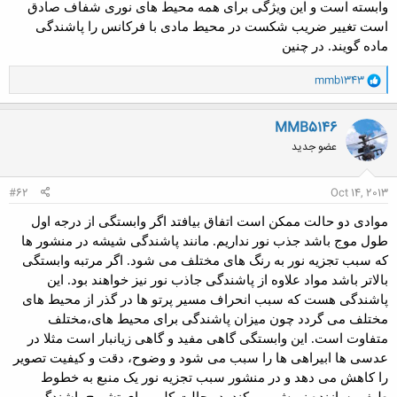
وابسته است و این ویژگی برای همه محیط های نوری شفاف صادق
است تغییر ضریب شکست در محیط مادی با فرکانس را پاشندگی
ماده
گویند. در چنین
و
mmb1343
ا
ک
ن
MMB5146
ش
عضو جدید
ه
ا
:
#62
Oct 14, 2013
موادی دو حالت ممکن است اتفاق بیافتد اگر وابستگی از درجه اول
طول موج باشد جذب نور نداریم. مانند پاشندگی شیشه در منشور ها
که سبب تجزیه نور به
رنگ
های مختلف می شود. اگر مرتبه وابستگی
بالاتر باشد مواد علاوه از پاشندگی جاذب نور نیز خواهند بود. این
پاشندگی هست که سبب
انحراف مسیر پرتو ها
در گذر از محیط های
مختلف می گردد چون میزان پاشندگی برای محیط های،مختلف
متفاوت است.
این وابستگی گاهی مفید و گاهی زیانبار است مثلا در
عدسی ها ابیراهی ها را سبب می شود و وضوح، دقت و کیفیت تصویر
را کاهش می دهد و در منشور سبب تجزیه نور یک منبع به خطوط