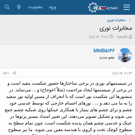
ورود
عضویت
مخابرات نوری
مخابرات نوری
ش
ت
Jul 17, 2010
nazliii
ر
ا
و
ر
MMB5146
ع
ی
عضو جدید
ک
خ
ن
ش
ن
ر
#61
Oct 14, 2013
د
و
ه
ع
در سیستمهای نوری در برخی ساختارها حضور شکست مفید است و
م
در برخی از سیستمها ایجاد مزاحمت (مثلاً اعوجاج) و ... می‌نماید. در
و
ض
منشورها
این شکست نور است که با انحراف از مسیر اولیه نور سفید
و
را به ما می دهد و ... . نورهای اجسام خارجی که توسط عدسی خود
ع
چشم و برای چشم های بیمار با همکاری
عینکها
روی شبکیه چشم جمع
می شوند و تشکیل تصویر می‌دهند. این تغییر امتداد مسیر پرتوها در
عینک و عدسی چشم همان پدیده شکست است. چون تمام سطح به
سطوح کوچک تخت و کروی با هندسه معین می شوند. ما نیز سطوح