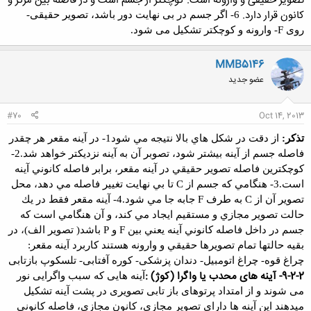
تصویر حقیقی و وارونه است. کوچکتر از جسم است و در فاصله بین مرکز و
کانون قرار دارد.
6- اگر جسم در بی نهایت دور باشد، تصویر حقیقی
-
روی
F-
وارونه و کوچکتر تشکیل می شود.
MMB5146
عضو جدید
#70
Oct 14, 2013
تذكر:
از دقت در شكل هاي بالا نتيجه مي شود
1- در آينه مقعر هر چقدر
فاصله جسم از آينه بيشتر شود، تصوبر آن به آينه نزديكتر خواهد شد.
2-
كوچكترين فاصله تصوير حقيقي در آينه مقعر، برابر فاصله كانوني آينه
است.
3- هنگامي كه جسم از
C
تا بي نهايت تغيير فاصله مي دهد، محل
تصوير آن از
C
به طرف
F
جابه جا مي شود.
4- آينه مقعر فقط در يك
حالت تصوير مجازي و مستقيم ايجاد مي كند، و آن هنگامي است كه
جسم در داخل فاصله كانوني آينه يعني بين
F
و
P
باشد( تصوير الف)، در
بقيه حالتها تمام تصويرها حقيقي و وارونه هستند
کاربرد آینه مقعر:
چراغ قوه- چراغ اتومبیل- دندان
پزشکی- کوره آفتابی- تلسکوپ بازتابی
2-2-9- آینه های محدب یا واگرا (کوژ) :
آینه هایی که سبب واگرایی نور
می شوند و از امتداد پرتوهای باز تابی تصویری در پشت آینه تشکیل
می­دهند این آینه ها دارای تصویر مجازی، کانون مجازی، فاصله کانونی