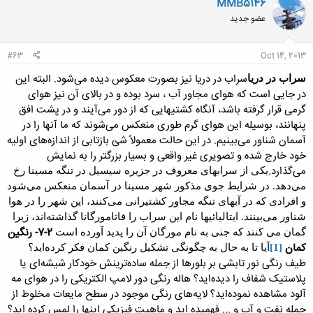
MMB5146
عضو جدید
#63
Oct 14, 2013
سراب در دریا نیز بصورت معکوس دیده می‌شود. البته این
سراب در دریا
در جایی است که هوای مجاور آب ، سرد بوده و در بالای آن نیز هوای
گرمی قرار گرفته باشد، آنگاه کشتیهایی که از دور می‌آیند و در پشت افق
پنهانند، بوسیله این هوای گرم طوری منعکس می‌شوند که ما آنها را در
آسمان شناور می‌بینیم. در این حالت معمولاً شئ بازتابی از اندازه‌های اولیه
خود خارج شده و تصویری غیر واقعی و بسیار بزرگتر را به نمایش
می‌گذارد.
یکی از سرابهای معروف در جزیره سیسیل در تنگه مسینا رخ
می‌دهد. در شرایط جوی مذکور شهر مسینا در آسمان منعکس می‌شود
و افرادی که در آبهای تنگه مجاور کشتیرانی می‌کنند، این شهر را در هوا
شناور می‌بینند. ایتالیائی­ها نام این سراب را فاتامورگانا گذاشته‌اند، زیرا
2-7- رنگین
گمان می کنند که جنی به نام مورگان آن را پدید آورده است
کمان
[1]
آیا تا به حال به چگونگی تشکیل
رنگین کمان
فکر کرده‌اید؟
طیف رنگی نور تابشی بر بلورها از جمله ساده‌ترینش خودکار شیشه‌ای یا
پلاستیک شفاف را دیده‌اید؟
هاله رنگی دور لامپ الکتریکی را در هوای مه
آلود مشاهده نموده‌اید؟
لایه‌های رنگی موجود در سطح مایعات مخلوط از
جمله نفت و آب و ... فهمیده اید و ماهیت فیزیکی اینها را لمس کرده اید؟