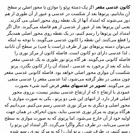
اگر یک دسته پرتو را موازی با محور اصلی بر سطح
کانون عدسی مقعر
آن
بتابانیم، پرتوها بعد از شکست در عدسی و عبور از آن طوری از هم
دور می‌شوند که
امتداد آنها از یک نقطه روی محور اصلی می گذرند.
یعنی این پرتوها بعد از عبور از عدسی
از هم فاصله می‌گیرند. حال اگر
امتداد این پرتوها را رسم کنیم، در یک نقطه روی محور اصلی همدیگر
را قطع می‌کنند. این نقطه را
کانون عدسی
می‌گویند. با توجه به اینکه
می‌توان دسته پرتوهای نور از طرف (راست یا چپ) بر سطح آن تابانید
، لذا عدسی دارای
دو کانون است. فاصله کانون از مرکز نوری را
فاصله کانونی می‌گویند. هر گاه پرتو نور
طوری به یک عدسی مقعر
بتابد که بعد از برخورد به عدسی ، امتداد آن را از کانون
بگذرد، پرتو
شکست آن موازی محور اصلی خواهد بود. فاصله کانونی عدسی مقعر
چون منفی
در نظر گرفته می‌شود، لذا عدسی مقعر را
عدسی منفی
نیز می‌گویند
.
تصویر در عدسیهای مقعر
فرض کنید شیء بصورت
عمودی با ارتفاع
y
که از ارتفاع
عدسی بیشتر نیست، برروی محور
اصلی قرار دارد. از انتهای این شی دو پرتو ، یکی به
صورت موازی با
محور اصلی و دیگری به مرکز نوری عدسی رسم می‌کنیم. می‌دانیم که
هرگاه
پرتوی به مرکز نوری عدسی بتابد، بدون انحراف در همان جهت
اولیه خود از آن خارج
می‌شود. اما پرتوی که به صورت موازی به سطح
عدسی می‌تابد، در طرف دیگر واگرا
می‌گردد. اگر امتداد این پرتو را
رسم کنیم، در طرف شی ، پرتو اول را که به مرکز
نوری رسم شده