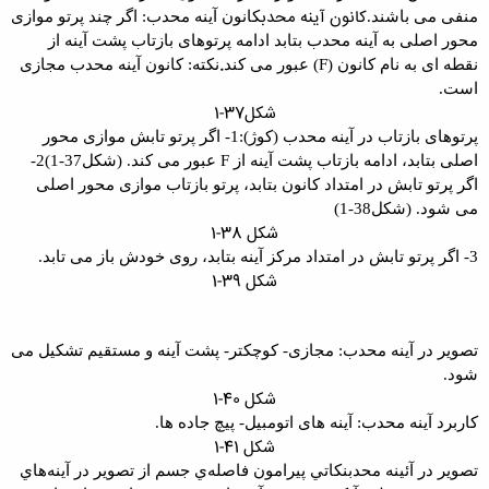
کانون آینه محدب
منفی می باشند
.
کانون آینه محدب: اگر چند پرتو موازی
محور اصلی به
آینه محدب بتابد ادامه پرتوهای بازتاب پشت آینه از
.
نقطه ای به نام کانون
(F)
عبور
می کند
نکته: کانون آینه محدب مجازی
است
.
شکل37-1
پرتوهای بازتاب در آینه محدب (کوژ)
:
1- اگر پرتو تابش موازی محور
اصلی بتابد، ادامه
بازتاب پشت آینه از
F
عبور می کند
.
(شکل37-1)
2-
اگر پرتو تابش در امتداد کانون بتابد، پرتو
بازتاب موازی محور اصلی
می شود. (شکل38-1)
شکل 38-1
3- اگر پرتو تابش در امتداد مرکز آینه بتابد، روی
خودش باز می تابد
.
شکل 39-1
تصویر در آینه محدب: مجازی- کوچکتر- پشت آینه و
مستقیم تشکیل می
شود.
شکل 40-1
كاربرد آینه محدب: آینه های اتومبیل- پیچ جاده
ها
.
شکل 41-1
تصوير در آئينه
محدب
نكاتي پيرامون فاصله‌ي جسم از تصوير در آينه‌هاي