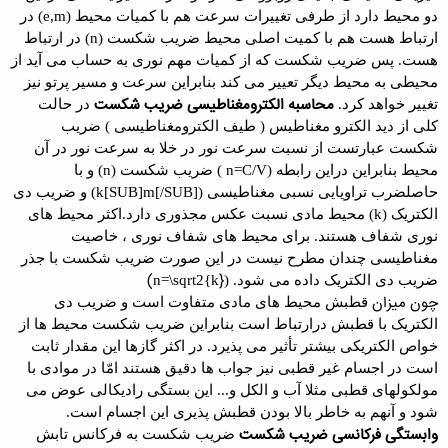
دو محیط دارد از طرفی تغییرات سرعت هم با کمیات محیط (
e,m
) در
ارتباط هست هم با کمیت اصلی محیط ضریب شکست (
n
) در ارتباط
هست. پس ضریب شکست که از کمیات مهم
نور
ی به حساب می آید از
محیطی به محیط دیگر تعییر می کند بنابراین سرعت و مسیر پرتو نیز
محاسبه الکترومغناطیسی ضریب شکست
تغییر خواهد کرد.
در حالت
کلی از دید الکترو مغناطیس (
طیف الکترومغناطیسی
) ضریب
شکست عبارتست از نسبت
سرعت نور
در خلا به سرعت نور در آن
محیط بنابراین دراین رابطه (
n=C/V
) ضریب شکست (
n
) و با
حاصلضرب تراویایی نسبی مغناطیسی (
k[SUB]m[/SUB]
) و ضریب دی
الکتریک (
k
) محیط مادی نسبت عکس مجذوری دارد.
اکثر محیط های
نوری شفاف هستند. برای محیط های شفاف نوری ، خاصیت
مغناطیسی چندان مطرح نیست در این صورت ضریب شکست با جذر
})
ضریب دی الکتریک داده می شود. (
k
{
2
n=\sqrt
چون میزان
قطبش
محیط های مادی متفاوت است و ضریب دی
الکتریک با قطبش درارتباط است بنابراین ضریب شکست محیط ها از
خواص الکتریکی بیشتر تأثیر می پذیرد. در اکثر
گاز
ها این مقدار ثابت
است در اجسام غیر قطبی نیز جواب ها دقیق هستند امّا در موادی با
مولکولهای قطبی مثلا
آب
و
الکل
و... این بستگی رادیکالی عوض می
شود و آنهم به خاطر بالا بودن قطبش پذیری این اجسام است.
وابستگی فرکانسی ضریب شکست
ضریب شکست به فرکانس تابش