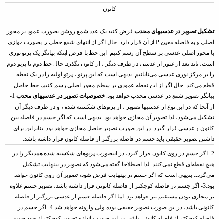
کانون
تشکیل تصویر در عدسیهای محدب
فرض کنید یک عدد شمع روشن بصورت عمود بر محور
اصلی و به فاصله معین
P
از آن قرار دارد. حال اگر از انتهای شمع خطی را بصورت موازی
با محور اصلی عدسی بر سطح آن رسم کنیم، این خط با فرض اینکه بیانگر یک پرتو نوری
است، باید بعد از عبور از عدسی در طرف دیگر ، از کانون بگذرد. حال خط دوم یا پرتو
دوم
را بر مرکز نوری عدسی می‌تابانیم. بدیهی است که این پرتو ، پرتو اولیه را در یک
نقطه
قطع می‌کند. حال اگر از این نقطه عمودی بر سطح محور اصلی رسم کنیم، خط حاصل
بیانگر تصویر شمع در عدسی محدب خواهد بود
.
خصوصیات تصویر در عدسیهای محدب
1-
از آنجا که در این نوع از عدسیها تصویر ، از پرتوهای شکسته شده ، و در طرف دیگر آن
تشکیل می‌شود، لذا تصویر آن مجازی خواهد بود. بدیهی است که اگر جسم در فاصله بین
کانون و عدسی قرار گیرد، در این صورت تصویر حاصل مجازی خواهد بود. بنابراین برای
داشتن تصویر حقیقی باید جسم در فاصله بزرگتر از فاصله کانون قرار داشته
باشد
.
2- اگر جسم در روی کانون قرار گیرد، در اینصورت پرتوهای شکسته شده همدیگر را در
هیچ نقطه‌ای قطع نمی‌کنند. لذا اصطلاحا گفته می‌شود که تصویر در بینهایت تشکیل
می‌گردد. بدیهی است که اگر جسم در بینهایت فرض شود، تصویر آن روی کانون خواهد
بود
.
3- اگر جسم در فاصله کوچکتر از فاصله کانونی قرار داشته باشد، تصویر جسم علاوه
بر
مجازی بودن مستقیم نیز خواهد بود. اما اگر فاصله جسم از عدسی بزرگتر از فاصله
کانونی باشد، در این صورت تصویر حقیقی بوده ولی وارونه خواهد شد
.
4- اگر جسم در
فاصله کوچکتر از فاصله کانونی باشد، در این صورت اندازه تصویر
کوچکتر از خود جسم