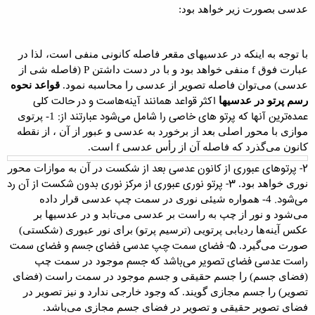
عدسی
بصورت زیر خواهد
بود
:
با توجه
به اینکه در عدسیهای مقعر فاصله کانونی منفی است، لذا در
عبارت فوق
f
منفی خواهد
بود و با در دست داشتن
P
(فاصله شی از
عدسی) می‌توان فاصله تصویر از عدسی را محاسبه
نمود
.
قواعد نحوه
اکثر قواعد همانند آینه‌هاست و در حالت کلی
رسم پرتو در عدسیها
عمده‌ترین آنها که پرتو های خاصی را شامل می‌شود عبارتند از:
1- پرتوی
موازی با محور اصلی بعد از برخورد به عدسی و عبور از آن ، از نقطه
کانون می‌گذرد که فاصله آن از رأس عدسی
f
است
.
2- پرتوهای عبوری از کانون عدسی بعد از
شکست
در آن به موازات محور
3- پرتو نوری عبوری از مرکز نوری بدون شکست از آن رد
نوری خواهد بود
.
می‌شود.
4- همواره شیئی نوری در سمت چپ عدسی قرار داده
می‌شود و نور از چپ به راست بر عدسی
می‌تابد و در عدسیها بر
عکس آینه‌ها ردیابی پرتویی (
ترسیم
پرتو
) برای نور عبوری (شکستی)
5- فضای سمت چپ عدسی فضای جسم و فضای سمت
صورت می‌گیرد
.
راست عدسی فضای تصویر می‌باشد که جسم
موجود در سمت چپ
(فضای جسم) را جسم حقیقی و جسم موجود در سمت راست (فضای
تصویر) را جسم مجازی گویند. که وجود خارجی ندارد و نیز تصویر در
فضای تصویر حقیقی و تصویر در
فضای جسم مجازی می‌باشد.