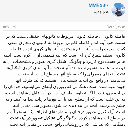
MMB5146
عضو جدید
#67
Oct 14, 2013
فاصله کانونی : فاصله کانونی مربوط به کانونهای حقیقی مثبت که در
سمت چپ آینه اند و فاصله کانونی مربوط به کانونهای مجازی منفی
که در سمت راست آینه واقع هستنددر آینه های کروی اندازه فاصله
کانونی نصف شعاع کره ای است که آینه قسمتی از آن کره است.
آئینه
ها بر حسب نوع کاربرد و چگونگی شکل گیری تصویر و مشخصات آن به
دو دسته عمده تقسیم شده‌اند
:
-آئینه تخت
- آئینه های کروی
1-9- آینه
تخت
آینه‌های معمولی را که سطح آنها مسطح است،
آینه تخت
می‌نامند. در واقع این آینه‌ها
شیشه‌هایی هستند که یک طرف آنها
جیوه‌اندود شده است. هنگامی که روبروی آینه‌ای
می‌ایستید، خودتان را
در
آینه
می‌بینید، یا اگر تصاویر اطراف آب ، در آب قابل مشاهده است،
به این علت است که از
سطح آینه یا آب نورها
بازتاب
پیدا می‌کنند و به
چشم می‌رسند. آنچه در آینه دیده می‌شود، تصویر شی مقابل آینه
است. آیا تاکنون تصویر درختان یا منظره‌های اطراف یک استخر آب را
در سطح آب مشاهده
کرده‌اید؟
چگونگی تشکیل تصویر در آینه تخت
:
هنگامی که یک شی که در روشنایی واقع است،
در مقابل آینه تخت