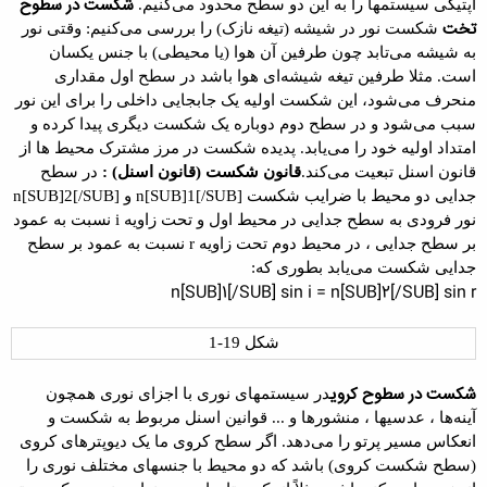
شکست در سطوح
اپتیکی سیستمها را به این دو سطح محدود می‌کنیم.
تخت
شکست نور در شیشه (تیغه نازک) را بررسی می‌کنیم: وقتی نور
به شیشه می‌تابد چون طرفین آن هوا (یا محیطی) با جنس یکسان
است. مثلا طرفین تیغه شیشه‌ای هوا باشد در سطح اول مقداری
منحرف می‌شود، این شکست اولیه یک جابجایی داخلی را برای این نور
سبب می‌شود و در سطح دوم دوباره یک شکست دیگری پیدا کرده و
امتداد اولیه خود را می‌یابد. پدیده شکست در مرز مشترک محیط ها از
قانون اسنل تبعیت می‌کند.
قانون شکست (قانون اسنل) :
در سطح
جدایی دو محیط با ضرایب شکست
n[SUB]1[/SUB]
و
n[SUB]2[/SUB]
نور فرودی به سطح جدایی در محیط اول و تحت زاویه
i
نسبت به عمود
بر سطح جدایی ، در محیط دوم تحت زاویه
r
نسبت به عمود بر سطح
جدایی
شکست می‌یابد بطوری که
:
n[SUB]1[/SUB] sin i = n[SUB]2[/SUB] sin r
شکل 19-1
شکست در سطوح کروی
در سیستمهای نوری با اجزای نوری همچون
آینه‌ها
،
عدسیها
،
منشورها
و ... قوانین اسنل مربوط به شکست و
انعکاس مسیر پرتو را می‌دهد. اگر سطح کروی ما یک دیوپترهای کروی
(سطح شکست کروی) باشد که دو محیط با جنسهای مختلف نوری را