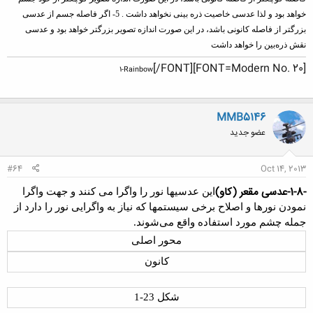
خواهد بود و لذا عدسی خاصیت ذره بینی نخواهد داشت .
5- اگر فاصله جسم از عدسی
بزرگتر از فاصله کانونی باشد، در این صورت اندازه تصویر بزرگتر خواهد بود و عدسی
نقش ذره‌بین را خواهد داشت
[/FONT]​
[FONT=Modern No. 20]
1-Rainbow
MMB5146
عضو جدید
#64
Oct 14, 2013
-1-8-عدسی مقعر (کاو)
این عدسیها نور را واگرا می کنند و جهت واگرا
نمودن نورها
و اصلاح برخی سیستمها که نیاز به واگرایی نور را دارد از
جمله
چشم
مورد استفاده واقع می‌شوند
.
محور اصلی
کانون
شکل 23-1