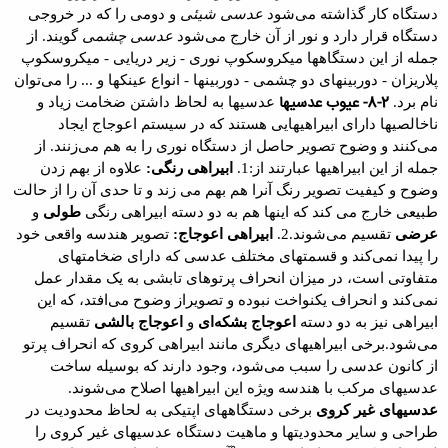
دستگاه کار گذاشته می‌شود
عدسی شیئی
و دومی را که در خروجی
دستگاه قرار دارد و نور از آن خارج می‌شود
عدسی چشمی
گویند. از
جمله از این دستگاهها
میکروسکوپ
نوری
-
زیر دریایی
-
میکروسکوپ
پلاریزان
-
دوربینهای دو
چشمی
-
دوربینها
-
انواع
عینکها
و ... را می‌توان
2-8- عیوب عدسیها
نام برد
.
عدسیها به لحاظ داشتن ضخامت زیاد و
ناخالصیها دارای
ابیراهیهایی
هستند که در سیستم
اعوجاج
ایجاد
می‌کنند و وضوح تصویر حاصل از
دستگاه نوری را به هم می‌زنند. از
جمله از این ابیراهیها عبارتند از
:
1.
ابیراهی رنگی:
علاوه از بهم زدن
وضوح
و کیفیت تصویر رنگ آنرا هم بهم می زند و تا حدی آن را از حالت
طبیعی خارج می کند که
اینها هم به دو دسته ابیراهی رنگی
طولی
و
عرضی
تقسیم
می‌شوند
.
2.
ابیراهی اعوجاج:
تصویر هندسه واقعی
خود
را پیدا نمی‌کند و قسمتهای مختلف عدسی که دارای ضخامتهای
متفاوتی است، در میزان
انحراف پرتوهای تابشی به یک مقدار عمل
نمی‌کند و انحراف یکنواخت نبوده و تصویراز
وضوح می‌افتد، که این
ابیراهی نیز به دو دسته
اعوجاج بشکه‌ای
و
اعوجاج
بالشی
تقسیم
می‌شود
.
برخی ابیراهیهای دیگری مانند
ابیراهی
کروی
که انحراف پرتو
از کانون عدسی را سبب می‌شود، وجود دارند که بوسیله ساخت
عدسیهای مرکب با هندسه ویژه این ابیراهیها اصلاح می‌شوند
.
عدسیهای غیر کروی
برخی
دستگاههای اپتیکی
به لحاظ محدودیت در
طراحی
و سایر محدودیتها و ماهیت دستگاه عدسیهای غیر کروی را