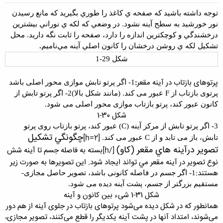
توجه داشته باشيد که صفحه ي کاغذ را طوري بگيريد که مانع رسيدن
نور خورشيد به سطح آينه نشود. در وضعي که لکه ي نوراني بيشترين
درخشندگي و کوچکترين اندازه را دارد، صفحه را ثابت نگه داريد. محل
تشکيل لکه ي روشن درخشان را کانون اصلي آينه مي
‌ناميم
.
شکل 29-1
پرتوهای بازتاب در آینه مقعر
:
1-
اگر پرتو تابش موازی محور اصلی باشد
پرتوی
بازتاب از
F
عبور می کند. (مانند شکل بالا)
2-
اگر پرتو تابش از
کانون عبور کند، پرتو بازتاب
موازی محور اصلی می شود
.
شکل 30-1
3-
اگر پرتو تابش از مرکز آینه
(C)
عبور کند، پرتو
بازتاب روی پرتو
چگونگي تشکيل
[h=2]
تابش، باز می تابد و از
C
عبور می کند.
تصوير درآينه هاي مقعر (کاو)
[/h]
بسته به فاصله جسم تا آينه شش
نوع تصوير در آينه مقعر مي تواند ايجاد شود. اين تصويرها به صورت زير
هستند:
1- اگر جسم در فاصله کانونی باشد، تصویر حاصل
مجازی-
مستقیم بزرگتر از جسم، پشت
آینه دیده می شود
.
شکل 31-1 شیء بین کانون و آینه
همانطور که در شکل دیده می‌شود پرتوهای بازتاب در جلوی آینه از هم دور
می‌شوند، امتداد آنها در پشت آینه یکدیگر را قطع می‌کنند، تصویر مجازی،