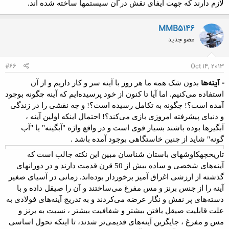
لازم دارند که جهت ایفای نقش
در ْآن سیستمها ساخته شده اند
.
MMB5146
عضو جدید
#66
Oct 14, 2013
- آينه‌ها
بدون شک همه ما هر روز با آینه سر و کار داریم و از آن
استفاده می‌کنیم. اما آیا تا کنون از خود پرسیده‌ایم که آینه چگونه بوجود
آمده است؟! چگونه
به تکامل رسیده است؟! و چه نقشی را در زندگی
و دنیای پیشرفته امروزی بازی می‌کند؟
!
احتمال اینکه اولین آینه ،
آبگیرها بوده باشند بسیار قوی است و در واقع واژه
"
آبگینه
"
یا
"
آب
گونه" شاید از چنین خاستگاهی بوجود آمده باشد .
تاریخچه
کاوشهای باستان شناسان مبین این نکته جالب است که
آینه‌های شخصی و
ساده بیش از 50 قرن قدمت دارند و در دورانهای
گذشته از ارزشی اغراق آمیز برخوردار
بوده‌اند. زمانی در آسیای صغیر
آینه را از جنس برنز و مس مفرغ می‌ساختند و آن را
صیقل داده و با
دسته‌های پر نقش و نگار عرضه می‌کردند و به تدریج آینه‌های فولادی
به
علت قابلیت صیقل یافتن بیشتر و شفافیت بیشتر ، نسبت به برنز و
مس و مفرغ ،
جایگزین آینه‌های قدیمی‌تر شدند، تا اینکه تحول اساسی