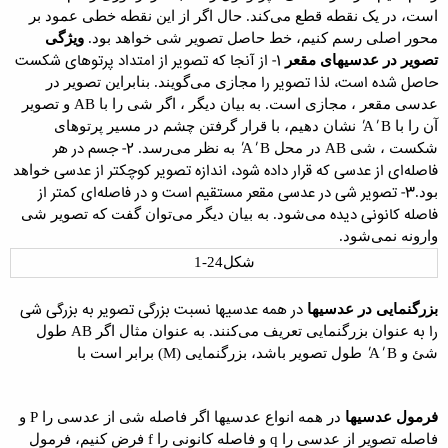
است، در یک نقطه قطع می‌کند. حال اگر از این نقطه خطی عمود بر
محور
اصلی رسم کنیم، خط حاصل
تصویر شی
خواهد بود
.
ویژگی
1- از آنجا که تصویر از امتداد پرتوهای شکست
تصویر در عدسیهای مقعر
حاصل شده است، لذا تصویر را
مجازی
می‌گویند. بنابراین تصویر در
عدسی
مقعر ، مجازی است. به بیان دیگر ، اگر شی را با
AB
و تصویر
'
'
آن را با
B
A
نشان
دهیم، با قرار گرفتن چشم در مسیر پرتوهای
'
'
2- جسم در هر
شکست ، شی
AB
در محل
B
A
به نظر
می‌رسد
.
فاصله‌ای از عدسی که قرار داده شود، اندازه تصویر کوچکتر از عدسی
خواهد
3- تصویر شی در عدسی مقعر مستقیم است و در فاصله‌ای کمتر از
بود
.
فاصله کانونی دیده
می‌شود. به بیان دیگر می‌توان گفت که تصویر شی
وارونه نمی‌شود
.
شکل24-1
در همه عدسیها نسبت بزرگی تصویر به بزرگی شی
بزرگنمایی در عدسیها
را به
عنوان
بزرگنمایی
تعریف می‌کنند. به عنوان مثال اگر
AB
طول
'
'
شئ و
B
A
طول تصویر باشد، بزرگنمایی
(M)
برابر است با
فرمول عدسیها
در همه انواع عدسیها اگر فاصله شی از عدسی را
P
و
فاصله
تصویر از عدسی را
q
و فاصله کانونی را
f
فرض کنیم،
فرمول