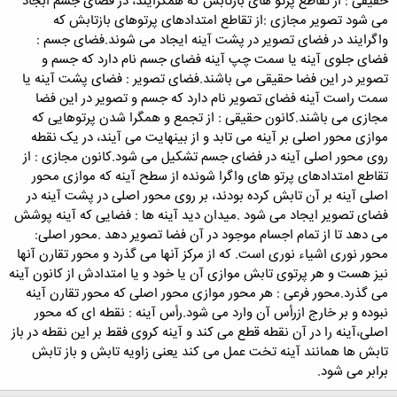
حقیقی : از تقاطع پرتو های بازتابش که همگرایند، در فضای جسم ابجاد
می شود
تصویر مجازی :از تقاطع امتدادهای پرتوهای بازتابش که
واگرایند در فضای تصویر در پشت آینه ایجاد می شوند.
فضای جسم :
فضای جلوی آینه یا سمت چپ آینه فضای جسم نام دارد که جسم و
تصویر در این فضا حقیقی می باشند.
فضای تصویر : فضای پشت آینه یا
سمت راست آینه فضای تصویر نام دارد که جسم و تصویر در این فضا
مجازی می باشند.
کانون حقیقی : از تجمع و همگرا شدن پرتوهایی که
موازی محور اصلی بر آینه می تابد و از بینهایت می آیند، در یک نقطه
روی محور اصلی آینه در فضای جسم تشکیل می شود.
کانون مجازی : از
تقاطع امتدادهای پرتو های واگرا شونده از سطح آینه که موازی محور
اصلی آینه بر آن تابش کرده بودند، بر روی محور اصلی در پشت آینه در
فضای تصویر ایجاد می شود .
میدان دید آینه ها : فضایی که آینه پوشش
می دهد تا از تمام اجسام موجود در آن فضا تصویر دهد .
محور اصلی:
محور نوری اشیاء نوری است. که از مرکز آنها می گذرد و محور تقارن آنها
نیز هست و هر پرتوی تابش موازی آن یا خود و یا امتدادش از کانون آینه
می گذرد.
محور فرعی : هر محور موازی محور اصلی که محور تقارن آینه
نبوده و بر خارج ازرأس آن وارد می شود.
رأس آینه : نقطه ای که محور
اصلی،آینه را در آن نقطه قطع می کند و آینه کروی فقط بر این نقطه در باز
تابش ها همانند آینه تخت عمل می کند یعنی زاویه تابش و باز تابش
برابر می شود.