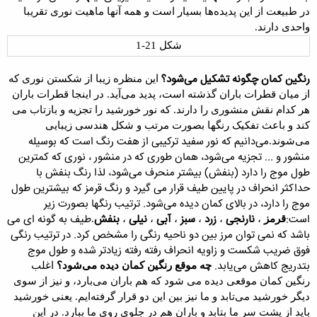
در طبیعت از این پدیده‌ها بسیار است و همه آنها ماهیت نوری تقریبا
واحدی دارند.
شکل 21-1
رنگین کمان چگونه تشکیل می‌شود؟
این منظره زیبا از
شکستن نوری
که
از میان قطرات باران گذشته است، پدید می‌آید. در اینجا قطرات باران
هر کدام نقش
منشوری
را دارند. که نور خورشید را تجزیه و بازتاب می
کند و باعث تفکیک رنگها بصورت مرتب و شکل هندسی زیبایی
می‌دانیم که نور سفید ترکیبی از هفت رنگ است که بوسیله
می‌شوند.
منشور و ... تجزیه می‌شود، همان طوری که در منشور ، نوری که کمترین
طول موج را دارد (بنفش) بیشتر منحرف می‌شود، لذا رنگ بنفش با
حداکثر انحراف در پایین طیف قرار می گیرد و رنگ قرمز که بیشترین طول
موج را دارد، در بالای کمان دیده می‌شود. ترتیب رنگها بصورت زیر
است:
نارنجی
زرد
سبز
آبی
نیلی
بنفش
طیف به گونه ای می
قرمز
،
،
،
،
،
،
.
باشد که نمی توان مرز بین دو ناحیه رنگی را مشخص کرد. در ترتیب رنگی
فوق ضریب شکست و زاویه انحراف رفته رفته زیادتر شده و طول موج
بتدریج کاهش می‌یابد.
چه موقع رنگین کمان دیده می‌شود؟
اغلب
رنگین کمان موقعی دیده می شود که هم باران می‌بارد، و نیز از سوی
دیگر
خورشید
می‌تابد و ما نیز بین این دو قرار گرفته‌ایم. یعنی خورشید
باید از پشت سر ما بتابد و باران هم در جلوی روی ما ببارد. در این