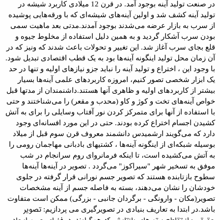
در صنعت تولید آینه بوجود
آمد. در قرن 12 میلادی کاربرد شیشه در
تولید آینه کشف شد و اولین آینه‌های شیشه‌ای
که با ورقه‌هایی پوشیده
از سرب به بازار عرضه می‌شدند بوجود آمدند
.
مدتی بعد
ماهیت سمی
بودن سرب آشکار گردید و به همین دلیل استفاده از مخلوط جیوه و
قلع بجای
سرب آغاز شد. این تغییر و تحولات باعث شدند که ونیز که در
آن زمان محل تولید
اینگونه آینه‌ها بود به یک قطب اقتصادی تبدیل شود.
با وجود این ، اختراع و تولید
آینه را نباید جزو نیازهای اولیه و تنها در حد
یک ابزار شخصی تصور کنیم، امروزه
کاربردهای علمی آینه‌ها بسیار
بیشتر از کاربردهای اولیه و ظاهری آنها
هستند
.
داشنمندان از مدتها قبل
خواص
آینه‌های
تخت
و
کوژ
و
کاو (محدب و مقعر) را می‌شناختند و حتی
با
استفاده از آنها برای متمرکز کردن نور آفتاب وسایلی را برای به آتش
کشیدن اجسام
اختراع کرده بودند. حتی در این مورد افسانه‌ای وجود
دارد که می‌گویند
ارشمیدس
دانشمند معروف قرن سوم قبل از میلاد
بوسیله شبکه‌ای از اینگونه آینه‌ها ، کشتیهای
بادبانی مهاجمان رومی را
به آتش می‌کشیده است، تا اینکه فرمانروای روم سرانجام در
شب
موفق به تسخیر شهر "سیراکوز" می‌گردد .
تصویر در آینه‌ها
آینه‌ها
سطوح بازتابنده هستند که تصویر جسم نورانی قرار
گرفته در جلوی
خودشان را نشان می‌دهند، بسته به فاصله جسم از آینه مشخصات
تصویر(مکان - وارونگی - برگردان جانبی - بزرگی) ممکن است متفاوت
تصویر
باشد.
در ابتدا به تعاریف بنیادی در تصویرگیری می پردازیم: