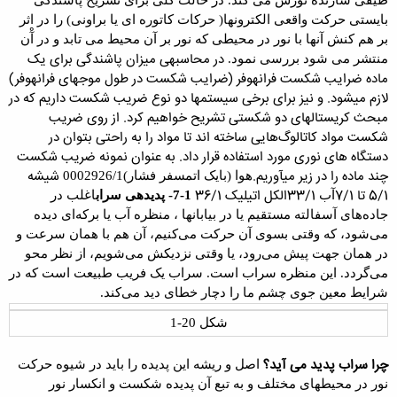
طیفی سازنده
نور
ش می کند. در حالت کلی برای تشریح پاشندگی
بایستی حرکت واقعی
الکترون
ها( حرکات کاتوره ای یا براونی) را در اثر
بر هم کنش آنها با نور در محیطی که نور بر آن محیط می تابد و در آْن
در محاسبه­ی میزان پاشندگی برای یک
منتشر می شود بررسی نمود.
ماده ضرایب شکست فرانهوفر (ضرایب شکست در طول موج­های فرانهوفر)
لازم می­شود. و نیز برای برخی سیستم­ها دو نوع ضریب شکست داریم که در
مبحث کریستال­های دو شکستی تشریح خواهیم کرد. از روی ضریب
شکست مواد کاتالوگ‌هایی ساخته اند تا مواد را به راحتی بتوان در
دستگاه های نوری مورد استفاده قرار داد. به عنوان نمونه ضریب شکست
چند ماده را در زیر می­آوریم.
شیشه
هوا (بایک
اتمسفر
فشار
)0002926/1
5/1 تا 7/1
33/1
الکل اتیلیک 36/1
آب
1-7- پدیده­ی سراب
اغلب در
جاده‌های آسفالته مستقیم یا در بیابانها ، منظره آب یا برکه‌ای دیده
می‌شود، که وقتی بسوی آن حرکت می‌کنیم، آن هم با همان سرعت و
در همان جهت پیش می‌رود، یا وقتی نزدیکش می‌شویم، از نظر محو
می‌گردد. این منظره سراب است. سراب یک فریب طبیعت است که در
شرایط معین جوی چشم ما را دچار خطای دید می‌کند.
شکل 20-1
چرا سراب پدید می آید؟
اصل و ریشه این پدیده را باید در شیوه حرکت
نور در محیطهای مختلف و به تبع آن پدیده شکست و انکسار نور