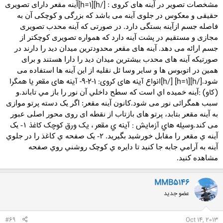
[/h][h=1]
مشخصات تصویر در آینه های کروی
:
آینه مقعر
دارای تصویری
حقیقی و معکوس در
جلوی آینه می باشد که بزرگی و کوچکی آن به
فاصله جسم ازآینه بستگی دارد. در صورتی
که
آینه محدب
تصویری
مجازی و مستقیم در پشت
آینه دارد که همواره تصویری کوچکتر از
جسم ارائه می دهد. آینه های مقعر محدودترین
میدان دید
را دارند در
صورتیکه آینه های
محدب بیشترین میدان دید را دارا هستند و برای
همین در
اتوبوس
ها و سایر وسا ئل نقلیه از این آینه
ها استفاده می
[/h][h=1] [/h]
انواع آینه های کروی:
1-2-9- آینه های مقعر یا همگرا
شود
.
(کاو) :
آينه خميده اي است كه سطح داخلي آن نور را باز مي تاباند.
و
سبب همگرائی نور می شود.
كانون آينه مقعر: اگر یک دسته پرتو موازی
به آینه
مقعر بتابد، پرتو های بازتاب از نقطه ای روی محور اصلی عبور
وسيله هاي آزمايش : آينه ي مقعر ، يک ورق کوچک کاغذ
می کند
.
١- يک
آينه ي مقعر را مقابل خورشيد بگيريد.
٢- يک صفحه ي کاغذ را در جلوي
آينه به آرامي جابه جا کنيد تا دايره ي کوچک روشني روي صفحه
مشاهده کنيد.
MMB5146
عضو جدید
#69
Oct 14, 2013