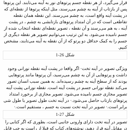
قرار می‌گیرد، از هر نقطه جسم پرتوهای نور به آینه می‌تابند. این
پرتوها
پس از بازتاب از آینه به چشم می‌رسند، مثل اینکه پرتوها از نقطه‌ای که
در
پشت آینه واقع است، به چشم می‌رسند. این نقطه همان نقطه
تقاطعی است که در آن امتداد
پرتوهای بازتابشی به چشم ، در پشت
آینه ، به هم می‌رسند و آن نقطه ، تصویر نقطه‌ای
نقطه انتخاب شده از
جسم نامیده می‌شود. به این ترتیب می‌توانیم تصویر هر نقطه دیگری
از
جسم را به کمک حداقل دو پرتو که از آن نقطه به آینه می‌تابند، مشخص
کنیم
.
شکل 26-1
ویژگی تصویر در آینه تخت
·
اگر واقعا در پشت آینه نقطه نورانی وجود
داشت و پرتوهایی از آن به چشم می‌رسید،
آن پرتوها مانند پرتوهایی
بودند که از سطح آینه به چشم رسیده‌اند. به همین سبب
انسان تصور
می‌کند نقطه نورانی جسم در پشت آینه است. نقطه نورانی پشت آینه
تصویر
مجازی جسم
نامیده می‌شود. تصویر مجازی از برخورد امتداد
پرتوهای بازتاب حاصل
می‌شود
.
·
در آینه تخت طول تصویر با طول شی
برابر است
.
·
تصویر در آینه تخت نسبت به جسم ، مستقیم است
.
·
شکل 27-1
تصویر در آینه تخت دارای
وارونی جانبی
است، بطوری که اگر کتابی را
در
مقابل آینه قرار دهید، نوشته‌های کتاب که قبلا از راست به چپ قابل