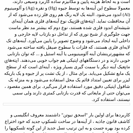
است و به لحاظ هزینه پایین و مکانیزم ساده کاربرد وسیعی
دارند،
معمولا سطوح این آینه‌ها به توسط
جیوه
(Hg)
و
نقره
(Ag)
و
آلومینیوم
(Al)
اندود می‌شود. البته یک لایه رنگ هم روی فلز زده می‌شود که از
آینه‌های فلزی
آن محافظت
نماید
.
یک نوع آینه‌های فلزی همان آینه‌ای
شیشه‌ای اندود فلزی شده
هستند، نوع دوم که بیشتر مد نظر ماست
جهت جلوگیری از شبح نوری که از
تداخل
دو بازتاب لایه خارجی و
داخلی آینه ایجاد می‌شود و وضوح تصویر را پایین می‌آورد
.
آینه‌های تک
لایه‌ای فلزی هستند، که فلزات با سطوح صیقل یافته ساخته می‌شود
که
مشهورترینشان آینه آلومینیومی یا
آینه استیل و ... که توان بازتابی
آینه‌های
خوبی
دارند و در دستگاههای اپتیکی هم جواب خوبی می‌دهند
.
مایع
یک آینه دیگر با سمت گیری بسیار ویژه ، آینه‌ای است که از
سطح
یک مایع تشکیل می‌یابد. برای مثال ، از یک تشت پر از جیوه و یک باریکه
لیزر
برای تعیین امتداد قائم یک محل استفاده می‌شود و به منزله یک
شاقول اپتیکی
دقیق مورد استفاده قرار
می‌گیرد. برای همین مقصود ،
می‌توان حتی از مایعاتی که قدرت بازتابی کمتری دارند
ولی سمی
نیستند، استفاده کرد
.
کاربردها
برای اولین بار
"
اسحق نیوتن
"
داشنمند معروف انگلیسی و
کاشف
قانون جاذبه ، از آینه‌ها در ساخت تلسکوپ جدید که خود اختراع
کرده بود بهره جست و
به این ترتیب نسل جدید از این گونه
تلسکوپها
را