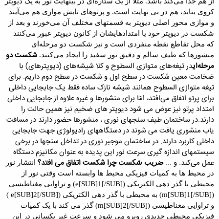
از هم جدا می‌کند باشد. مثلاً از یک ستاره‌ای در بینهایت نور به یک دیوپتر
کروی بتابد، هم در بی نهایت است. و پرتوهای تابش موازی هم می‌آیند
و موازی محور اصلی دیوپتر به قسمتهای مختلف آن می‌خورند و بعد از
شکست در دیوپتر خود یا امتدادهایشان از کانون دیوپتر عبور می‌کنند
که محل تقاطع نقطه منفردی است و نیز شکست دو مرحله‌ای
شکست دو
منشورها که طیف سالم و دقیق نور سفید را ایجاد می‌کنند.
مرحله‌ای
در تیغه‌های متوازی السطوح و کلا شیشه‌های (دیوپترهای) با
ضخامت معین شکست در سطح اول و شکست در سطح دوم داریم. برای
تیغه متوازی السطوح همانند شیشه نازک ساده فقط یک جابجایی داخلی
برای پرتو اتفاق می‌افتد، امّا برای منشورها و غیره علاوه از جابجایی داخلی
امتداد پرتو نیز عوض می شود دیوپتر های ضخیم نیز همین حالت را
دارند.
در ساختمان طیف سنجهای نوری ، منشورها حضور دارند در مسافت
یاب منشوری یافت می شوند در دستگاههای رادیولوژی جهت جابجایی
داخلی کاربرد دارند. در ساختمان موجبر نوری در تداخل سنجها در برخی
سیستمهای اندازه گیری سرعت نور این پدیده به عنوان مکانیزم دستگاه
عمل می‌کند. و ...
چرا شکست اتفاق می افتد؟
ضریب شکست
انتشار نور
در محیط ها به کمیات فیزیکی محیط ها وابسته است وقتی نور از
محیطی با گذر دهی الکتریکی (
e[SUB]1[/SUB]
) و تراوایی مغناطیسی
(
m[SUB]1[/SUB]
) به محیطی با گذر دهی الکتریکی (
e[SUB]2[/SUB]
)
و تراوایی مغناطیسی (
m[SUB]2[/SUB]
) گذر می کند با یک کمیات
فیزیکی محیطی جدیدی روبرو می شود و سرعت غیر یکسانی در این