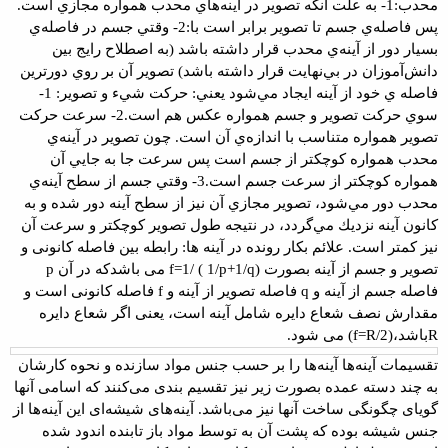
محدب
:
1- به علت آنكه تصوير در آينه‌هاي محدب همواره
مجازي است.
پس فاصله‌ي جسم تا تصوير برابر است با
:
2- وقتي جسم در فاصله‌ي
بسيار دور از آينه‌ي محدب
قرار داشته باشد (به اصطلاح رايج بين
دانش‌آموزان در بي‌نهايت قرار داشته باشد)
تصوير آن بر روي دورترين
فاصله ي خود از آينه ايجاد مي‌شود يعني
:
حركت شيء و تصوير
:
1-
سوي حركت تصوير و جسم همواره عكس هم
است
.
2-
سرعت حركت
تصوير همواره متناسب با اندازه‌ي آن
است. چون تصوير در آينه‌ي
محدب همواره كوچكتر از جسم است پس سرعت جا به جايي آن
همواره كوچكتر از سرعت جسم است
.
3-
وقتي جسم از سطح آينه‌ي
محدب دور مي‌شود، تصوير
مجازي آن نيز از سطح آينه دور شده و به
كانون آينه نزديك مي‌گردد، در نتيجه طول
تصوير كوچكتر و سرعت آن
نيز كمتر است
.
علائم بکار رونده در آینه ها
:
رابطه بین فاصله کانونی و
تصویر و
جسم از آینه بصورت (
f=1/ ( 1/p+1/q
می باشدکه در آن
p
فاصله جسم از
آینه و
q
فاصله تصویر از آینه و
f
فاصله کانونی است و
مقدارش نصف شعاع دایره شامل
آینه است، یعنی اگر شعاع دایره
R
باشد،
(f=R/2)
می شود
.
تقسیمات آینه‌ها
آینه‌ها را بر حسب جنس مواد سازنده و نحوه کارشان
به چند
دسته عمده بصورت زیر نیز تقسیم بندی می‌کنند که اسامی آنها
گویای چگونگی ساخت آنها
نیز می‌باشد
.
آینه‌های شیشه‌ای
این آینه‌ها از
جنس شیشه بوده که پشت آن به توسط مواد
باز تابنده اندود شده