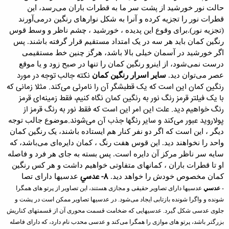
حالت نور خورشید از پشت سر ما به قطرات باران می‌رسد، این
قطرات نور را تجزیه کرده و آنرا به شکل نوارهای رنگین درمی‌آورند
(تجزیه نور).
برای وقوع این پدیده ،
خورشید
، چشم ناظر و وسط قوس
رنگین کمان باید هر سه در یک امتداد مستقیم قرار گرفته باشند. پس
اگر خورشید در آسمان خیلی بالا باشد، هرگز چنین خط مستقیمی
درست نمی‌شود، از اینرو رنگین کمان را تنها در صبح زود و یا موقع
نکته جالب توجه در مورد
عصر می‌توان دید.
سایر اسرار رنگین کمان
رنگین کمان این است که یک قطبشگر آن را نامرئی می‌کند. مثلا زمانی که
با یک فیلتر قرمز رنگ نور به رنگین کمان نگاه کنیم، فقط زمینه‌ای قرمز
رنگ خواهیم دید. علت این امر این است که فقط نور به رنگ قرمز از
پولاروید عبور می‌کند و سایر رنگها جذب آن می‌شوند.
موضوع جالب توجه
دیگر ، این است که اگر دو نفر کنار هم ایستاده باشند، یک رنگین کمان
واحد را نخواهند دید. این قوس هفت رنگ ، کمان دایره‌ای می‌باشد، که
سایه سر ناظر مرکز آن دایره است. پس بسته به جای هر فرد و فاصله
او تا قطرات باران ، کمانهای متفاوتی خواهیم داشت و هر کس رنگین
8- عدسي
کمان مخصوص خودش را خواهد دید.
عدسیها دارای تصا
- عدسي
عدسیها دارای تصاویر حقیقی و مجازی هستند، این تصاویر از پرتو های همگرا
شونده و واگرا
شونده بازتابی ایجاد می‌شود. در عدسیها تصاویر ممکن است در پشت و
جلوی عدسی شکل گیرد. عدسیهایی که ضخامت قسمت محوری آن از قسمتهای کناریش
بزرگتر باشد، پرتو های موازی را همگرا می‌کند و
عدسی
محدب
نام دارد، که دارای فاصله