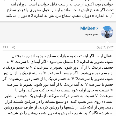
خواندن بود،
اکنون از چپ به راست قابل خواندن است
.
دوران آینه
تخت
اگر شعاع تابش ثابت بماند و آینه را حول محوری واقع در سطح
آن به اندازه
α
دوران دهیم، شعاع بازتابش به اندازه
2 دوران می‌کند
α
MMB5146
عضو جدید
#68
Oct 14, 2013
انتقال آینه
·
اگر آینه تخت به موازات سطح خود به اندازه
L
منتقل
شود، تصویر به اندازه
2 منتقل می‌شود
L
.
·
اگر آینه‌ای با سرعت
V
به
جسمی نزدیک یا از آن دور شود، تصویر با سرعت
2 به
V
جسم نزدیک یا
'
از جسم دور می‌شود
.
·
اگر جسم با سرعت
V
به آینه نزدیک یا از آن دور
'
شود، تصویر با سرعت
2 به جسم نزدیک یا از جسم دور می‌شود
V
.
·
اگر
'
جسم با سرعت
V
به آینه نزدیک یا از آینه دور شود، تصویر با
سرعت
'
V
نسبت به جای اولیه خود نسبت به آینه حرکت می‌کند، ولی با
'
سرعت
2 نسبت به جسم حرکت می‌کند
V
.
آزمایش
یک
شیشه
را بطور
ایستاده روی میز نصب کنید. دو
شمع مشابه را در طرفین شیشه قرار
دهید. پس از آنکه یکی از شمعها را روشن کردید، از
طرف شمع روشن
به شیشه نگاه کنید. شمع خاموش و تصویر شمع روشن را در شیشه