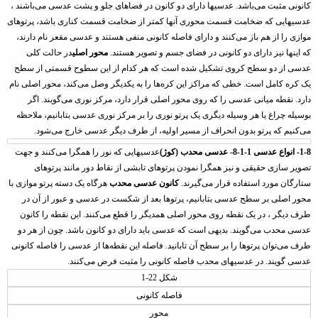
کانونی مثبت می‌باشد. عدسیها دارای دو کانون در فضاهای جلو و پشت عدسی می‌باشند ،
عدسیهایی که ضخامت قسمت محوری آنها کمتر
از ضخامت قسمت کناری باشد، پرتوهای
موازی را از هم باز می‌کنند و دارای فاصله
کانونی منفی هستند و
عدسی
مقعر
نام دارند،
که اینها نیز دارای دو کانونی در فضای جسم و تصویر هستند
.
محور اصلی
در حالت کلی
عدسی از دو سطح کروی تشکیل شده است که هر کدام از
این سطوح قسمتی از سطح
یک کره کامل است. خطی که مراکز این کره‌ها را به یکدیگر وصل
می‌کند، محور اصلی نام
دارد. نقطه میانی عدسی را که روی محور اصلی قرار دارد،
مرکز نوری
می‌گویند. اگر
بوسیله چراغ یا هر وسیله دیگری یک پرتو نوری را بر مرکز نوری عدسی بتابانیم، ملاحظه
می‌کنیم که پرتو
بدون انحراف از مسیر اولیه، از طرف دیگر عدسی خارج می‌شود.
1-8- انواع عدسی
1-1-8- عدسی محدب (کوژ)
عدسیهایی که
نور
را همگرا می‌کنند و جهت
تصویر سازی حقیقی و نیز همگرا نمودن پرتوهای تابشی از نقاط
دور مانند پرتوهای
ستارگان
مورد استفاده قرار می‌گیرند
.
کانون عدسی محدب
هرگاه یک دسته پرتو موازی با
محور اصلی بر سطح عدسی
بتابانیم، پرتوها بعد از شکست در عدسی و عبور از آن در
طرف دیگر ، در یک نقطه روی
محور اصلی همدیگر را قطع می‌کنند. این نقطه را
کانون
عدسی
محدب می‌گویند.
بدیهی است که عدسی باید دارای دو کانون باشد. چون از هر دو
طرف می‌توان پرتوها را
بر سطح آن تابانید. فاصله این نقطه‌ها از عدسی را فاصله کانونی
عدسی گویند. در
عدسیهای محدب فاصله کانونی را مثبت فرض می‌کنند.
شکل 22-1
فاصله کانونی
محور