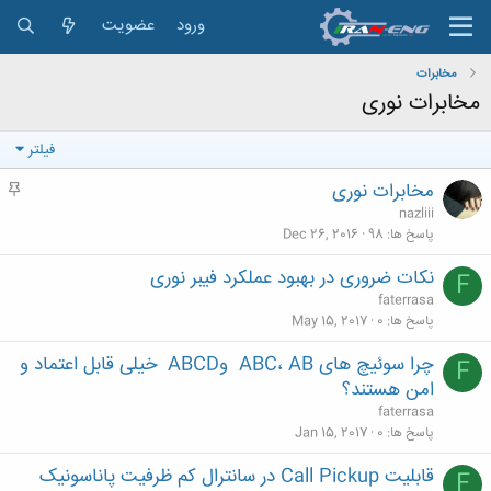
ورود
عضویت
مخابرات
مخابرات نوری
فیلتر
مخابرات نوری
م
ه
nazliii
م
پاسخ ها
98
Dec 26, 2016
نکات ضروری در بهبود عملکرد فیبر نوری
F
faterrasa
پاسخ ها
0
May 15, 2017
چرا سوئیچ های ‎ ABC، AB وABCD ‏ خیلی قابل اعتماد و
F
امن هستند؟
faterrasa
پاسخ ها
0
Jan 15, 2017
قابلیت Call Pickup در سانترال کم ظرفیت پاناسونیک
F