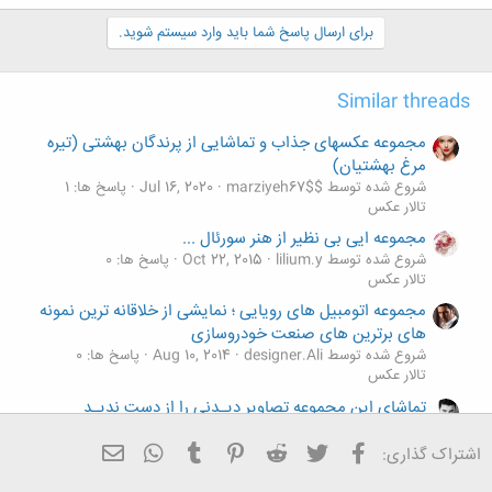
ک
ن
برای ارسال پاسخ شما باید وارد سیستم شوید.
ش
ه
ا
Similar threads
:
مجموعه عکسهای جذاب و تماشایی از پرندگان بهشتی (تیره
مرغ بهشتیان)
شروع شده توسط $marziyeh67$
Jul 16, 2020
پاسخ ها: 1
تالار عکس
مجموعه ایی بی نظیر از هنر سورئال ...
شروع شده توسط lilium.y
Oct 22, 2015
پاسخ ها: 0
تالار عکس
مجموعه اتومبیل های رویایی ؛ نمایشی از خلاقانه ترین نمونه
های برترین های صنعت خودروسازی
شروع شده توسط designer.Ali
Aug 10, 2014
پاسخ ها: 0
تالار عکس
تماشای این مجموعه تصاویر دیـدنی را از دست ندیـد
شروع شده توسط Shahab
Jan 27, 2014
پاسخ ها: 7
تالار عکس
فیسبوک
تویتر
Reddit
Pinterest
Tumblr
ایمیل
WhatsApp
اشتراک گذاری:
مجموعه ای از تصاویر جالب و دیدنی