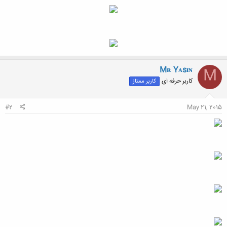
Mʀ Yᴀsɪɴ
M
کاربر حرفه ای
کاربر ممتاز
#2
May 21, 2015