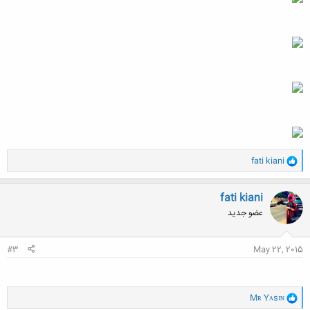
و
fati kiani
ا
ک
ن
fati kiani
ش
عضو جدید
ه
ا
:
#3
May 22, 2015
و
Mʀ Yᴀsɪɴ
ا