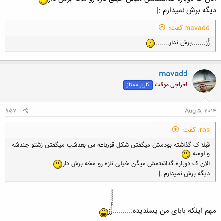
دیگه برش نمیدارم :|
mavadd گفت:
رُُُُُُُُُُُُُُز.......برش ندار.......
mavadd
اخراجی موقت
کاربر ممتاز
#57
Aug 5, 2014
ros. گفت:
قبلا ک گذاشته بودمش میگفتن شکل قورباغه س بعدشپ میگفتن زشتو چندشه
و لوسه
الان ک دوباره گذاشتمش میگن خیلی نازه رو مخه برش دار
دیگه برش نمیدارم :|
کلیک کنید تا باز شود...
مهم اینکه بابای من پسندیده..........رُُُُُُُُُُز