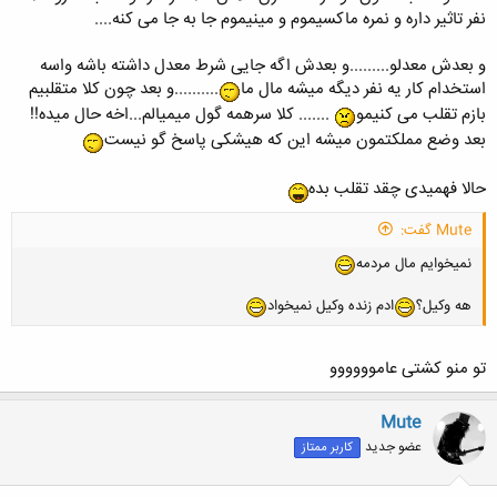
نفر تاثیر داره و نمره ماکسیموم و مینیموم جا به جا می کنه....
و بعدش معدلو.........و بعدش اگه جایی شرط معدل داشته باشه واسه
استخدام کار یه نفر دیگه میشه مال ما
..........و بعد چون کلا متقلبیم
بازم تقلب می کنیمو
....... کلا سرهمه گول میمیالم...اخه حال میده!!
بعد وضع مملکتمون میشه این که هیشکی پاسخ گو نیست
حالا فهمیدی چقد تقلب بده
Mute گفت:
نمیخوایم مال مردمه
هه وکیل؟
ادم زنده وکیل نمیخواد
تو منو کشتی عاموووووو
Mute
عضو جدید
کاربر ممتاز