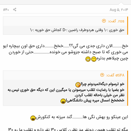
#40
Aug 5, 2014
ros. گفت:
حق خوری :-\ وقتی هردوطرف راضین :-D کجاش حق خوریه :-\
خخ........الان داری جدی می گی؟؟.....خخخ........داری حق اون بیچاره ایو
می خوری که تا صبح داشته جزوشو می خونده..............حتی از خوردن
چین چیلاهم بدتره
کلیک کنید تا باز شود...
eti68 گفت:
خو ترسوام دیگه!نمیدونم چرا!
خو بضیا با رضایت تقلب میرسونن یا میگیرن این که دیگه حق خوری نیس.به
نظر من خیلی باحاله تقلب کردن.
خخخخخ امسال میره پیش دانشگاهی!
این عینکو رو بهش نگی ها.........گند میزنه به کنکورش
مگه تو تقلب همون دونفر مد نظرن کلاس 30 نفر داره و تقلب ما رو 30