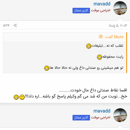
mavadd
اخراجی موقت
کاربر ممتاز
#34
Aug 5, 2014
Mute گفت:
تقلب که نه...تبلیغات
رایت محفوظه
تو هم میشینی رو صندلی داغ ولی نه حالا حالا ها
اقسا نقاط صندلی داغ مال خودت..........
خخ...نوبت من که شد می گم وکیلم پاسخ گو باشه...اره دادا!!
mavadd
اخراجی موقت
کاربر ممتاز