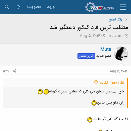
ورود
عضویت
زنگ تفريح
متقلب ترین فرد کنکور دستگیر شد
ش
ت
Aug 5, 2014
mavadd
ر
ا
و
ر
Mute
ع
ی
عضو جدید
کاربر ممتاز
ک
خ
ن
ش
ن
ر
#31
Aug 5, 2014
د
و
ه
ع
mavadd گفت:
م
و
خخ......پس اذعان می کنی که تقلبی صورت گرفته
ض
و
رای منو پس بدین
ع
تقلب که نه...تبلیغات