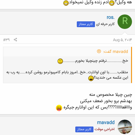
هه وکیل؟
ادم زنده وکیل نمیخواد
ros.
R
کاربر حرفه ای
کاربر ممتاز
#39
Aug 5, 2014
mavadd گفت:
خخ.............نرفتم چینچیلا بخورم..........
متقلب.......با اون اواتارت..خخ..امروز بابام کامپیوترمو روشن کرده.....یه رب به
این عکسه می خندید!!
چین چیلا مخصوص منه
بهدشم برو بخور ضعف میکنی
واااقعااااا؟؟؟؟بس که این اواتارم جیگره
mavadd
اخراجی موقت
کاربر ممتاز