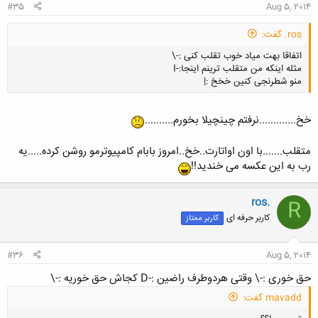
#35
Aug 5, 2014
ros. گفت:
اتفاقا بهت میاد خوب تقلب کنی :-\
مثله اینکه من متقلب ترینم اینجا:-I
منو شطرنجی کنین خخخ :|
خخ.............نرفتم چینچیلا بخورم..........
کلیک کنید تا باز شود...
متقلب.......با اون اواتارت..خخ..امروز بابام کامپیوترمو روشن کرده.....یه
رب به این عکسه می خندید!!
ros.
R
کاربر حرفه ای
کاربر ممتاز
#36
Aug 5, 2014
حق خوری :-\ وقتی هردوطرف راضین :-D کجاش حق خوریه :-\
mavadd گفت: