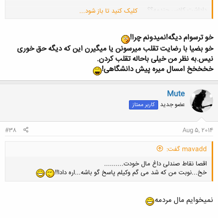
داداشت کلاس چندمه؟؟
کلیک کنید تا باز شود...
درس پدر مادر دار
بگو با ابروی خونوادگیتون بازی نکنه....بره تو یه
تقلبی کنه
خو ترسوام دیگه!نمیدونم چرا!
خو بضیا با رضایت تقلب میرسونن یا میگیرن این که دیگه حق خوری
نیس.به نظر من خیلی باحاله تقلب کردن.
خخخخخ امسال میره پیش دانشگاهی!
Mute
عضو جدید
کاربر ممتاز
#38
Aug 5, 2014
mavadd گفت:
اقصا نقاط صندلی داغ مال خودت..........
خخ...نوبت من که شد می گم وکیلم پاسخ گو باشه...اره دادا!!
نمیخوایم مال مردمه