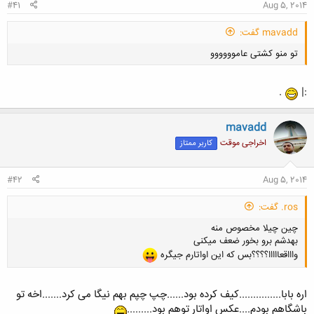
#41
Aug 5, 2014
mavadd گفت:
تو منو کشتی عاموووووو
.
:|
mavadd
اخراجی موقت
کاربر ممتاز
کلیک کنید تا باز شود...
#42
Aug 5, 2014
ros. گفت:
چین چیلا مخصوص منه
بهدشم برو بخور ضعف میکنی
واااقعااااا؟؟؟؟بس که این اواتارم جیگره
اره بابا...............کیف کرده بود......چپ چپم بهم نیگا می کرد.......اخه تو
باشگاهم بودم....عکس اواتار توهم بود.........