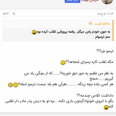
اخراجی موقت
کاربر ممتاز
#33
Aug 5, 2014
eti68 گفت:
به جون خودم راس میگم...واسه پرورشی تقلب کرده بود
منم ترسوام
ترسو چرا؟؟
مگه تقلب کاره پسرای شجاعه؟؟
کلیک کنید تا باز شود...
به نظر من تقلبم یه جور حق خوریه!!.......که از بچگی یاد می
گیریم.......خخخ
هر کسی بلده بچه زرنگه...........هرکی هم بلد نیست ترسو تنبله!!
داداشت کلاس چندمه؟؟
بگو با ابروی خونوادگیتون بازی نکنه....بره تو یه درس پدر مادر دار تقلبی
کنه