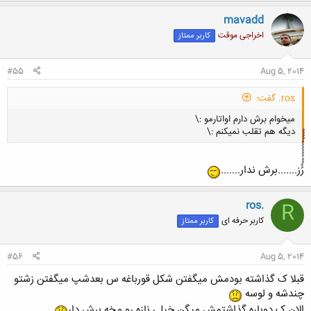
mavadd
کلیک کنید تا باز شود...
اخراجی موقت
کاربر ممتاز
#55
Aug 5, 2014
ros. گفت:
میخوام برش دارم اواتارمو :\
دیگه هم تقلب نمیکنم :\
رُُُُُُُُُُُُُُز.......برش ندار.......
ros.
R
کلیک کنید تا باز شود...
کاربر حرفه ای
کاربر ممتاز
#56
Aug 5, 2014
قبلا ک گذاشته بودمش میگفتن شکل قورباغه س بعدشپ میگفتن زشتو
چندشه و لوسه
الان ک دوباره گذاشتمش میگن خیلی نازه رو مخه برش دار