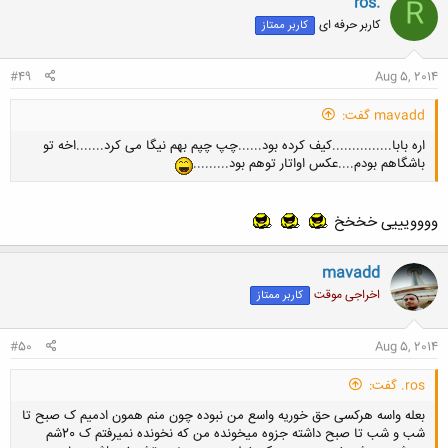
ros.
R
و بعدش معدلو.........و بعدش اگه جایی شرط معدل داشته باشه واسه استخدام
کاربر حرفه ای
کاربر ممتاز
کار یه نفر دیگه میشه مال ما
..........و بعد چون کلا متقلبیم بازم تقلب می
کنیمو
....... کلا سرهمه گول میمیالم...اخه حال میده!! بعد وضع مملکتمون
میشه این که هیشکی پاسخ گو نیست
#49
Aug 5, 2014
حالا فهمیدی چقد تقلب بده
mavadd گفت:
اره بابا...............کیف کرده بود......چپ چپم بهم نیگا می کرد.......اخه تو
تو منو کشتی عاموووووو
باشگاهم بودم....عکس اواتار توهم بود.........
وووویییی خخخخ
mavadd
اخراجی موقت
کاربر ممتاز
#50
Aug 5, 2014
ros. گفت:
بعله واسه هرکسی حق خوریه واسع من نبوده چون منم همون ادمیم ک صبح تا
شب و شب تا صبح داشته جزوه میخونده من که نخونده نمیرفتم ک 20شم