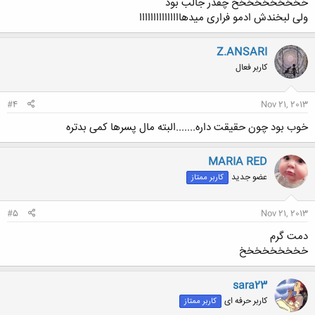
خخخخخخخخخخ چقدر جالب بود
ولی لبخندش ادمو فراری میدهااااااااااااااا
Z.ANSARI
کاربر فعال
#4
Nov 21, 2013
خوب بود چون حقیقت داره.......البته مال پسرها کمی بدتره
MARIA RED
عضو جدید
کاربر ممتاز
#5
Nov 21, 2013
دمت گرم
خخخخخخخخخ
sara23
کاربر حرفه ای
کاربر ممتاز