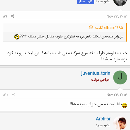
عضو جدید
کاربر ممتاز
#9
Nov 23, 2013
elham1985 گفت:
دربرابر همچين لبخند دلفريبي به نظرتون طرف مقابل چكار ميكنه ؟؟؟؟
خب معلومه, طرف مثه مرغ سرکنده بی تاب میشه ! این لبخند رو به کوه
بزنه خرد میشه!
juventus_torin
J
اخراجی موقت
#10
Nov 23, 2013
بابا لبخنده من جواب میده ها!!!
Arch-sr
عضو جدید