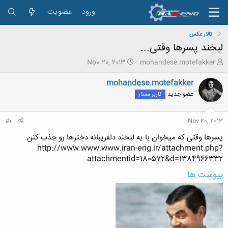
ورود
عضویت
تالار عکس
لبخند پسرها وقتی...
ش
ت
Nov 20, 2013
mohandese.motefakker
ر
ا
و
ر
mohandese.motefakker
ع
ی
عضو جدید
کاربر ممتاز
ک
خ
ن
ش
ن
ر
#1
Nov 20, 2013
د
و
ه
ع
پسرها وقتی که میخوان با یه لبخند دلفریبانه دخترها رو جذب کنن
م
http://www.www.www.iran-eng.ir/attachment.php?
و
attachmentid=180572&d=1384966332
ض
و
پیوست ها
ع