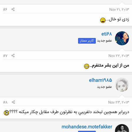
#6
Nov 21, 2013
زدی تو خال...
eti68
عضو جدید
کاربر ممتاز
#7
Nov 22, 2013
من از این بشر متنفرم..
elham1985
عضو جدید
#8
Nov 23, 2013
دربرابر همچين لبخند دلفريبي به نظرتون طرف مقابل چكار ميكنه ؟؟؟؟
mohandese.motefakker