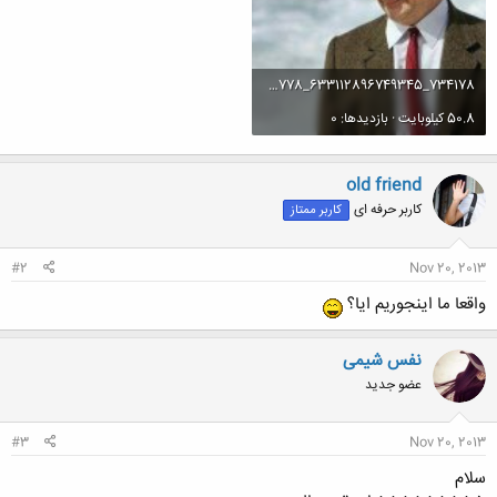
734178_633112896749345_2026373778_n.jpg
50.8 کیلوبایت · بازدیدها: 0
old friend
کاربر حرفه ای
کاربر ممتاز
#2
Nov 20, 2013
واقعا ما اینجوریم ایا؟
نفس شیمی
عضو جدید
#3
Nov 20, 2013
سلام