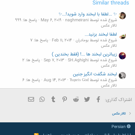
Similar threads
✨ ...لطفا با لبخند وارد شوید!...✨
شروع شده توسط naghmeirani
May 6, 2019
پاسخ ها: 999
تالار عکس
لطفا لبخند بزنید...
شروع شده توسط بومادران
Feb 11, 2014
پاسخ ها: 7
تالار عکس
زیباترین لبخند ها ...! (فقط بخندین )
شروع شده توسط SH.Aghighi
Sep 7, 2013
پاسخ ها: 2
تالار عکس
لبخند شگفت انگیز جنین
شروع شده توسط Ћцвгіѕ Ǥіяl
Aug 14, 2013
پاسخ ها: 6
تالار عکس
لبخند ماهی های کوچولو به عکاس
فیسبوک
تویتر
Reddit
Pinterest
Tumblr
ایمیل
WhatsApp
اشتراک گذاری:
شروع شده توسط Ћцвгіѕ Ǥіяl
Jul 20, 2013
پاسخ ها: 5
تالار عکس
تالار عکس
Persian
R