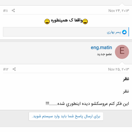
#11
Nov 24, 2013
واقعا ک همینطوره
و
پسر بهاری
ا
ک
ن
eng.matin
E
ش
عضو جدید
ه
ا
:
#12
Nov 25, 2013
نظر
نظر
اين فكر كنم عروسكشو ديده اينطوري شده.......!!!
برای ارسال پاسخ شما باید وارد سیستم شوید.