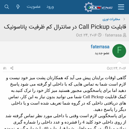
ورود
عضویت
مخابرات نوری
قابلیت Call Pickup در سانترال کم ظرفیت پاناسونیک
ش
ت
Oct 24, 2016
faterrasa
ر
ا
و
ر
faterrasa
F
ع
ی
عضو جدید
ک
خ
ن
ش
ن
ر
#1
Oct 24, 2016
د
و
ه
ع
گاهی اوقات برایتان پیش می آید که همکارتان پشت میز خود نیست و
م
لازم است شما به تماس هایی که با داخلی او گرفته می شود پاسخ
و
دهید اما برای پاسخگویی مجبور هستید میز کار خود را ترک کنید.به
ض
و
کمک قابلیت Call Pickup شما می توانید بدون نیاز به این کار، تماس
ع
های دریافتی داخلی که در گروه شما تعریف شده است و یا داخلی
دیگر را پاسخ دهید.
برای پاسخگویی لازم است وقتی با داخلی مورد نظر تماس گرفته شد
از روی داخلی خود کلید 4 را فشرده و عدد داخلی را شماره گیری
نمائید و یا اگر در گروه داخلی شما قرار دارد 40 را شماره گیری نموده