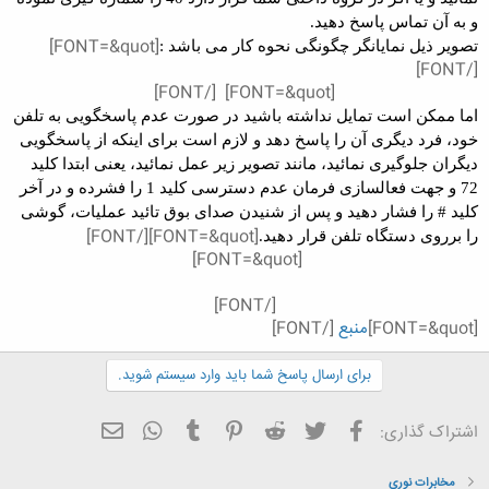
و به آن تماس پاسخ دهید.
[FONT=&quot]
تصویر ذیل نمایانگر چگونگی نحوه کار می باشد :
[/FONT]
[/FONT]
[FONT=&quot]
اما ممکن است تمایل نداشته باشید در صورت عدم پاسخگویی به تلفن
خود، فرد دیگری آن را پاسخ دهد و لازم است برای اینکه از پاسخگویی
دیگران جلوگیری نمائید، مانند تصویر زیر عمل نمائید، یعنی ابتدا کلید
72 و جهت فعالسازی فرمان عدم دسترسی کلید 1 را فشرده و در آخر
کلید # را فشار دهید و پس از شنیدن صدای بوق تائید عملیات، گوشی
[FONT=&quot][/FONT]
را برروی دستگاه تلفن قرار دهید.
[FONT=&quot]
[/FONT]
[FONT=&quot]
منبع
[/FONT]
برای ارسال پاسخ شما باید وارد سیستم شوید.
فیسبوک
تویتر
Reddit
Pinterest
Tumblr
ایمیل
WhatsApp
اشتراک گذاری:
مخابرات نوری