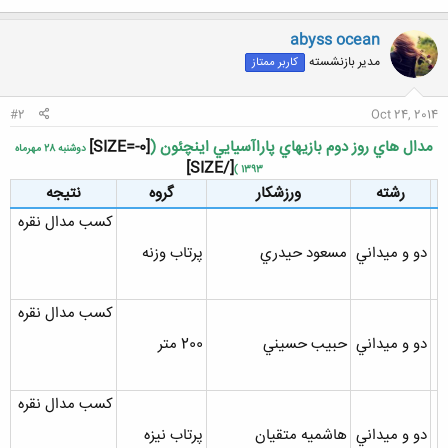
abyss ocean
مدیر بازنشسته
کاربر ممتاز
#2
Oct 24, 2014
مدال هاي روز دوم بازيهاي پاراآسيايي اينچئون (
[SIZE=-0]
دوشنبه 28 مهرماه
[/SIZE]
1393 )
رشته
ورزشکار
گروه
نتيجه
کسب مدال نقره
دو و ميداني
مسعود حيدري
پرتاب وزنه
کسب مدال نقره
دو و ميداني
حبيب حسيني
200 متر
کسب مدال نقره
دو و ميداني
هاشميه متقيان
پرتاب نيزه