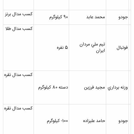
کسب مدال برنز
جودو
محمد عابد
90 کيلوگرم
کسب مدال طلا
تيم ملي مردان
فوتبال
5 نفره
ايران
کسب مدال نقره
وزنه برداري
مجيد فرزين
دسته 80 کيلوگرم
کسب مدال نقره
جودو
حامد عليزاده
100- کيلوگرم