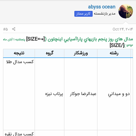
abyss ocean
مدیر بازنشسته
کاربر ممتاز
#5
Oct 24, 2014
مدال هاي روز پنجم بازيهاي پاراآسيايي اينچئون (
[SIZE=-0]
پنجشنبه 1 آبان ماه
[/SIZE]
1393 )
رشته
ورزشکار
گروه
نتيجه
کسب مدال طلا
دو و ميداني
عبدالرضا جوکار
پرتاب نيزه
کسب مدال نقره