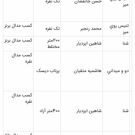
حسن جانفشان
تک نفره
ميز
تنيس روي
کسب مدال برنز
محمد رنجبر
تک نفره
ميز
200متر
کسب مدال برنز
شنا
شاهين ايزديار
مختلط
کسب مدال
نقره
دو و ميداني
هاشميه متقيان
پرتاب ديسک
کسب مدال
نقره
شنا
شاهين ايزديار
400متر آزاد