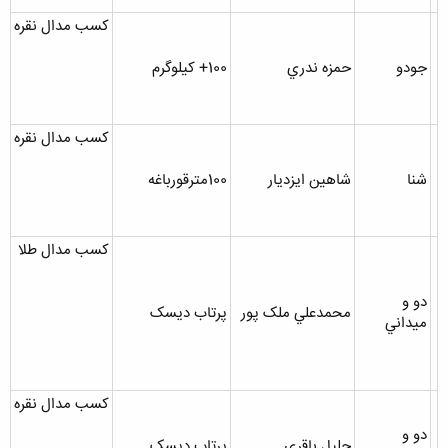
کسب مدال نقره
جودو
حمزه ندري
100+ کيلوگرم
کسب مدال نقره
شنا
شاهين ايزديار
100مترقورباغه
کسب مدال طلا
دو و
محمدعلي ملک پور
پرتاب ديسک
ميداني
کسب مدال نقره
دو و
جليل باقري
پرتاب ديسک