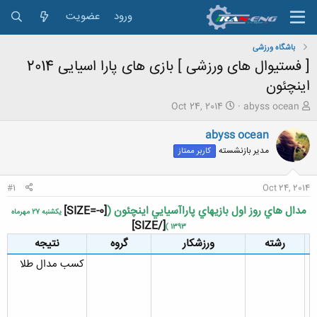
ورود
عضویت
باشگاه ورزشی
[ فستیوال های ورزشی ] بازی های پارا اسیایی 2014
اینچئون
ش
ت
Oct 24, 2014
abyss ocean
ر
ا
و
ر
abyss ocean
ع
ی
مدیر بازنشسته
کاربر ممتاز
ک
خ
ن
ش
ن
ر
#1
Oct 24, 2014
د
و
ه
ع
مدال هاي روز اول بازيهاي پاراآسيايي اينچئون (
[SIZE=-0]
يکشنبه 27 مهرماه
م
[/SIZE]
1393 )
و
رشته
ورزشکار
گروه
نتيجه
ض
و
کسب مدال طلا
ع