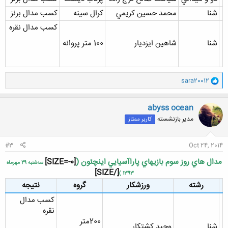
شنا
محمد حسين کريمي
کرال سينه
کسب مدال برنز
کسب مدال نقره
شنا
شاهين ايزديار
100 متر پروانه
و
sara20012
ا
ک
ن
abyss ocean
ش
مدیر بازنشسته
کاربر ممتاز
ه
ا
:
#3
Oct 24, 2014
مدال هاي روز سوم بازيهاي پاراآسيايي اينچئون (
[SIZE=-0]
سه‌شنبه 29 مهرماه
[/SIZE]
1393 )
رشته
ورزشکار
گروه
نتيجه
کسب مدال
نقره
200متر
شنا
وحيد کشتکار