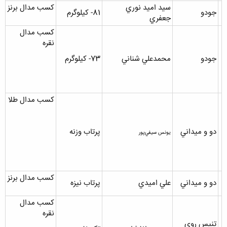
سيد اميد نوري
کسب مدال برنز
جودو
81- کيلوگرم
جعفري
کسب مدال
نقره
جودو
محمدعلي شناني
73- کيلوگرم
کسب مدال طلا
دو و ميداني
پرتاب وزنه
يونس سيفي‌پور
کسب مدال برنز
دو و ميداني
علي اميدي
پرتاب نيزه
کسب مدال
نقره
تنيس روي