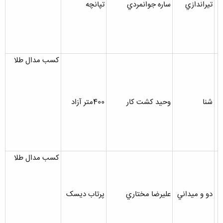
تيراندازي
ساره جوانمردي
تپانچه
کسب مدال طلا
شنا
وحيد کشت کار
400متر آزاد
کسب مدال طلا
دو و ميداني
عليرضا مختاري
پرتاب ديسک