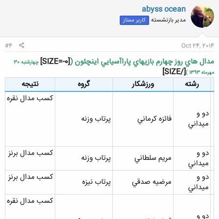
abyss ocean
مدیر بازنشسته
کاربر ممتاز
#4
Oct 24, 2014
مدال هاي روز چهارم بازيهاي پاراآسيايي اينچئون (
[SIZE=-0]
چهارشنبه 30
[/SIZE]
مهرماه 1393 )
رشته
ورزشکار
گروه
نتيجه
کسب مدال نقره
دو و
فائزه کرماني
پرتاب وزنه
ميداني
دو و
کسب مدال برنز
مريم سلطاني
پرتاب وزنه
ميداني
دو و
کسب مدال برنز
مرضيه صدقي
پرتاب نيزه
ميداني
کسب مدال نقره
دو و