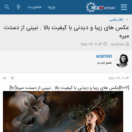
ورود
عضویت
تالار عکس
عکس های زیبا و دیدنی با کیفیت بالا . نبینی از دستت
میره
ش
ت
Dec 26, 2014
aramis1
ر
ا
و
ر
aramis1
ع
ی
عضو جدید
ک
خ
ن
ش
ن
ر
#1
Dec 26, 2014
د
و
ه
ع
[h=2]عکس های زیبا و دیدنی با کیفیت بالا . نبینی از دستت میره[/h]
م
و
ض
و
ع