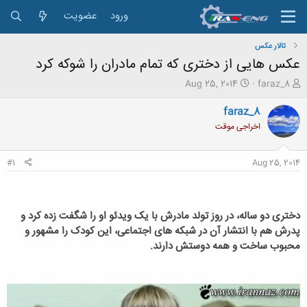
ورود
عضویت
تالار عکس
عکس هایی از دختری که تمام مادران را شوکه کرد
ش
ت
Aug 25, 2014
faraz_8
ر
ا
و
ر
faraz_8
ع
ی
اخراجی موقت
ک
خ
ن
ش
ن
ر
#1
Aug 25, 2014
د
و
ه
ع
م
و
دختری دو ساله، در روز تولد مادرش با یک ویدئو او را شگفت زده کرد و
ض
پدرش هم با انتشار آن در شبکه های اجتماعی، این کودک را مشهور و
و
ع
محبوب ساخت و همه دوستش دارند.