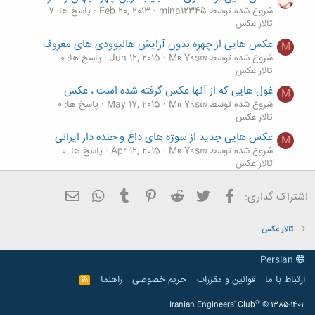
شروع شده توسط mina12345
Feb 20, 2013
پاسخ ها: 7
تالار عکس
عکس هایی از چهره بدون آرایش هالیوودی های معروف
M
شروع شده توسط Mʀ Yᴀsɪɴ
Jun 12, 2015
پاسخ ها: 0
تالار عکس
غول هایی که از آنها عکس گرفته شده است ، عکس
M
شروع شده توسط Mʀ Yᴀsɪɴ
May 17, 2015
پاسخ ها: 0
تالار عکس
عکس هایی جدید از سوژه های داغ و خنده دار ایرانی
M
شروع شده توسط Mʀ Yᴀsɪɴ
Apr 12, 2015
پاسخ ها: 0
تالار عکس
عکس هایی دیدنی از ملوان زبل واقعی !!!
فیسبوک
تویتر
Reddit
Pinterest
Tumblr
ایمیل
WhatsApp
اشتراک گذاری:
شروع شده توسط dina arian
Feb 23, 2015
پاسخ ها: 1
تالار عکس
تالار عکس
Persian
ارتباط با ما
قوانین و مقرّرات
حریم خصوصی
راهنما
R
S
S
®
Iranian Engineers' Club
© 1385-1401.