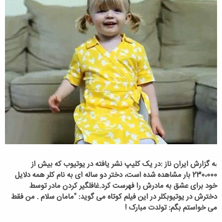
ه گزارش ایران ناز :در یک کلیپ نشر یافته در یوتیوب که بیش از
ب
230،000 بار مشاهده شده است، دختر دو ساله ای به نام کلر همه دلایل
خود برای عشق به مادرش را فهرست کرد.غافلگیر کردن مادر توسط
دخترش در یوتیوبکلر در این فیلم کوتاه می گوید: "مامان سلام . من فقط
می خواستم بگم: تولدت مبارک !