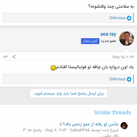
به سلامتی چند وقتشونه؟
و
Girlicious
ا
ک
ن
sea ray
ش
عضو جدید
کاربر ممتاز
ه
ا
:
#3
May 15, 2013
یاد اون دروازه بان چاقه تو فوتبالیستا افتادم
و
Girlicious
ا
ک
ن
برای ارسال پاسخ شما باید وارد سیستم شوید.
ش
ه
ا
Similar threads
:
عکس لو رفته از عمو زنجیر باف!☺
شروع شده توسط babak485
Aug 7, 2013
پاسخ ها: 3
تالار عکس