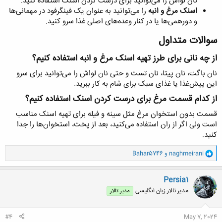
نان لواش را می‌توانید برای درست کردن اسنک استفاده کنید.
اسنک مرغ و انبه
را می‌توانید به عنوان یک فینگرفود در مهمانی‌ها
و دورهمی‌ها یا در کنار وعده‌های اصلی غذا سرو کنید.
سوالات متداول​
از چه نانی برای طرز تهیه اسنک مرغ و انبه استفاده کنیم؟​
نان باگت، نان پیتا، نان تست و حتی نان لواش را می‌توانید برای سرو
این پیش‌غذا یا غذای سبک برای شام به کار ببرید.
از کدام قسمت مرغ برای درست کردن اسنک استفاده کنیم؟​
قسمت بدون استخوان مرغ مثل سینه و فیله برای تهیه اسنک مناسب
است ولی اگر از ران استفاده می‌کنید، بعد از پخت، استخوان‌ها را جدا
کنید.
و
naghmeirani
و
Bahar5746
ا
ک
ن
Persia1
ش
مدیر تالار زبان انگلیسی
مدیر تالار
ه
ا
:
#4
May 7, 2024