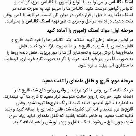
اسنک کالباس
را می‌توانید با انواع ژامبون یا کالباس مرغ، گوشت و
کالباس گیاهی درست کنید. کالباس‌ها را می‌توانید به صورت ساده در
اسنک بگذارید یا قبل از قرار دادن در میان نان تست، در تابه، با کمی روغن
تفت دهید. در ادامه مراحل و جزییات
طرز تهیه اسنک کالباس
را بخوانید.
مرحله اول: مواد اسنک ژامبون را آماده کنید​
در اولین مرحله از طرز تهیه اسنک، ابتدا کالباس‌ها را خرد کنید. قارچ و
فلفل دلمه‌ای را بشویید. قارچ‌ها را به صورت نازک خرد کنید. فلفل
دلمه‌ای‌ها را برش بزنید و تخم‌های آن‌ها را دور بریزید. فلفل‌ دلمه‌ای‌ها را
به صورت نگینی ریز خرد کنید. ذرت را اگر به صورت تازه خریداری کرده‌اید،
با مقداری آب بپزید تا نرم شود.
مرحله دوم: قارچ و فلفل دلمه‌ای را تفت دهید​
در یک تابه، کمی روغن یا کره بریزید و وقتی روغن داغ شد، قارچ‌ها را
اضافه کنید. حرارت را روی حالت متوسط قرار دهید تا قارچ‌ها آب نیندازند.
به اندازه ۱ قاشق آبلیمو اضافه کنید تا رنگ قارچ‌ها تیره نشود. وقتی
قارچ‌ها نرم شدند و آب آنها کشیده شد، فلفل دلمه‌ای را اضافه کنید و چند
ثانیه تفت دهید. به خاطر داشته باشید که فلفل دلمه‌ای نباید زیاد سرخ
شود، چون تلخ می‌شود. نمک، فلفل و پودر آویشن را هم اضافه کنید.