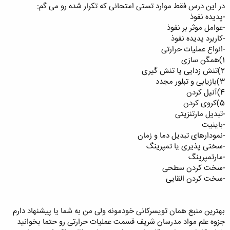
در این درس فقط موارد تستی امتحانی که تکرار شده رو می گم:
-پدیده نفوذ
-عوامل موثر بر نفوذ
-کاربرد پدیده نفوذ
-انواع عملیات حرارتی
1)همگن سازی
2)تنش زدایی یا تنش گیری
3)بازیابی و تبلور مجدد
4)آنیل کردن
5)کروی کردن
-تبدیل مارتنزیتی
-باینیت
-نمودارهای تبدیل دما و زمان
-سختی پذیری یا تمپرینگ
-مارتمپرینگ
-سخت کردن سطحی
-سخت کردن القایی
بهترین منبع همان تویسرکانی خودمونه ولی من به شما یا پیشنهاد دارم
جزوه علم مواد مدرسان شریف قسمت عملیات حرارتی رو حتما بخوانید