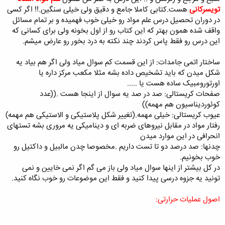
تویسرکانی
هست.کتابی کاملا جامع و دقیق ولی خیلی سنگین.!! اگر کسی
در دوران تحصیل درس علم مواد رو خیلی خوب فهمیده و بر تمام مسائل
واقف شده همون بهتر که این کتاب رو از اول بخونه ولی برای کسانی که
این درس رو فقط پاس کردند چند نکته به درد بخور رو عارض میشم.
ساختار اتمی جامدات: از این قسمت کم سوال میاد ولی اگر هم بیاد یه
شکل میدن که باید تشخیص داده بشه مثلا مکعب مرکز داره یا
اورتورومبیک ساده هست یا .....
صفحات کریستالی: صد در صد یه سوال از اینجا هست .((عدد
کوئوردیناسیون هم مهمه))
عیوب کریستالی: خیلی مهمه.(تغییر شکل پلاستیکی و الاستیکی هم مهمه)
رفتار مواد در مقابل نیروهای ضربه ای و دینامیکی یه مروری بشه تستهای
انحرافی در این موارد میدن
چدنها: صد درصد دو تا تست داریم .مخصوصا چدن مالبیل و داکتیل رو
خوب بخونیم.
در کل بیشتر از اینها سوال میاد ولی باز می گم اگر نمی خایین و نمی
تونید یه جزوه درسی پیدا کنید و فقط این موضوعات رو خوب نگاه کنید.
اصول عملیات حرارتی: