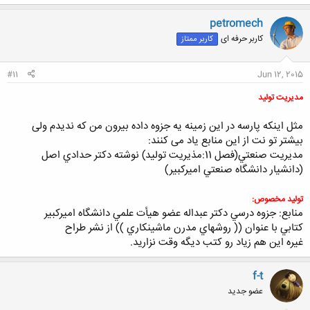
petromech
کاربر حرفه ای
کاربر ممتاز
#11
Jun 12, 2015
مدیریت تولید
مثل اینکه پارسه در این زمینه یه جزوه داده بیرون من که ندیدم ولی
بیشتر تو نت از این منابع یاد می کنند:
مديريت صنعتي(فصل 11:مذيريت توليد) نوشته دكتر حدادي اصل
(دانشيار دانشگاه صنعتي اميركبير)
توليد مخصوص:
منابع: جزوه درسي دكتر عبداله عضو هيأت علمي دانشگاه اميركبير
كتابي با عنوان (( روشهاي مدرن ماشينكاري )) از نشر طراح
غیره این هم زیاد رو کتب دیگه وقت نزارید.
f-t
عضو جدید