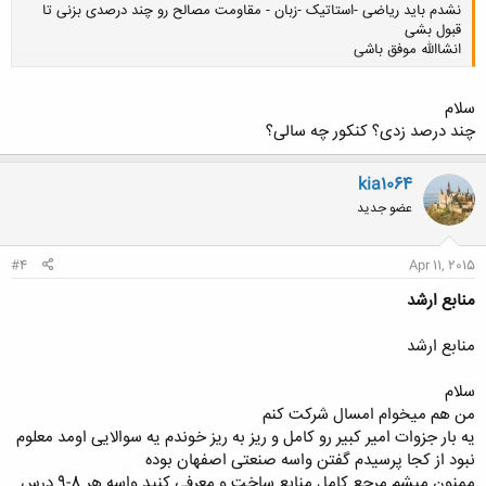
نشدم باید ریاضی -استاتیک -زبان - مقاومت مصالح رو چند درصدی بزنی تا
قبول بشی
انشاالله موفق باشی
سلام
کلیک کنید تا باز شود...
چند درصد زدی؟ کنکور چه سالی؟
kia1064
عضو جدید
#4
Apr 11, 2015
منابع ارشد
منابع ارشد
سلام
من هم میخوام امسال شرکت کنم
یه بار جزوات امیر کبیر رو کامل و ریز به ریز خوندم یه سوالایی اومد معلوم
نبود از کجا پرسیدم گفتن واسه صنعتی اصفهان بوده
ممنون میشم مرجع کامل منابع ساخت و معرفی کنید واسه هر 8-9 درس