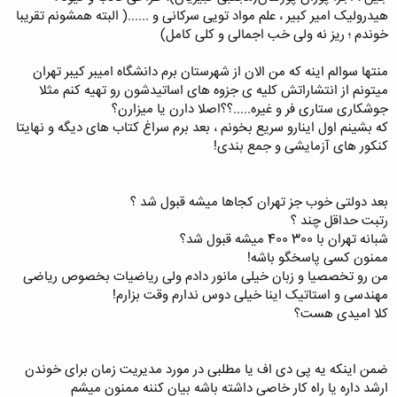
هیدرولیک امیر کبیر ، علم مواد تویی سرکانی و ......( البته همشونم تقریبا
خوندم ؛ ریز نه ولی خب اجمالی و کلی کامل)
منتها سوالم اینه که من الان از شهرستان برم دانشگاه امیبر کیبر تهران
میتونم از انتشاراتش کلیه ی جزوه های اساتیدشون رو تهیه کنم مثلا
جوشکاری ستاری فر و غیره.....؟؟اصلا دارن یا میزارن؟
که بشینم اول اینارو سریع بخونم ، بعد برم سراغ کتاب های دیگه و نهایتا
کنکور های آزمایشی و جمع بندی!
بعد دولتی خوب جز تهران کجاها میشه قبول شد ؟
رتبت حداقل چند ؟
شبانه تهران با 300 400 میشه قبول شد؟
ممنون کسی پاسخگو باشه!
من رو تخصصیا و زبان خیلی مانور دادم ولی ریاضیات بخصوص ریاضی
مهندسی و استاتیک اینا خیلی دوس ندارم وقت بزارم!
کلا امیدی هست؟
ضمن اینکه یه پی دی اف یا مطلبی در مورد مدیریت زمان برای خوندن
ارشد داره یا راه کار خاصی داشته باشه بیان کننه ممنون میشم