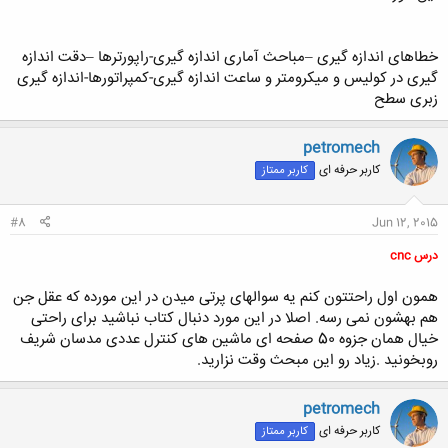
خطاهای اندازه گیری –مباحث آماری اندازه گیری-راپورترها –دقت اندازه
گیری در کولیس و میکرومتر و ساعت اندازه گیری-کمپراتورها-اندازه گیری
زبری سطح
petromech
کاربر حرفه ای
کاربر ممتاز
#8
Jun 12, 2015
درس cnc
همون اول راحتتون کنم یه سوالهای پرتی میدن در این مورده که عقل جن
هم بهشون نمی رسه. اصلا در این مورد دنبال کتاب نباشید برای راحتی
خیال همان جزوه 50 صفحه ای ماشین های کنترل عددی مدسان شریف
روبخونید .زیاد رو این مبحث وقت نزارید.
petromech
کاربر حرفه ای
کاربر ممتاز