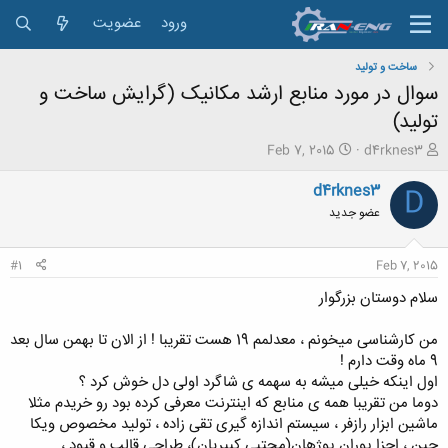
ورود
عضویت
ساخت و تولید
سوال در مورد منابع ارشد مکانیک (گرایش ساخت و
تولید)
ش
ت
Feb 7, 2015
d4rknes3
ر
ا
و
ر
d4rknes3
D
ع
ی
عضو جدید
ک
خ
ن
ش
ن
ر
#1
Feb 7, 2015
د
و
ه
ع
سلام دوستان بزرگوار
م
و
من کارشناسی میخونم ، معدلمم 19 هست تقریبا ! از الان تا بهمن سال بعد
ض
9 ماه وقت دارم !
و
اول اینکه خیلی میشه به سهمه ی شاگرد اولی دل خوش کرد ؟
ع
دوما من تقریبا همه ی منابع که اینترنت معرفی کرده بود رو خریدم مثلا
ماشین ابزار رازفر ، سیستم اندازه گیری تقی زاده ، تولید مخصوص ویکا
جین ، اجزا پوران پوژهان(مجتبی کبیریان)، طراحی قالب و قیود ،