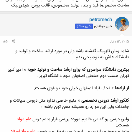
ساخت مخصوصا قید و بند ، تولید مخصوص، قالب پرس، هیدرولیک
petromech
کاربر حرفه ای
کاربر ممتاز
#5
Jun 12, 2015
شاید زمان تایپیک گذشته باشه ولی در مورد ارشد ساخت و تولید و
دانشگاه هاش یه توضیحی بدم :
بهترین دانشگاه سراسری که برای ارشد ساخت و تولید خوبه
» امیر کبیر
تهران هست دوم صنعتی اصفهان سوم دانشگاه تبریز .
از آزادها
» نجف آباد اصفهان خیلی خوب و قوی هست.
کنکور ارشد دروس تخصصی
» منبع خاصی نداره مثل دروس سیالات و
جامدات ولی این موارد رو همیشه ذهن تون باشه:::
ولین درسی رو که می خاییم مورده بررسی قرار بدیم درس
علم مواد
هست.:
منبع و مرجع و رفرنس و .. این درس به نظر من همون
علم مواد استاد