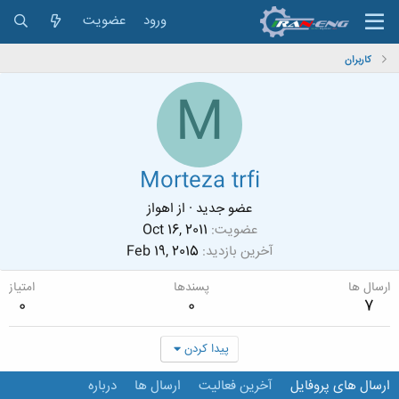
ورود
عضویت
کاربران
M
Morteza trfi
عضو جدید
·
از
اهواز
عضویت
Oct 16, 2011
آخرین بازدید
Feb 19, 2015
ارسال ها
پسندها
امتیاز
0
0
7
پیدا کردن
ارسال های پروفایل
آخرین فعالیت
ارسال ها
درباره