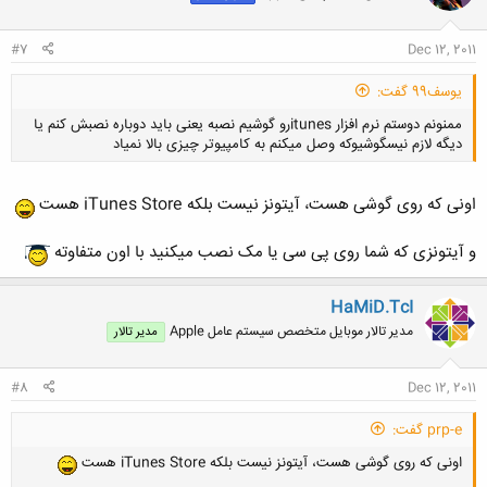
#7
Dec 12, 2011
یوسف99 گفت:
ممنونم دوستم نرم افزار itunesرو گوشیم نصبه یعنی باید دوباره نصبش کنم یا
دیگه لازم نیسگوشیوکه وصل میکنم به کامپیوتر چیزی بالا نمیاد
اونی که روی گوشی هست، آیتونز نیست بلکه iTunes Store هست
و آیتونزی که شما روی پی سی یا مک نصب میکنید با اون متفاوته
کلیک کنید تا باز شود...
HaMiD.TcI
مدیر تالار موبایل متخصص سیستم عامل Apple
مدیر تالار
#8
Dec 12, 2011
prp-e گفت:
اونی که روی گوشی هست، آیتونز نیست بلکه iTunes Store هست