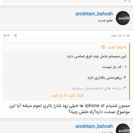
ا
ک
ن
anishtain_bahosh
ش
عضو جدید
ه
ا
:
#24
Jan 17, 2012
prp-e گفت:
این سیستم عامل چند فرق اساسی داره:
1 - کد باز نیست
2- پرفورمنس بالاتری داره
3- برنامه های اختصاصیش بیشتره
کلیک کنید تا باز شود...
4- فقط مخصوص iPhone/iPod/iPad هست
ممنون شنیدم که iphone ها خیلی زود شارژ باتری تموم میشه آیا این
5- کلا سرعت و دقت بالاتری داره.
موضوع صحت داره؟راه حلش چیه؟
6- امکان Brick شدنش نسبت به آندروید بسیار کمتره
anishtain_bahosh
عضو جدید