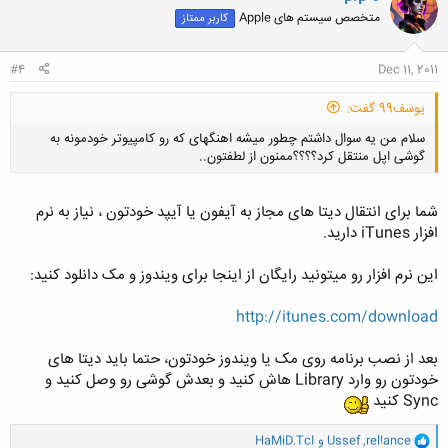
متخصص سیستم های Apple
کاربر ممتاز
#4
Dec 11, 2011
یوسف99 گفت:
سلام من یه سوال داشتم چطور میشه اهنگهای که رو کامپیوتر خودمونه به
گوشی اپل منتقل کرد؟؟؟؟ممنون از لطفتون..
شما برای انتقال دیتا های مجاز به آیفون یا آیپد خودتون ، نیاز به نرم
افزار iTunes دارید.
کلیک کنید تا باز شود...
این نرم افزار رو میتونید رایگان از اینجا برای ویندوز و مک دانلود کنید:
http://itunes.com/download
بعد از نصب برنامه روی مک یا ویندوز خودتون، حتما باید دیتا های
خودتون رو وارد Library هاش کنید و بعدش گوشی رو وصل کنید و
Sync کنید
و
rel!ance
,
Ussef
و
HaMiD.TcI