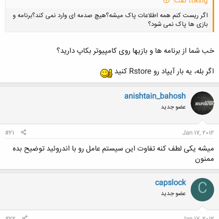
ttlking گفت:
اگر ریست کنم همه اطلاعات پاک میشه؟هیچ صدمه ای وارد نمی کند؟برنامه و
بازی ها پاک نمی شود؟
خب شما از برنامه ها و بازیها روی کامپیوتر بکاپ دارید؟
اگر بله، یه بار آیپاد رو Rstore کنید
کلیک کنید تا باز شود...
anishtain_bahosh
عضو جدید
#21
Jan 17, 2012
میشه یکی لطف کنه تفاوت این سیستم عامل رو با اندروئید توضیح بده
ممنون
capslock
C
عضو جدید