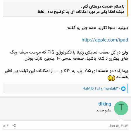
با سلام خدمت دوستای گلم .
میشه لطفا یکی در مورد امکانات آی پد توضیح بده . لطفا.
ببینید اینجا تقریبا همه چیز رو گفته:
http://apple.com/ipad
کلیک کنید تا باز شود...
ولی در کل صفحه نمایش رتینا با تکنولوژی PIS که موجب میشه رنگ
های بهتری داشته باشید، صفحه لمسی 10 اینچی، نازک بودن
پردازنده دو هسته ای A5 اپل، رم 512 و .... از امکانات این تبلت بی نظیر
هستند
و
mahtab30
و
HaMiD.TcI
ا
ک
ن
ttlking
T
ش
عضو جدید
ه
ا
:
#14
Jan 15, 2012