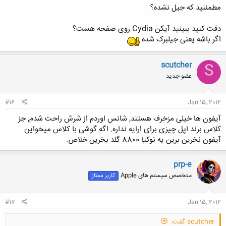
مطمئنید که جیل نشده؟
کلیک کنید تا باز شود...
دقت کنید ببینید آیکن Cydia روی صفحه هست؟
اگر باشه یعنی جیلبرک شده
scutcher
S
عضو جدید
#16
Jan 15, 2012
آیفون ها خیلی مزخرف هستند, شانس اوردم از شرش راحت شدم, جز
کلاس برند اپل چیزی برای ارایه نداره. اگه گوشی با کلاس میخواین
آیفون نخرین برین یه نوکیا 8800 گلد بخرین خلاص.
prp-e
متخصص سیستم های Apple
کاربر ممتاز
#17
Jan 15, 2012
scutcher گفت: