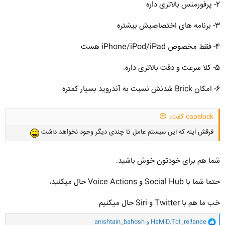
کلیک کنید تا باز شود...
2- پرفورمنس بالاتری داره
3- برنامه های اختصاصیش بیشتره
4- فقط مخصوص iPhone/iPod/iPad هست
5- کلا سرعت و دقت بالاتری داره.
6- امکان Brick شدنش نسبت به آندروید بسیار کمتره
capslock گفت:
فرقش اینه که این سیستم عامل تا چندی دیگر وجود نخواهد داشت
شما هم برای خودتون خوش باشید.
حتما شما با Social Hub و Voice Actions حال میکنید،
خب ما هم با Twitter و Siri حال میکنیم
و
rel!ance
,
HaMiD.TcI
و
anishtain_bahosh