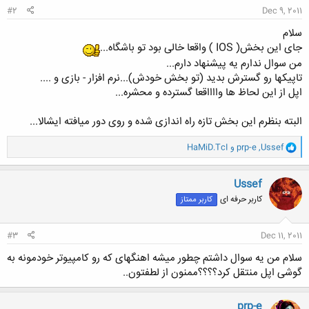
#2
Dec 9, 2011
سلام
جای این بخش( IOS ) واقعا خالی بود تو باشگاه...
من سوال ندارم یه پیشنهاد دارم...
تاپیکها رو گسترش بدید (تو بخش خودش)...نرم افزار - بازی و ....
اپل از این لحاظ ها وااااقعا گسترده و محشره...
البته بنظرم این بخش تازه راه اندازی شده و روی دور میافته ایشالا...
و
Ussef
,
prp-e
و
HaMiD.TcI
ا
ک
ن
Ussef
ش
کاربر حرفه ای
کاربر ممتاز
ه
ا
:
#3
Dec 11, 2011
سلام من یه سوال داشتم چطور میشه اهنگهای که رو کامپیوتر خودمونه به
گوشی اپل منتقل کرد؟؟؟؟ممنون از لطفتون..
prp-e