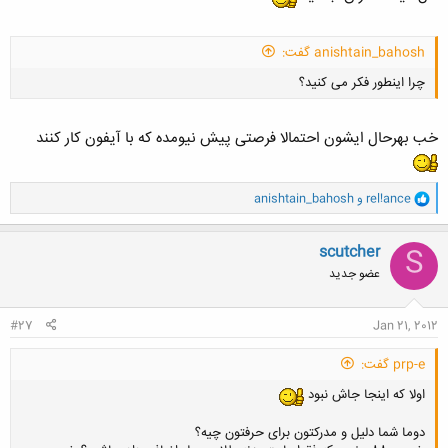
کلیک کنید تا باز شود...
anishtain_bahosh گفت:
چرا اینطور فکر می کنید؟
خب بهرحال ایشون احتمالا فرصتی پیش نیومده که با آیفون کار کنند
و
rel!ance
و
anishtain_bahosh
ا
کلیک کنید تا باز شود...
ک
ن
scutcher
S
ش
عضو جدید
ه
ا
:
#27
Jan 21, 2012
prp-e گفت:
اولا که اینجا جاش نبود
دوما شما دلیل و مدرکتون برای حرفتون چیه؟