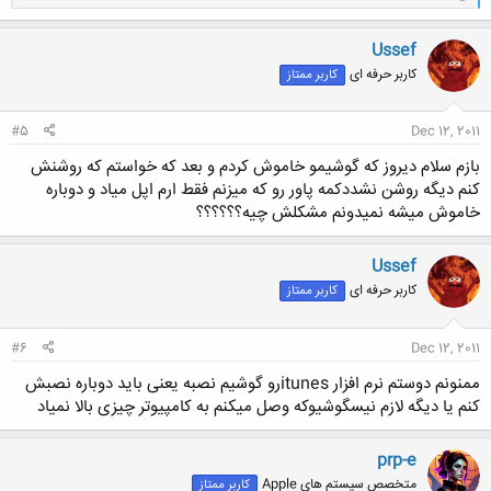
ا
ک
ن
Ussef
ش
کاربر حرفه ای
کاربر ممتاز
ه
ا
:
#5
Dec 12, 2011
بازم سلام دیروز که گوشیمو خاموش کردم و بعد که خواستم که روشنش
کنم دیگه روشن نشددکمه پاور رو که میزنم فقط ارم اپل میاد و دوباره
خاموش میشه نمیدونم مشکلش چیه؟؟؟؟؟؟
Ussef
کاربر حرفه ای
کاربر ممتاز
#6
Dec 12, 2011
ممنونم دوستم نرم افزار itunesرو گوشیم نصبه یعنی باید دوباره نصبش
کنم یا دیگه لازم نیسگوشیوکه وصل میکنم به کامپیوتر چیزی بالا نمیاد
prp-e
متخصص سیستم های Apple
کاربر ممتاز