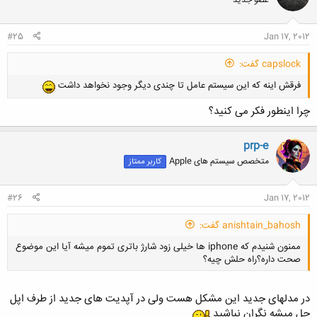
شما هم برای خودتون خوش باشید.
#25
Jan 17, 2012
حتما شما با Social Hub و Voice Actions حال میکنید،
capslock گفت:
خب ما هم با Twitter و Siri حال میکنیم
فرقش اینه که این سیستم عامل تا چندی دیگر وجود نخواهد داشت
چرا اینطور فکر می کنید؟
prp-e
متخصص سیستم های Apple
کاربر ممتاز
#26
Jan 17, 2012
anishtain_bahosh گفت:
ممنون شنیدم که iphone ها خیلی زود شارژ باتری تموم میشه آیا این موضوع
صحت داره؟راه حلش چیه؟
در مدلهای جدید این مشکل هست ولی در آپدیت های جدید از طرف اپل
حل میشه نگران نباشید