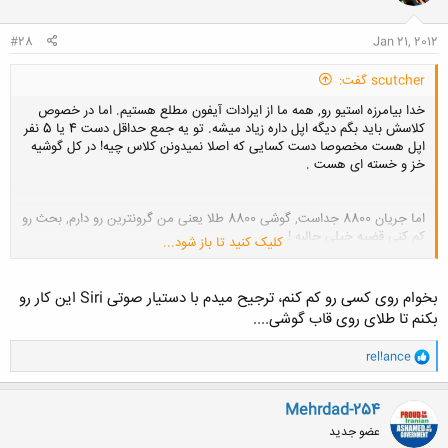
#28
Jan 21, 2012
scutcher گفت:
خدا بیامرزه استیو رو, همه ما از ایرادات آیفون مطلع هستیم. اما در خصوص
کلاسش باید بگم دیگه اپل داره زیاد میشه. تو یه جمع حداقل دست 4 یا 5 نفر
اپل هست مخصوصا دست کسایی که اصلا نمیدونن کلاس چیه! در کل گوشیه
خز و خسته ای هست .
اما جریان 8800 جداست, گوشی 8800 طلا یعنی من گرونترین رو دارم, بحث رو
کم کنی قضیه خیلی جالبه !
کلیک کنید تا باز شود...
اما حرف کلی من اینه که کلا وقتتون رو واسه گوشی و این چیزا تلف نکنین. اینا
بخوام روی کسی رو کم کنم، ترجیح میدم با دستیار صوتی Siri این کار رو
همش چرته, یه روز با تبلیغات فراوون میان فردا روزی از اینکه حتی بهش نگاه
بکنم تا طلای روی قاب گوشی....
هم بکنی حالت بد میشه پس چه بهتر که از همین الان فردا رو ببینیم و وقتمون
رو واسه اینجور چیزا تلف نکنیم.
و
rel!ance
ا
ک
ن
Mehrdad-254
ش
عضو جدید
ه