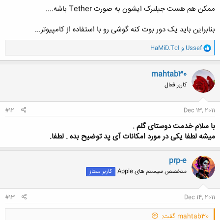
ممکن هم هست جیلبرک ایشون به صورت Tether باشه....
بنابراین باید یک دور بوت کنه گوشی رو با استفاده از کامپیوتر...
کلیک کنید تا باز شود...
و
Ussef
و
HaMiD.TcI
ا
ک
ن
mahtab30
ش
کاربر فعال
ه
ا
:
#12
Dec 13, 2011
با سلام خدمت دوستای گلم .
میشه لطفا یکی در مورد امکانات آی پد توضیح بده . لطفا.
prp-e
متخصص سیستم های Apple
کاربر ممتاز
#13
Dec 14, 2011
mahtab30 گفت: