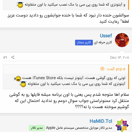
و آیتونزی که شما روی پی سی یا مک نصب میکنید با اون متفاوته
سوالشون خنده دار نبود که شما با خنده جوابشون رو دادید دوست عزیز.
لطفا" رعایت کنید
Ussef
کاربر حرفه ای
کاربر ممتاز
#9
Dec 13, 2011
prp-e گفت:
اونی که روی گوشی هست، آیتونز نیست بلکه iTunes Store هست
و
آیتونزی که شما روی پی سی یا مک نصب میکنید با اون متفاوته
سلام اها متوجه شدم پس یعنی با اون برنامه میشه فایلها رو به گوشی
منتقل کرد ممنونراستی جواب سوال دومم رو ندادید احتمال این که
گوشیم سوخته هست یا نه؟؟؟؟
HaMiD.TcI
مدیر تالار موبایل متخصص سیستم عامل Apple
مدیر تالار