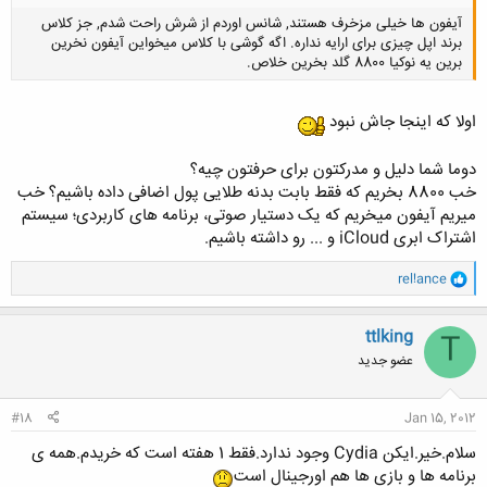
آیفون ها خیلی مزخرف هستند, شانس اوردم از شرش راحت شدم, جز کلاس
برند اپل چیزی برای ارایه نداره. اگه گوشی با کلاس میخواین آیفون نخرین
برین یه نوکیا 8800 گلد بخرین خلاص.
اولا که اینجا جاش نبود
کلیک کنید تا باز شود...
دوما شما دلیل و مدرکتون برای حرفتون چیه؟
خب 8800 بخریم که فقط بابت بدنه طلایی پول اضافی داده باشیم؟ خب
میریم آیفون میخریم که یک دستیار صوتی، برنامه های کاربردی؛ سیستم
اشتراک ابری iCloud و ... رو داشته باشیم.
و
rel!ance
ا
ک
ن
ttlking
T
ش
عضو جدید
ه
ا
:
#18
Jan 15, 2012
سلام.خیر.ایکن Cydia وجود ندارد.فقط 1 هفته است که خریدم.همه ی
برنامه ها و بازی ها هم اورجینال است