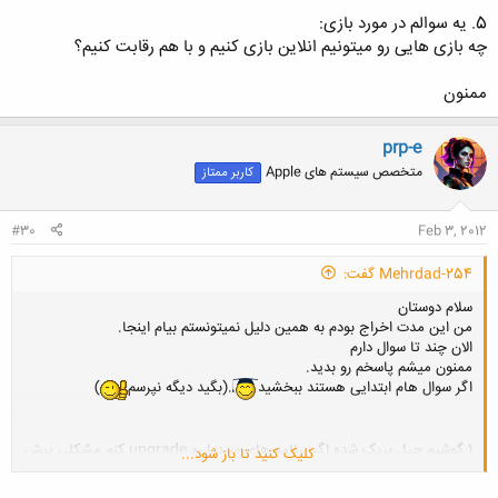
5. یه سوالم در مورد بازی:
چه بازی هایی رو میتونیم انلاین بازی کنیم و با هم رقابت کنیم؟
ممنون
prp-e
متخصص سیستم های Apple
کاربر ممتاز
#30
Feb 3, 2012
Mehrdad-254 گفت:
سلام دوستان
من این مدت اخراج بودم به همین دلیل نمیتونستم بیام اینجا.
الان چند تا سوال دارم
ممنون میشم پاسخم رو بدید.
اگر سوال هام ابتدایی هستند ببخشید
.(بگید دیگه نپرسم
)
1.گوشیم جیل بریک شده.اگر برنامه های سیدیا رو upgrade کنم مشکلی پیش
کلیک کنید تا باز شود...
نمیاد؟