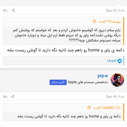
#10
Dec 13, 2011
یوسف99 گفت:
بازم سلام دیروز که گوشیمو خاموش کردم و بعد که خواستم که روشنش کنم
دیگه روشن نشددکمه پاور رو که میزنم فقط ارم اپل میاد و دوباره خاموش
میشه نمیدونم مشکلش چیه؟؟؟؟؟؟
دکمه ی پاور و home رو باهم چند ثانیه نگه دارید تا گوشی ریست بشه
و
Ussef
ا
کلیک کنید تا باز شود...
ک
ن
prp-e
ش
متخصص سیستم های Apple
کاربر ممتاز
ه
ا
:
#11
Dec 13, 2011
HaMiD.TcI گفت:
دکمه ی پاور و home رو باهم چند ثانیه نگه دارید تا گوشی ریست بشه