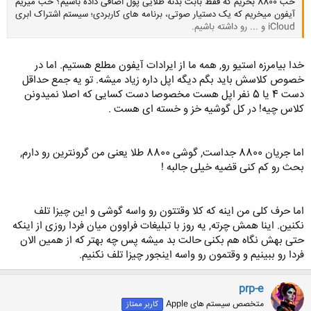
خب 8800 بخریم که فقط بابت بدنه طلایی پول اضافی داده باشیم؟ خب میریم
آیفون میخریم که یک دستیار صوتی، برنامه های کاربردی؛ سیستم اشتراک ابری
iCloud و ... رو داشته باشیم.
کلیک کنید تا باز شود...
خدا بیامرزه استیو رو, همه ما از ایرادات آیفون مطلع هستیم. اما در
خصوص کلاسش باید بگم دیگه اپل داره زیاد میشه. تو یه جمع حداقل
دست 4 یا 5 نفر اپل هست مخصوصا دست کسایی که اصلا نمیدونن
کلاس چیه! در کل گوشیه خز و خسته ای هست .
اما جریان 8800 جداست, گوشی 8800 طلا یعنی من گرونترین رو دارم,
بحث رو کم کنی قضیه خیلی جالبه !
اما حرف کلی من اینه که کلا وقتتون رو واسه گوشی و این چیزا تلف
نکنین. اینا همش چرته, یه روز با تبلیغات فراوون میان فردا روزی از اینکه
حتی بهش نگاه هم بکنی حالت بد میشه پس چه بهتر که از همین الان
فردا رو ببینیم و وقتمون رو واسه اینجور چیزا تلف نکنیم.
prp-e
متخصص سیستم های Apple
کاربر ممتاز