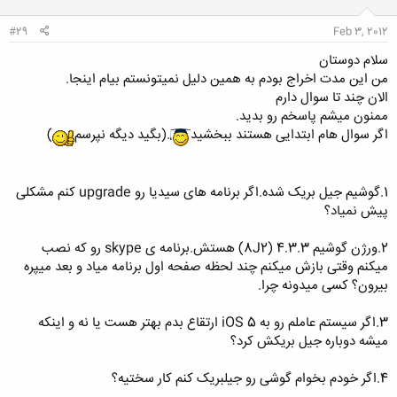
ا
:
#29
Feb 3, 2012
سلام دوستان
من این مدت اخراج بودم به همین دلیل نمیتونستم بیام اینجا.
الان چند تا سوال دارم
ممنون میشم پاسخم رو بدید.
اگر سوال هام ابتدایی هستند ببخشید
.(بگید دیگه نپرسم
)
1.گوشیم جیل بریک شده.اگر برنامه های سیدیا رو upgrade کنم مشکلی
پیش نمیاد؟
2.ورژن گوشیم 4.3.3 (8J2) هستش.برنامه ی skype رو که نصب
میکنم وقتی بازش میکنم چند لحظه صفحه اول برنامه میاد و بعد میپره
بیرون؟ کسی میدونه چرا.
3.اگر سیستم عاملم رو به iOS 5 ارتقاع بدم بهتر هست یا نه و اینکه
میشه دوباره جیل بریکش کرد؟
4.اگر خودم بخوام گوشی رو جیلبریک کنم کار سختیه؟