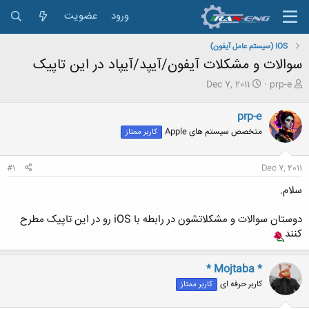
ورود
عضویت
IOS (سیستم عامل آیفون)
سوالات و مشکلات آیفون/آیپد/آیپاد در این تاپیک
ش
ت
Dec 7, 2011
prp-e
ر
ا
و
ر
prp-e
ع
ی
متخصص سیستم های Apple
کاربر ممتاز
ک
خ
ن
ش
ن
ر
#1
Dec 7, 2011
د
و
ه
ع
سلام.
م
و
دوستان سوالات و مشکلاتشون در رابطه با iOS رو در این تاپیک مطرح
ض
کنند
و
ع
* Mojtaba *
کاربر حرفه ای
کاربر ممتاز