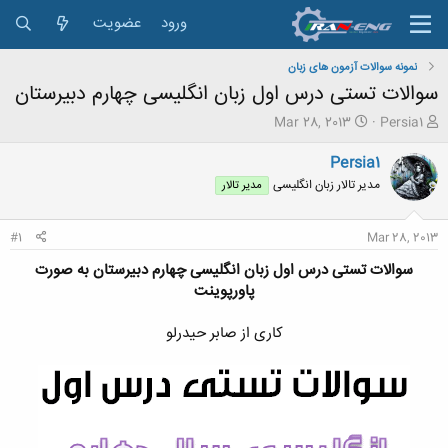
ورود
عضویت
نمونه سوالات آزمون های زبان
سوالات تستی درس اول زبان انگلیسی چهارم دبیرستان‎
ش
ت
Mar 28, 2013
Persia1
ر
ا
و
ر
Persia1
ع
ی
مدیر تالار زبان انگلیسی
مدیر تالار
ک
خ
ن
ش
ن
ر
#1
Mar 28, 2013
د
و
ه
ع
سوالات تستی درس اول زبان انگلیسی چهارم دبیرستان‎ به صورت
م
پاورپوینت
و
ض
کاری از صابر حیدرلو​
و
ع