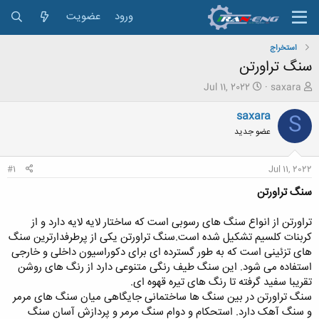
ورود
عضویت
استخراج
سنگ تراورتن
ش
ت
Jul 11, 2022
saxara
ر
ا
و
ر
saxara
S
ع
ی
عضو جدید
ک
خ
ن
ش
ن
ر
#1
Jul 11, 2022
د
و
ه
ع
سنگ تراورتن
م
و
تراورتن از انواع سنگ های رسوبی است که ساختار لایه لایه دارد و از
ض
کربنات کلسیم تشکیل شده است.سنگ تراورتن یکی از پرطرفدارترین سنگ
و
های تزئینی است که به طور گسترده ای برای دکوراسیون داخلی و خارجی
ع
استفاده می شود. این سنگ طیف رنگی متنوعی دارد از رنگ های روشن
تقریبا سفید گرفته تا رنگ های تیره قهوه ای.
سنگ تراورتن در بین سنگ ها ساختمانی جایگاهی میان سنگ های مرمر
و سنگ آهک دارد. استحکام و دوام سنگ مرمر و پردازش آسان سنگ