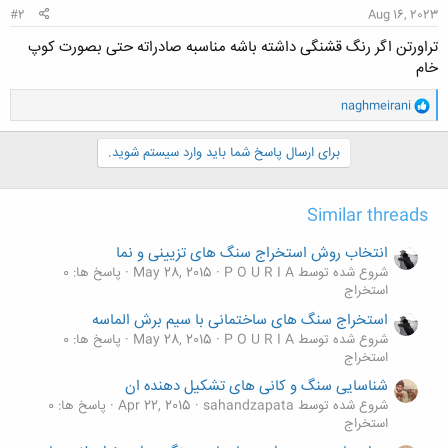
#2
Aug 16, 2023
تراورتن اگر رنگ قشنگی داشته باشه مناسبه صادراته حتی بصورت کوپ
خام
و
naghmeirani
ا
ک
ن
برای ارسال پاسخ شما باید وارد سیستم شوید.
ش
ه
ا
Similar threads
:
انتخاب روش استخراج سنگ های تزیینی و نما
شروع شده توسط P O U R I A
May 28, 2015
پاسخ ها: 0
استخراج
استخراج سنگ های ساختمانی با سیم برش الماسه
شروع شده توسط P O U R I A
May 28, 2015
پاسخ ها: 0
استخراج
شناسایی سنگ و کانی های تشکیل دهنده ان
شروع شده توسط sahandzapata
Apr 22, 2015
پاسخ ها: 0
استخراج