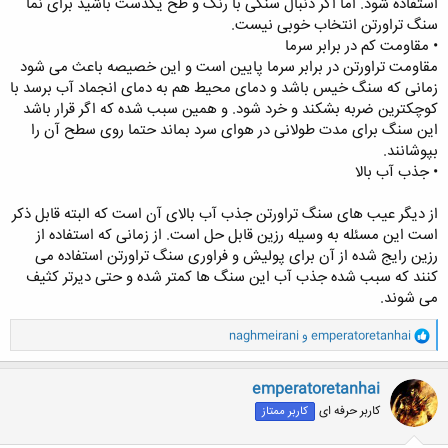
استفاده شود. اما اگر دنبال سنگی با رنگ و طح یکدست باشید برای نما
سنگ تراورتن انتخاب خوبی نیست.
• مقاومت کم در برابر سرما
مقاومت تراورتن در برابر سرما پایین است و این خصیصه باعث می شود
زمانی که سنگ خیس باشد و دمای محیط هم به دمای انجماد آب برسد با
کوچکترین ضربه بشکند و خرد شود. و همین سبب شده که اگر قرار باشد
این سنگ برای مدت طولانی در هوای سرد بماند حتما روی سطح آن را
بپوشانند.
• جذب آب بالا
از دیگر عیب های سنگ تراورتن جذب آب بالای آن است که البته قابل ذکر
است این مسئله به وسیله رزین قابل حل است. از زمانی که استفاده از
رزین رایج شده از آن برای پولیش و فراوری سنگ تراورتن استفاده می
کنند که سبب شده جذب آب این سنگ ها کمتر شده و حتی دیرتر کثیف
می شوند.
و
emperatoretanhai
و
naghmeirani
ا
ک
ن
emperatoretanhai
ش
کاربر حرفه ای
کاربر ممتاز
ه
ا
: