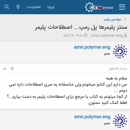
ورود
عضویت
مهندسی پلیمر
سنتز پلیمرها پل رمپ... اصطلاحات پلیمر
ش
ت
Jul 27, 2010
amir.polymer.eng
ر
ا
و
ر
amir.polymer.eng
ع
ی
عضو
ک
خ
ن
ش
ن
ر
#1
Jul 27, 2010
د
و
ه
ع
سلام به همه
م
من دارم این کتابو میخونم ولی متاسفانه یه سری اصطلاحات داره نمی
و
دونم ....
ض
از کجا میتونم یه کتاب یا مرجع برای اصطلاحات پلیمر به دست بیارم...؟
و
لطفا کمک کنید ممنون.
ع
amir.polymer.eng
عضو