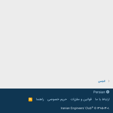
انجمن
Persian
ارتباط با ما
قوانین و مقرّرات
حریم خصوصی
راهنما
R
S
S
®
Iranian Engineers' Club
© 1385-1401.