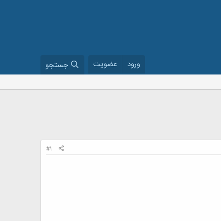
ورود
عضویت
جستجو
#1