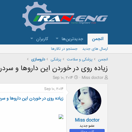
انجمن
جدیدترین‌ها
کاربران
ارسال های جدید
جستجو در تالارها
انجمن
پزشکی و سلامت
پزشکی
داروسازی
زیاده روی در خوردن این داروها و سردرد
ش
ت
Sep 10, 2014
Miss doctor
ر
ا
و
ر
Sep 10, 2014
ع
ی
زیاده روی در خوردن این داروها و سرد
ک
خ
ن
ش
ن
ر
د
و
Miss doctor
ه
ع
م
عضو جدید
و
کاربر ممتاز