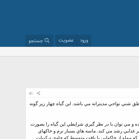
ورود
عضویت
جستجو
#1
طق شني نواحي مديترانه مي باشد. اين گياه چهار زير گونه
 و مي توان با در نظر گيري شرايطي اين گياه را بصورت
صر غذايي رشد مي كند. ماسه هاي بسيار نرم و خاكهاي
كه مملو از خاكهايي با بافت متوسط كه حاوي تركيبات