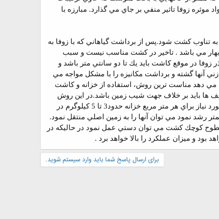
و مقدار مواد موثره زوفا تاثير منفي بر جاي مي گذارد. مبارزه با
به تناوب كشت شود.پس از برداشت گياهاني كه با زوفا به
ل بهار مي باشد . تاخير در كشت مناسب نيست و سبب
 زوفا در موقع كاشت بايد يك تا دو سانتي متر باشد و
ني آنها گشته و برداشت مكانيزه را با مشكل مواجه مي
 مي دهد مناست ترين روش، استفاده از خزانه و كاشت
ف ها بايد بر خلاف جهت شيب زمين باشد.
در اين روش
بذرها در فواصل مناسب و در خزانه هواي آزاد كه بستر آن براي كشت آماده شده است كشت مي شوند. بذر مورد نياز براي هر متر مربع خزانه حدود3 تا 5 كيلوگرم در
 وجين علف هاي هرز سطح خزانه،هنگاميكه ريشه هر نشا به اندازه 5 تا 7 سانتيمتر رشد نمود مي توان آنها را به زمين اصلي منتقل نمود.
سطوح كوچك كشت مي توان دستي عمل نمود در حاليكه در
بود و ميزان عملكرد را بالا خواهد برد .
برای ارسال پاسخ شما باید وارد سیستم شوید.