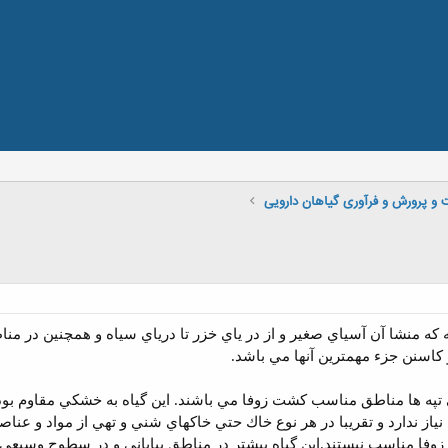
و پرورش و فرآوری گیاهان دارویی
ه
كه منشا آن آسياي صغير و از در ياي خزر تا درياي سياه و همچنين در منا
 كاسنن جزء مهمترين آنها مي باشد.
په ها مناطق مناسب كشت زوفا مي باشند. اين گياه به خشكي مقاوم بوده
ياز ندارد و تقريبا در هر نوع خاك حتي خاكهاي شني و تهي از مواد و عنا
زوفا مناسب نيستند.اين گياه بيشتر در مناطق بياباني و در سطوح وسيعي 