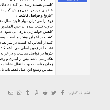
ض
ph
كلسيم هستند رشد مي كند.
و
علفهاي هرز در طول رويش گياه ض
ع
*تاريخ و فواصل كاشت :
زوفا را مي توان چهار تا پنج سال 
تناوب كشت شده اند حتي المقدور با
كاهش جوانه زني بذرها مي شود. فاصل
كشت در اعماق بيشتر مناسب نيست زي
كنند.
از آنجايي كه كشت در شرايط د
نشا ها در زمين اصلي مي باشد.كشت
هكتار مي باشد .
زمان مناسب جهت انتقال نشاها به ز
مقياس وسيع اين عمل فقط بايد با ما
فیسبوک
تویتر
Reddit
Pinterest
Tumblr
ایمیل
WhatsApp
اشتراک گذاری: