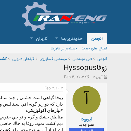
انجمن
جدیدترین‌ها
کاربران
ارسال های جدید
جستجو در تالارها
انجمن
فنی مهندسی
مهندسی کشاورزی
گیاهان دارویی
کشت 
زوفاHyssopus
ش
ت
آیورودا
Feb 3, 2013
ر
ا
و
ر
Feb 3, 2013
آ
ع
ی
ک
خ
زوفا گياهي است خشبي و چند سال
ن
ش
دارد كه دو زير گونه افي سيناليس و
ن
ر
*نيازهاي اكولوژيكي:
د
و
مناطق خشك و گرم و نواحي جنوبي ت
آیورودا
ه
ع
م
ديم كشت نمود. زوفا به خاك خاصي ن
عضو جدید
و
اشباع از آب به هيچ وجه براي كشت 
کاربر ممتاز