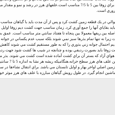
خاك براي زوفا بين 5 تا 7/5 مناسب است.علفهاي هرز در رشد و نمو 
روري است.
متوالي در يك قطعه زمين كشت كرد و پس از آن مدت بايد با گياهان مناسب 
يد بقاياي آنها را جمع آوري كرد. زمان مناسب جهت كشت ديم زوفا اواي
ه بين ريفها معمولا بين پنجاه تا هفتاد سانتي متر مناسب است. عمق بذر
را نه تنها تمام بذرها سبز نمي شوند بلكه سبب عدم يكساني در جوانه ز
يم احتمال جوانه زني بذوري را كه به طور مستقيم كشت مي شوند كاهش
 زوفا بايد بصورت رديفي بوده و چنانچه در شيب ها كشت شود جهت ردي
پس از آبياري و
مين اصلي اواخر بهار و اوايل تابستان مي باشد.
براي انتقال نشاءها در 
شين انجام گيرد. در طول رويش گياهان مبارزه با علف هاي هرز موثر خواهد 