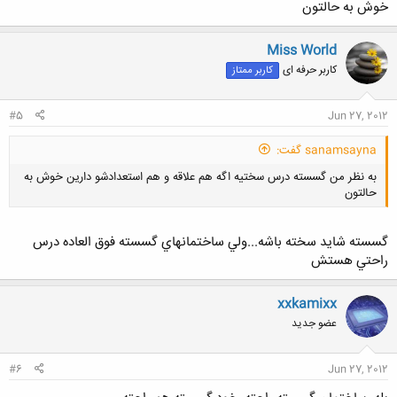
خوش به حالتون
Miss World
کاربر حرفه ای
کاربر ممتاز
#5
Jun 27, 2012
sanamsayna گفت:
به نظر من گسسته درس سختیه اگه هم علاقه و هم استعدادشو دارین خوش به
حالتون
گسسته شايد سخته باشه...ولي ساختمانهاي گسسته فوق العاده درس
راحتي هستش
کلیک کنید تا باز شود...
xxkamixx
عضو جدید
#6
Jun 27, 2012