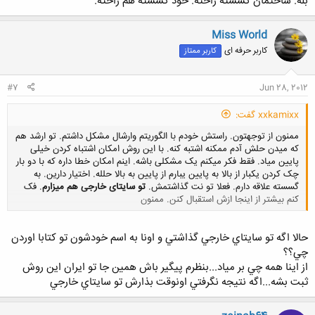
بله. ساختمان گسسته راحته. خود گسسته هم راحته.
Miss World
کاربر حرفه ای
کاربر ممتاز
#7
Jun 28, 2012
xxkamixx گفت:
ممنون از توجهتون. راستش خودم با الگوریتم وارشال مشکل داشتم. تو ارشد هم
که میدن حلش آدم ممکنه اشتبه کنه. با این روش امکان اشتباه کردن خیلی
پایین میاد. فقط فکر میکنم یک مشکلی باشه. اینم امکان خطا داره که با دو بار
چک کردن یکبار از بالا به پایین یبارم از پایین به بالا حلله. اختیار دارین. به
گسسته علاقه دارم. فعلا تو نت گذاشتمش.
تو سایتای خارجی هم میزارم
. فک
کنم بیشتر از اینجا ازش استقبال کنن. ممنون
کلیک کنید تا باز شود...
حالا اگه تو سايتاي خارجي گذاشتي و اونا به اسم خودشون تو كتابا اوردن
چي؟؟
از اينا همه چي بر مياد...بنظرم پيگير باش همين جا تو ايران اين روش
ثبت بشه...اگه نتيجه نگرفتي اونوقت بذارش تو سايتاي خارجي