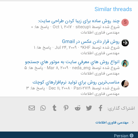
Similar threads
چند روش ساده برای زیبا کردن طراحی سایت:
S
شروع شده توسط sitecup1
Oct 1, 2017
پاسخ ها: 0
مهندسی فناوری اطلاعات
روش قرار دادن عکس در Gmail
شروع شده توسط KHF*
Jul 24, 2009
پاسخ ها: 1
مهندسی فناوری اطلاعات
انواع روش هاي معرفي سايت به موتور هاي جستجو
شروع شده توسط neda_eng
Mar 8, 2009
پاسخ ها: 5
مهندسی فناوری اطلاعات
مناسب‌ترين روش براي توليد نرم‌افزارهاي كوچك
شروع شده توسط Pari-2719
Dec 11, 2008
پاسخ ها: 3
مهندسی فناوری اطلاعات
گرایشات جدید در طراحی تجربه کاربری سایت:
S
فیسبوک
تویتر
Reddit
Pinterest
Tumblr
ایمیل
WhatsApp
اشتراک گذاری:
شروع شده توسط sitecup1
Sep 23, 2017
پاسخ ها: 0
مهندسی فناوری اطلاعات
مهندسی فناوری اطلاعات
Persian