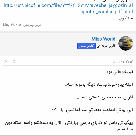
http://s3.picofile.com/file/7396646127/raveshe_jaygozin_al
goritm_varshal.pdf.html
منتظرم.
آخرین ویرایش:
May 31, 2012
Miss World
کاربر حرفه ای
کاربر ممتاز
#2
Jun 21, 2012
تبريك عالي بود
البته يبار خوندم..يبار ديگه بخونم حله...
افرين عجب مخي هستي شما...
اين روش ابداعيو فقط تو نت گذاشتي..يا ...؟؟
پيگيرش باش تو كتاباي درسي بيارنش...الان يه نسخشو واسه استادمون
ميفرستم