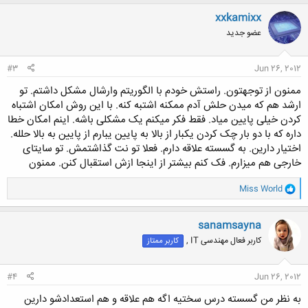
xxkamixx
عضو جدید
#3
Jun 26, 2012
ممنون از توجهتون. راستش خودم با الگوریتم وارشال مشکل داشتم. تو
ارشد هم که میدن حلش آدم ممکنه اشتبه کنه. با این روش امکان اشتباه
کردن خیلی پایین میاد. فقط فکر میکنم یک مشکلی باشه. اینم امکان خطا
داره که با دو بار چک کردن یکبار از بالا به پایین یبارم از پایین به بالا حلله.
اختیار دارین. به گسسته علاقه دارم. فعلا تو نت گذاشتمش. تو سایتای
خارجی هم میزارم. فک کنم بیشتر از اینجا ازش استقبال کنن. ممنون
و
Miss World
ا
ک
ن
sanamsayna
ش
کاربر فعال مهندسی IT ,
کاربر ممتاز
ه
ا
:
#4
Jun 26, 2012
به نظر من گسسته درس سختیه اگه هم علاقه و هم استعدادشو دارین