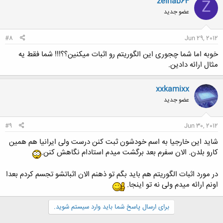
zeinab64
Z
عضو جدید
#8
Jun 29, 2012
خوبه اما شما چجوری این الگوریتم رو اثبات میکنین؟؟!!! شما فقط یه
مثال ارائه دادین.
xxkamixx
عضو جدید
#9
Jun 30, 2012
شاید این خارجیا به اسم خودشون ثبت کنن درست ولی ایرانیا هم همین
کارو بلدن. الان سفرم بعد برگشت میدم استادام نگاهش کنن.
در مورد اثبات الگوریتم هم باید بگم تو ذهنم الان اثباتشو تجسم کردم بعدا
اونم ارائه میدم ولی نه تو اینجا.
برای ارسال پاسخ شما باید وارد سیستم شوید.