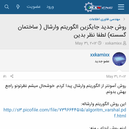
ورود
عضویت
مهندسی فناوری اطلاعات
روش جدید جایگزین الگوریتم وارشال ( ساختمان
گسسته) لطفا نظر بدین
ش
ت
May 31, 2012
xxkamixx
ر
ا
و
ر
xxkamixx
ع
ی
عضو جدید
ک
خ
ن
ش
ن
ر
#1
May 31, 2012
د
و
ه
ع
روش آسونتر از الگوریتم وارشال پبدا کردم. خوشحال میشم نظرتونو راجع
م
بهش بدونم.
و
ض
این روش الگوریتم وارشاله:
و
http://s3.picofile.com/file/7396644515/algoritm_varshal.pd
ع
f.html
اینم روش ابداعی منه: