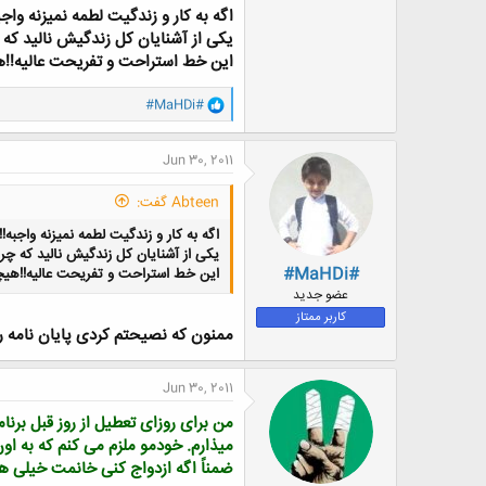
اگه به کار و زندگیت لطمه نمیزنه واجب
یکی از آشنایان کل زندگیش نالید که چ
این خط استراحت و تفریحت عالیه!!
و
#MaHDi#
ا
ک
ن
Jun 30, 2011
ش
ه
Abteen گفت:
ا
:
اگه به کار و زندگیت لطمه نمیزنه واجبه!!
یکی از آشنایان کل زندگیش نالید که چرا
#MaHDi#
این خط استراحت و تفریحت عالیه!!هی
عضو جدید
کاربر ممتاز
ممنون که نصیحتم کردی پایان نامه 
Jun 30, 2011
من برای روزای تعطیل از روز قبل برنام
میذارم. خودمو ملزم می کنم که به اون 
ضمناً اگه ازدواج کنی خانمت خیلی هنر