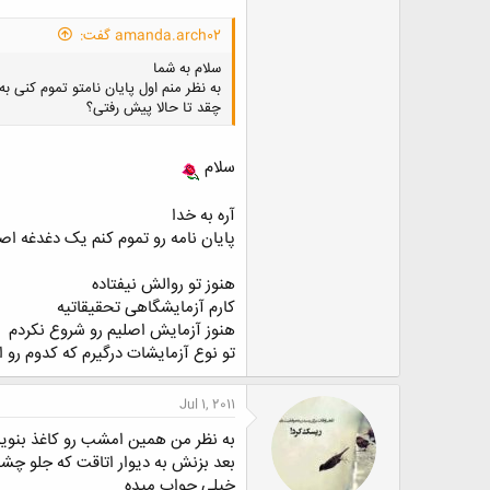
amanda.arch02 گفت:
سلام به شما
به نظر منم اول پایان نامتو تموم کنی به
چقد تا حالا پیش رفتی؟
سلام
آره به خدا
پایان نامه رو تموم کنم یک دغدغه ا
هنوز تو روالش نیفتاده
کارم آزمایشگاهی تحقیقاتیه
هنوز آزمایش اصلیم رو شروع نکردم
تو نوع آزمایشات درگیرم که کدوم رو ا
Jul 1, 2011
به نظر من همین امشب رو کاغذ بنوی
بعد بزنش به دیوار اتاقت که جلو چش
خیلی جواب میده