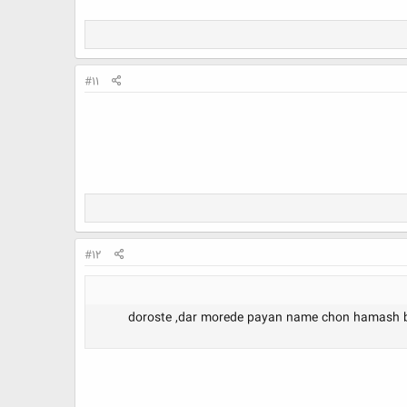
#11
#12
doroste ,dar morede payan name chon hamash b