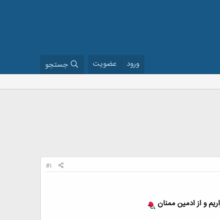
ورود
عضویت
جستجو
#1
ریم و از ادمین ممنان