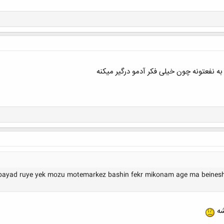
 به نفعتونه چون خیلی فکر آدمو درگیر میکنه
ayad ruye yek mozu motemarkez bashin fekr mikonam age ma beinesh
شه