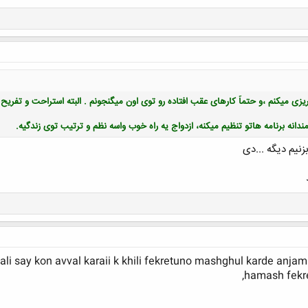
ریزی میکنم ،و حتماً کارهای عقب افتاده رو توی اون میگنجونم . البته استراحت و تفریح رو
دانه برنامه هاتو تنظیم میکنه، ازدواج یه راه خوب واسه نظم و ترتیب توی زندگیه.
نیم دیگه ...دی
کلیک کنید تا باز شود...
 say kon avval karaii k khili fekretuno mashghul karde anjam 
hamash fekr