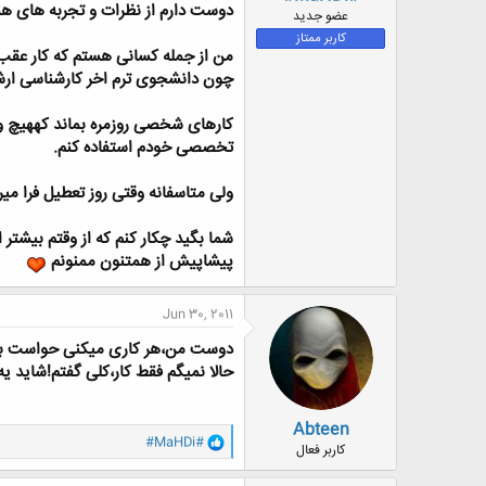
دوست دارم از نظرات و تجربه های همه 
ض
عضو جدید
و
کاربر ممتاز
ع
من از جمله کسانی هستم که کار عقب ا
چون دانشجوی ترم اخر کارشناسی ار
کارهای شخصی روزمره بماند کههیچ وق
تخصصی خودم استفاده کنم.
ولی متاسفانه وقتی روز تعطیل فرا می
شما بگید چکار کنم که از وقتم بیشتر ا
پیشاپیش از همتنون ممنونم
Jun 30, 2011
دوست من،هر کاری میکنی حواست باش
حالا نمیگم فقط کار،کلی گفتم!شاید 
Abteen
و
#MaHDi#
کاربر فعال
ا
ک