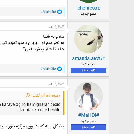
chehresaz
و
#MaHDi#
عضو جدید
ا
ک
ن
Jul 1, 2011
ش
ه
سلام به شما
ا
به نظر منم اول پایان نامتو تموم کنی
:
چقد تا حالا پیش رفتی؟
amanda.arch02
عضو جدید
و
#MaHDi#
کاربر ممتاز
ا
ک
ن
Jul 1, 2011
ش
ه
chehresaz گفت:
ا
:
 karaye dg ro ham gharar bedid
kamtar khaste beshin.
#MaHDi#
عضو جدید
مشکل اینه که همون تمرکزه جور نمی
کاربر ممتاز