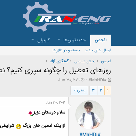
انجمن
جدیدترین‌ها
کاربران
ارسال های جدید
جستجو در تالارها
انجمن
بخش عمومی
گفتگوی آزاد
روزهای تعطیل را چگونه سپری کنیم؟ ن
ش
ت
Jun 30, 2011
#MaHDi#
ر
ا
1
2
3
بعدی
و
ر
ع
ی
ک
خ
Jun 30, 2011
ن
ش
سلام دوستان عزیز
ن
ر
د
و
ه
ع
ازاینکه ادمین خان بزرگ
شرایطی رو
م
#MaHDi#
و