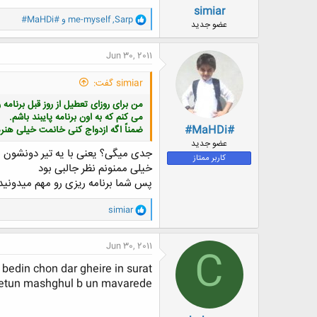
simiar
و
Sarp
,
me-myself
و
#MaHDi#
عضو جدید
ا
ک
ن
Jun 30, 2011
ش
ه
simiar گفت:
ا
:
من برای روزای تعطیل از روز قبل برنامه 
می کنم که به اون برنامه پایبند باشم.
#MaHDi#
ضمناً اگه ازدواج کنی خانمت خیلی هنرمن
عضو جدید
جدی میگی؟ یعنی با یه تیر دونشون بز
کاربر ممتاز
خیلی ممنونم نظر جالبی بود
پس شما برنامه ریزی رو مهم میدونید
و
simiar
ا
ک
ن
Jun 30, 2011
C
ش
ه
bedin chon dar gheire in surat
ا
etun mashghul b un mavarede,
: