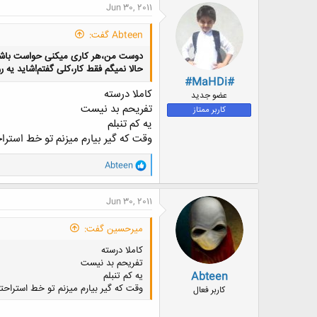
ن
Jun 30, 2011
ش
ه
Abteen گفت:
ا
:
دوست من،هر کاری میکنی حواست باشه ب
حالا نمیگم فقط کار،کلی گفتم!شاید یه
#MaHDi#
کاملا درسته
عضو جدید
تفریحم بد نیست
کاربر ممتاز
یه کم تنبلم
وقت که گیر بیارم میزنم تو خط استرا
و
Abteen
ا
ک
ن
Jun 30, 2011
ش
ه
میرحسین گفت:
ا
:
کاملا درسته
تفریحم بد نیست
Abteen
یه کم تنبلم
وقت که گیر بیارم میزنم تو خط استراحت
کاربر فعال