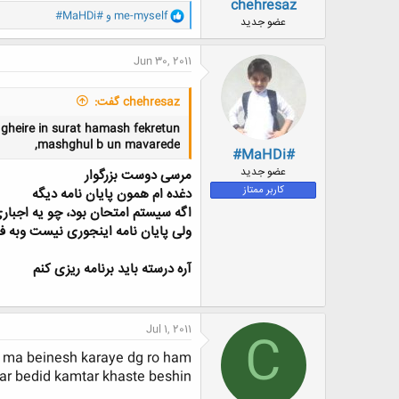
chehresaz
و
me-myself
و
#MaHDi#
عضو جدید
ا
ک
ن
Jun 30, 2011
ش
ه
ا
chehresaz گفت:
:
 gheire in surat hamash fekretun
mashghul b un mavarede,
#MaHDi#
عضو جدید
مرسی دوست بزرگوار
کاربر ممتاز
دغده ام همون پایان نامه دیگه
اگه سیستم امتحان بود، چو یه اجبار
ولی پایان نامه اینجوری نیست وبه 
آره درسته باید برنامه ریزی کنم
Jul 1, 2011
C
 ma beinesh karaye dg ro ham
ar bedid kamtar khaste beshin.