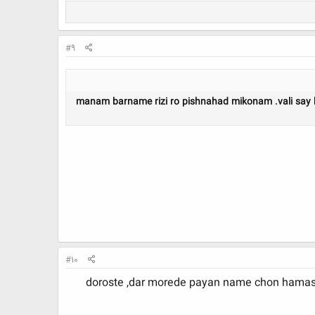
#9
manam barname rizi ro pishnahad mikonam .vali say ko
#10
doroste ,dar morede payan name chon hamas