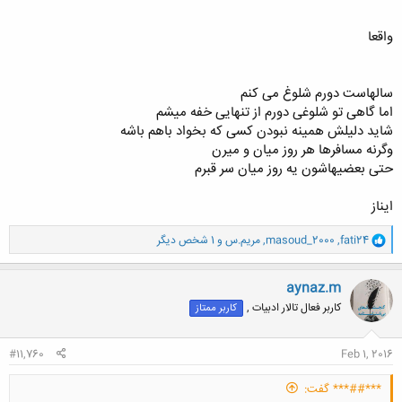
کلیک کنید تا باز شود...
واقعا
سالهاست دورم شلوغ می کنم
اما گاهی تو شلوغی دورم از تنهایی خفه میشم
شاید دلیلش همینه نبودن کسی که بخواد باهم باشه
وگرنه مسافرها هر روز میان و میرن
حتی بعضیهاشون یه روز میان سر قبرم
ایناز
و
fati24
,
masoud_2000
,
مریم.س
و 1 شخص دیگر
ا
ک
ن
aynaz.m
ش
کاربر فعال تالار ادبیات ,
کاربر ممتاز
ه
ا
:
#11,760
Feb 1, 2016
***##*** گفت: