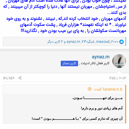
نمیکنند ، چون خوب بودن , برای آنها عادت شده است آدم های مهربان ,
از سر , احتیاجشان , مهربان نیستند آنها , دنیا را کوچکتر از آن میبینند , که
بدی کنند...
آدمهای مهربان , خود انتخاب کرده اند,که , نبینند , نشنوند و به روی خود
نیاورند . * نه اینکه نفهمند* هزاران فریاد , پشت سکوت آدمهای
مهربانست سکوتشان را , به پای بی عیب بودن خود , نگذارید!!!
و
masoud_2000
,
شبگرد23
,
aynaz.m
و 2 کاربر دیگر
ا
ک
ن
aynaz.m
ش
کاربر فعال تالار ادبیات ,
کاربر ممتاز
ه
ا
:
#11,759
Feb 1, 2016
fateme.h.b گفت:
مـــن برای تنهــــــــــــــــا نبـودن،
آدم های زیادی دور و برم دارم!
آن چیزی که ندارم کسی برای ” بـا هــــــــــــــــم بـودن ” است!