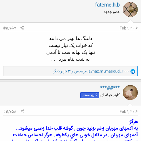
ن
fateme.h.b
ش
عضو جدید
ه
ا
:
#11,757
Feb 1, 2016
دلتنگ ها بهتر مى دانند
که خواب یک نیاز نیست
تنها یک بهانه ست تا آدمى
به شب پناه ببرد . . .
و
masoud_2000
,
aynaz.m
,
مریم.س
و 3 کاربر دیگر
ا
ک
ن
***##***
ش
کاربر حرفه ای
کاربر ممتاز
ه
ا
:
#11,758
Feb 1, 2016
هرگز:
به آدمهای مهربان زخم نزنید چون , گوشه قلب خدا زخمی میشود...
آدمهای مهربان , در مقابل خوبی هایِ یکطرفه , هرگز احساس حماقت