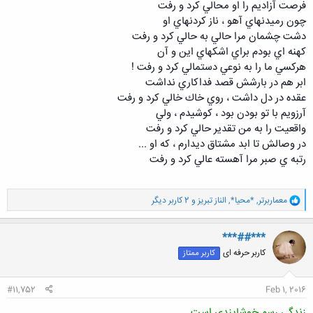
فرصت آزاديم را او محالي كرد و رفت
چون رميدنهاي آهو ، ناز كردنهاي او
دشت چشمان مرا حالي به حالي كرد و رفت
كهنه اي بودم براي اشكهاي اين و آن
هركسي ما را به نوعي دستمالي كرد و رفت !
ابر هم در بارشش قصد فداكاري نداشت
عقده در دل داشت ، روي خاك خالي كرد و رفت
آرزويم با تو بودن بود ، كوشيدم ، ولي
واقعيت را به من تقدير حالي كرد و رفت
در وصالش تا ابد مشتاق ديدارم ، كه او ...
رتبه ي صبر مرا آهسته عالي كرد و رفت
و
معماربرتر
,
*محیا*
,
الناز تبریز
و 2 کاربر دیگر
ا
ک
ن
***##***
ش
کاربر حرفه ای
کاربر ممتاز
ه
ا
:
#11,752
Feb 1, 2016
زندگي رسم خوشايندي است