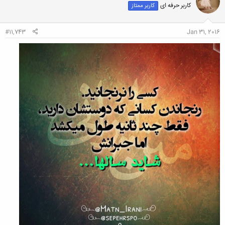
کاربر حرفه ای
کاربر ممتاز
ه
ا
:
#11,743
Jan 31, 2016