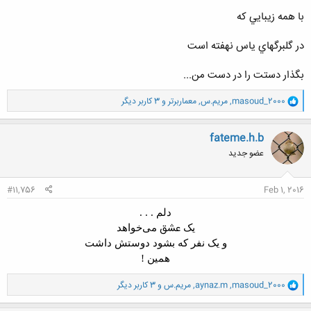
با همه زيبايي که
در گلبرگهاي ياس نهفته است
بگذار دستت را در دست من...
و
masoud_2000
,
مریم.س
,
معماربرتر
و 3 کاربر دیگر
ا
ک
ن
fateme.h.b
ش
عضو جدید
ه
ا
:
#11,756
Feb 1, 2016
دلم . . .
عشق
یک
می‌خواهد
و یک نفر که بشود دوستش داشت
همین !
و
masoud_2000
,
aynaz.m
,
مریم.س
و 3 کاربر دیگر
ا
ک