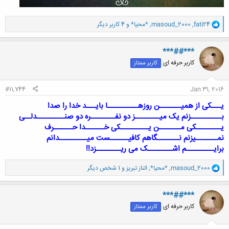
و
fati24
,
masoud_2000
,
*محیا*
و 4 کاربر دیگر
ا
ک
ن
***##***
ش
کاربر حرفه ای
کاربر ممتاز
ه
ا
:
#11,744
Jan 31, 2016
یـــکی از همیـــــــن روزهــــــــــا بایـــد خدا را صدا
بــــــــــزنم یک میــــــــز دو نفــــــــره دو صنـــــــــدلــی
یــــــــکی مـــــــن یـــــــــکی خــــــدا حــــــرف
نمـــــــیزنم نـــــــگاهم کافیــــــست میـــــــــدانم
برایـــــــــم اشــــــــک می ریــــــــزد!!
و
masoud_2000
,
*محیا*
,
الناز تبریز
و 1 شخص دیگر
ا
ک
ن
***##***
ش
کاربر حرفه ای
کاربر ممتاز
ه
ا
: