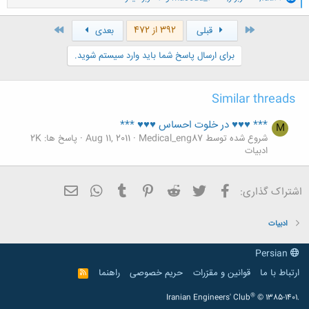
ا
ک
ن
اول
آخر
392 از 472
قبلی
بعدی
ش
ه
برای ارسال پاسخ شما باید وارد سیستم شوید.
ا
:
Similar threads
*** ♥♥♥ در خلوت احساس ♥♥♥ ***
M
شروع شده توسط Medical_eng87
Aug 11, 2011
پاسخ ها: 2K
ادبیات
فیسبوک
تویتر
Reddit
Pinterest
Tumblr
ایمیل
WhatsApp
اشتراک گذاری:
ادبیات
Persian
ارتباط با ما
قوانین و مقرّرات
حریم خصوصی
راهنما
R
S
S
®
Iranian Engineers' Club
© 1385-1401.