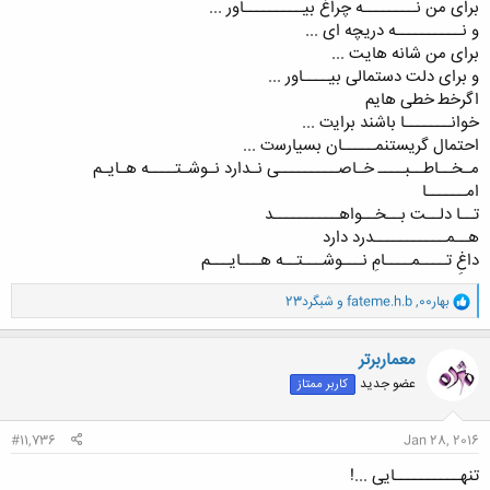
ﺑﺮﺍﯼ ﻣﻦ ﻧــــــــﻪ ﭼﺮﺍﻍ ﺑﯿـــــــــﺎﻭﺭ ...
ﻭ ﻧــــــــــﻪ ﺩﺭﯾﭽﻪ ﺍﯼ ...
ﺑﺮﺍﯼ ﻣﻦ ﺷﺎﻧﻪ ﻫﺎیت ...
ﻭ ﺑﺮﺍﯼ ﺩلت ﺩﺳﺘﻤﺎﻟﯽ ﺑﯿــــﺎﻭﺭ ...
ﺍﮔﺮﺧﻄ ﺧﻄﯽ ﻫﺎﯾﻢ
ﺧﻮﺍﻧـــــــﺎ ﺑﺎﺷﻨﺪ ﺑﺮﺍﯾت ...
ﺍﺣﺘﻤﺎﻝ ﮔﺮﯾﺴﺘﻨﻤـــــﺎﻥ ﺑﺴﯿﺎﺭﺳت ...
ﻣـﺨــﺎﻃــﺒــــ ﺧـﺎﺻـــــــــﯽ ﻧـﺪﺍﺭﺩ ﻧـﻮﺷـﺘــــﻪ ﻫـﺎﯾـﻢ
ﺍﻣــــــﺎ
ﺗــﺎ ﺩﻟــت ﺑــﺨــﻮﺍﻫــــــــــﺪ
ﻫــﻤـــــــــــﺪﺭﺩ ﺩﺍﺭﺩ
ﺩﺍﻍِ ﺗــــﻤــــﺎﻡِ ﻧـــﻮﺷـــﺘــﻪ ﻫـــﺎﯾـــﻢ
و
بهار00
,
fateme.h.b
و
شبگرد23
ا
ک
ن
معماربرتر
ش
عضو جدید
کاربر ممتاز
ه
ا
:
#11,736
Jan 28, 2016
تنهــــــــــایی ...!