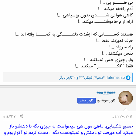
بی هـــــوایی ...!
آدم راخفه میکند ...!
گاهی هوایی شـــــدن بدون روسیاهی ...!
ارام ارام خاموشتـــــ میکند...!
هستند کســـــانی که ازشدت دلتنـــــگی به کمـــــا رفته اند ...!
حرف نمیزنند فقط ...!
راه میروند ...!
نفس میکشند ...!
ولی چیزی حس نمیکنند ...!
فقط ' 'فکــــــــــر '' میکنند ...!
و
fateme.h.b
,
*محیا*
,
شبگرد23
و 2 کاربر دیگر
ا
ک
ن
***##***
ش
کاربر حرفه ای
کاربر ممتاز
ه
ا
:
#11,737
Jan 30, 2016
خسرو شکیبایی
: ماهی مون هی میخواست یه چیزی بگه تا دهنشو باز
میکرد آب میرفت تو دهنش و نمیتونست بگه... دست کردم تو آکواریوم و