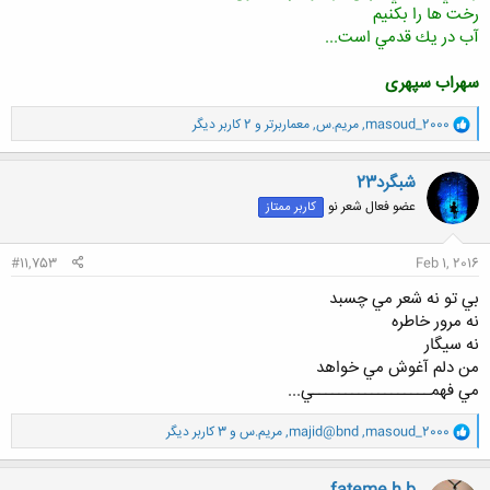
رخت ها را بكنيم
آب در يك قدمي است...
سهراب سپهری
و
masoud_2000
,
مریم.س
,
معماربرتر
و 2 کاربر دیگر
ا
ک
ن
شبگرد23
ش
عضو فعال شعر نو
کاربر ممتاز
ه
ا
:
#11,753
Feb 1, 2016
بي تو نه شعر مي چسبد
نه مرور خاطره
نه سيگار
من دلم آغوش مي خواهد
مي فهمــــــــــــــــــي...
و
masoud_2000
,
majid@bnd
,
مریم.س
و 3 کاربر دیگر
ا
ک
ن