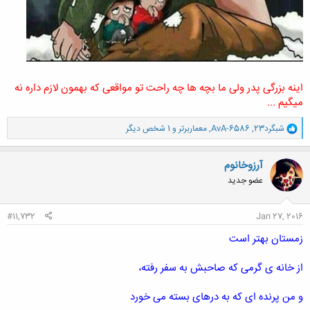
اینه بزرگی پدر ولی ما بچه ها چه راحت تو مواقعی که بهمون لازم داره نه
میگیم ...
و
شبگرد23
,
AvA-6586
,
معماربرتر
و 1 شخص دیگر
ا
ک
ن
آرزوخانوم
ش
عضو جدید
ه
ا
:
#11,732
Jan 27, 2016
زمستان بهتر است
از خانه ی گرمی که صاحبش به سفر رفته،
و من پرنده ای که به درهای بسته می خورد