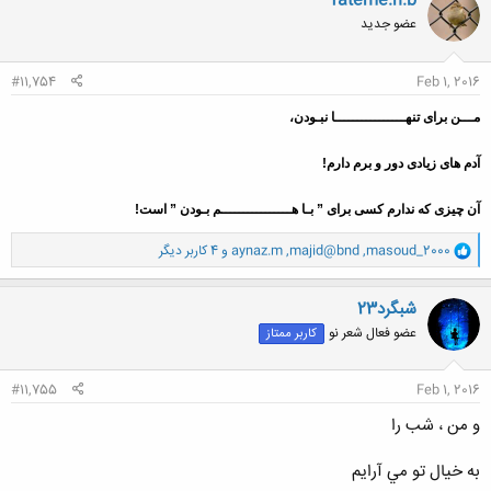
fateme.h.b
ش
عضو جدید
ه
ا
:
#11,754
Feb 1, 2016
مـــن برای تنهــــــــــــــــا نبـودن،
آدم های زیادی دور و برم دارم!
آن چیزی که ندارم کسی برای ” بـا هــــــــــــــــم بـودن ” است!
و
masoud_2000
,
majid@bnd
,
aynaz.m
و 4 کاربر دیگر
ا
ک
ن
شبگرد23
ش
عضو فعال شعر نو
کاربر ممتاز
ه
ا
:
#11,755
Feb 1, 2016
و من ، شب را
به خيال تو مي آرايم