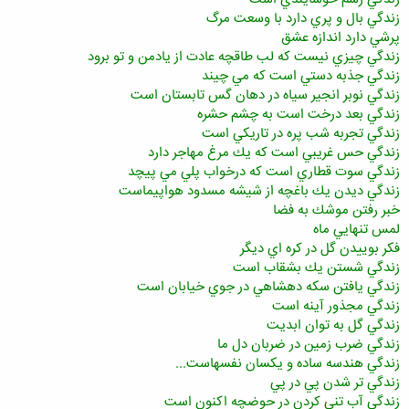
زندگي بال و پري دارد با وسعت مرگ
پرشي دارد اندازه عشق
زندگي چيزي نيست كه لب طاقچه عادت از يادمن و تو برود
زندگي جذبه دستي است كه مي چيند
زندگي نوبر انجير سياه در دهان گس تابستان است
زندگي بعد درخت است به چشم حشره
زندگي تجربه شب پره در تاريكي است
زندگي حس غريبي است كه يك مرغ مهاجر دارد
زندگي سوت قطاري است كه درخواب پلي مي پيچد
زندگي ديدن يك باغچه از شيشه مسدود هواپيماست
خبر رفتن موشك به فضا
لمس تنهايي ماه
فكر بوييدن گل در كره اي ديگر
زندگي شستن يك بشقاب است
زندگي يافتن سكه دهشاهي در جوي خيابان است
زندگي مجذور آينه است
زندگي گل به توان ابديت
زندگي ضرب زمين در ضربان دل ما
زندگي هندسه ساده و يكسان نفسهاست...
زندگي تر شدن پي در پي
زندگي آب تني كردن در حوضچه اكنون است