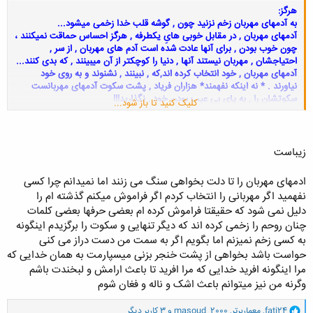
هرگز:
به آدمهای مهربان زخم نزنید چون , گوشه قلب خدا زخمی میشود...
آدمهای مهربان , در مقابل خوبی هایِ یکطرفه , هرگز احساس حماقت نمیکنند ،
چون خوب بودن , برای آنها عادت شده است آدم های مهربان , از سر ,
احتیاجشان , مهربان نیستند آنها , دنیا را کوچکتر از آن میبینند , که بدی کنند...
آدمهای مهربان , خود انتخاب کرده اند,که , نبینند , نشنوند و به روی خود
نیاورند . * نه اینکه نفهمند* هزاران فریاد , پشت سکوت آدمهای مهربانست
سکوتشان را , به پای بی عیب بودن خود , نگذارید!!!
کلیک کنید تا باز شود...
زیباست
ادمهای مهربان را تا دلت بخواهی سنگ می زنند اما نمیدانم چرا کسی
نفهمید اگر مهربانی را انتخاب کردم اگر فراموش میکنم گذشته ام را
دلیل نمی شود که حقیقتا فراموش کرده ام بعضی حرفها بعضی کلمات
چنان روحم را زخمی کرده اند که دیگر تنهایی و سکوت را برگزیدم اینگونه
به کسی زخم نمیزنم اما بگویم اگر به سمت من دست دراز می کنی
حواست باشد بخواهی از پشت خنجر بزنی میسپارمت به همان خدایی که
مرا اینگونه افرید خدایی که مرا افرید تا باعث ارامش و لبخندت باشم
وگرنه من نیز میتوانم باعث اشک و ناله و فغان شوم
و
fati24
,
معماربرتر
,
masoud_2000
و 3 کاربر دیگر