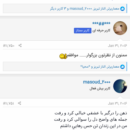
و
معماربرتر
,
الناز تبریز
,
masoud_2000
و 3 کاربر دیگر
ا
ک
ن
***##***
ش
کاربر حرفه ای
کاربر ممتاز
ه
ا
:
#11,750
Jan 31, 2016
ممنون از نظرتون بزرگوار...... موافقم
و
معماربرتر
,
الناز تبریز
و
*محیا*
ا
ک
ن
masoud_2000
ش
کاربر بیش فعال
ه
ا
:
#11,751
Jan 31, 2016
ذهن را درگير با عشقي خيالي كرد و رفت
جمله هاي واضح دل را سوالي كرد و رفت
من در اين زندان تن حس رهايي داشتم