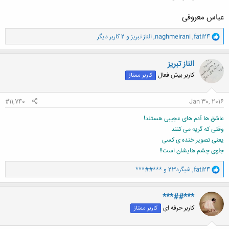
عباس معروفی
و
fati24
,
naghmeirani
,
الناز تبریز
و 2 کاربر دیگر
ا
ک
ن
الناز تبریز
ش
کاربر بیش فعال
کاربر ممتاز
ه
ا
:
#11,740
Jan 30, 2016
عاشق ها آدم های عجیبی هستند!
وقتی که گریه می کنند
یعنی تصویر خنده ی کسی
جلوی چشم هایشان است!!
و
fati24
,
شبگرد23
و
***##***
ا
ک
ن
***##***
ش
کاربر حرفه ای
کاربر ممتاز
ه
ا
: