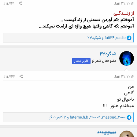
#11,741
Jan 31, 2016
از زنــدگـی
آموختم :کم آوردن قسمتی از زندگیست ...
آموختم :که گاهی وقتها هیچ واژه ای آرامت نمیکند...
و
sadic
,
fati24
و
شبگرد23
ا
ک
ن
شبگرد23
ش
عضو فعال شعر نو
کاربر ممتاز
ه
ا
:
#11,742
Jan 31, 2016
من
گاهی
باخیال تو
میخندم هنوز...!!!
و
masoud_2000
,
*محیا*
,
fateme.h.b
و 3 کاربر دیگر
ا
ک
ن
***##***
ش