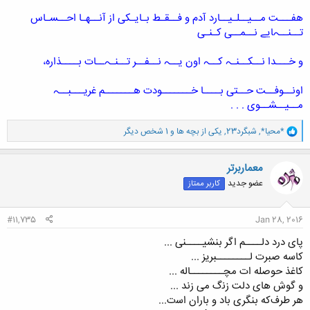
هفـــت مــیــلـیــارد آدم و فــقـط بـایـکی از آنــهـا احــسـاس
تــنــہایے نــمــی کـنـی
و خـــدا نــکــنـہ کــہ اون یــہ نــفــر تــنـہــات بــــذارہ،
اونــوفــت حــتی بــــا خـــــــودت هـــــــم غریـــبــہ
مــیــشــوی . . .
و
*محیا*
,
شبگرد23
,
یکی از بچه ها
و 1 شخص دیگر
ا
ک
ن
معماربرتر
ش
عضو جدید
کاربر ممتاز
ه
ا
:
#11,735
Jan 28, 2016
ﭘﺎﯼ ﺩﺭﺩ ﺩﻟــــﻢ ﺍﮔﺮ ﺑﻨﺸﯿــــﻨﯽ ...
ﮐﺎﺳﻪ ﺻﺒﺮت ﻟــــــــﺒﺮﯾﺰ ...
ﮐﺎﻏﺬ ﺣﻮﺻﻠﻪ ﺍت ﻣﭽــــــــﺎﻟﻪ ...
ﻭ ﮔﻮﺵ ﻫﺎﯼ ﺩﻟﺖ ﺯﻧگ ﻣﯽ ﺯﻧﺪ ...
ﻫﺮ ﻃﺮفﮐﻪ ﺑﻨﮕﺮﯼ ﺑﺎﺩ ﻭ ﺑﺎﺭﺍﻥ ﺍﺳت...