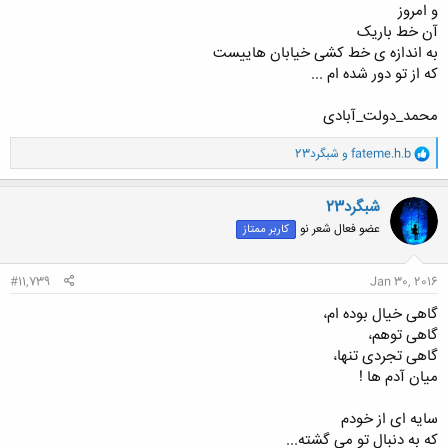
و امروز
آن خط باریک
به اندازه ی خط کشی خیابان هاییست
که از تو دور شده ام ...
محمد_دولت_آبادی
و
fateme.h.b
و
شبگرد23
ا
ک
ن
شبگرد23
ش
عضو فعال شعر نو
کاربر ممتاز
ه
ا
:
#11,739
Jan 30, 2016
گاهی خیال بوده ام،
گاهی توهم،
گاهی تجردی تنها،
میان آدم ها !
سایه ای از خودم
که به دنبال تو می گشته...