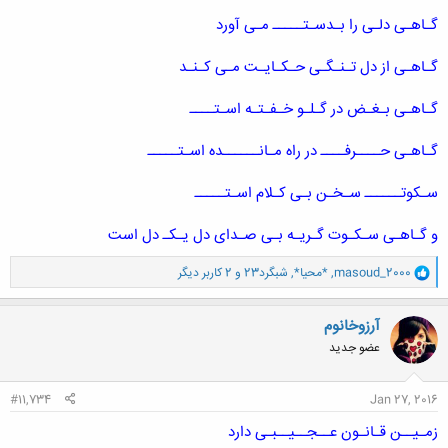
گـاهـی دلـی را بـدسـتـــــ مـی آورد
گـاهـی از دل تـنـگـی حـکـایـت مـی کـنـد
گـاهـی بـغـض در گـلـو خـفـتـه اسـتــــ
گـاهـی حــــرفــــ در راه مـانــــــده اسـتـــــ
سـکوتــــــ سـخـن بـی کـلام اسـتـــــ
و گـاهـی سـکـوت گـریـه بـی صـدای دل یـکـ دل است
و
masoud_2000
,
*محیا*
,
شبگرد23
و 2 کاربر دیگر
ا
ک
ن
آرزوخانوم
ش
عضو جدید
ه
ا
:
#11,734
Jan 27, 2016
زمـیــن قـانـون عــجــیــبـی دارد