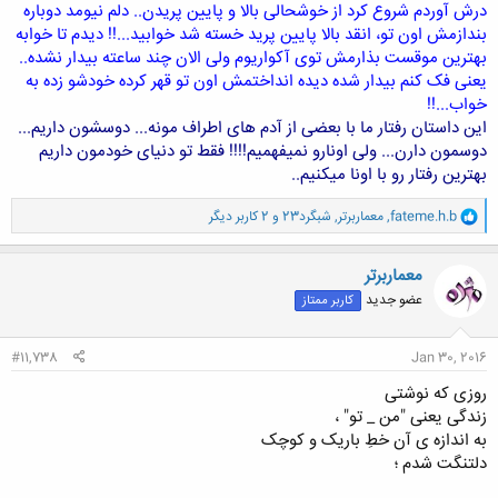
درش آوردم شروع کرد از خوشحالی بالا و پایین پریدن.. دلم نیومد دوباره
بندازمش اون تو، انقد بالا پایین پرید خسته شد خوابید...!! دیدم تا خوابه
بهترین موقست بذارمش توی آکواریوم ولی الان چند ساعته بیدار نشده..
یعنی فک کنم بیدار شده دیده انداختمش اون تو قهر کرده خودشو زده به
خواب...!!
این داستان رفتار ما با بعضی از آدم های اطراف مونه... دوسشون داریم...
دوسمون دارن... ولی اونارو نمیفهمیم!!!! فقط تو دنیای خودمون داریم
بهترین رفتار رو با اونا میکنیم..
و
fateme.h.b
,
معماربرتر
,
شبگرد23
و 2 کاربر دیگر
ا
ک
ن
معماربرتر
ش
عضو جدید
کاربر ممتاز
ه
ا
:
#11,738
Jan 30, 2016
روزی که نوشتی
زندگی یعنی "من _ تو" ،
به اندازه ی آن خطِ باریک و کوچک
دلتنگت شدم ؛