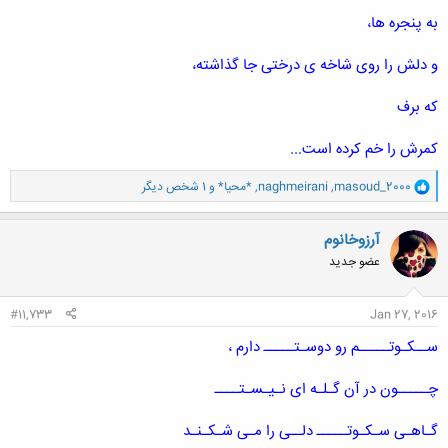
به پنجره ها،
و دلش را روی شاخه ی درختی جا گذاشته،
که برف
کمرش را خم کرده است...
و
masoud_2000
,
naghmeirani
,
*محیا*
و 1 شخص دیگر
ا
ک
ن
آرزوخانوم
ش
عضو جدید
ه
ا
:
#11,733
Jan 27, 2016
ســکـوتـــــم رو دوسـتـــــ دارم ،
چـــــون در آن گـلـه ای نـیـسـتــــ
گـاهـی سـکـوتـــــ دلــی را مـی شـکـنـد