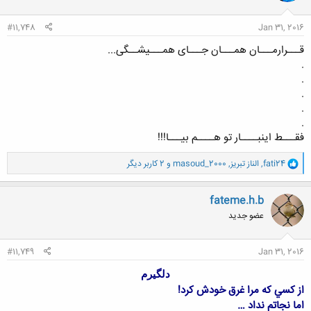
ا
:
#11,748
Jan 31, 2016
قـــرارمـــان همـــان جـــای همـــیشــگی...
.
.
.
.
.
فقـــط اینبــــار تو هــــم بیـــا!!!
و
fati24
,
الناز تبریز
,
masoud_2000
و 2 کاربر دیگر
ا
ک
ن
fateme.h.b
ش
عضو جدید
ه
ا
:
#11,749
Jan 31, 2016
دلگيرم
از كسي كه مرا غرق خودش كرد!
اما نجاتم نداد …