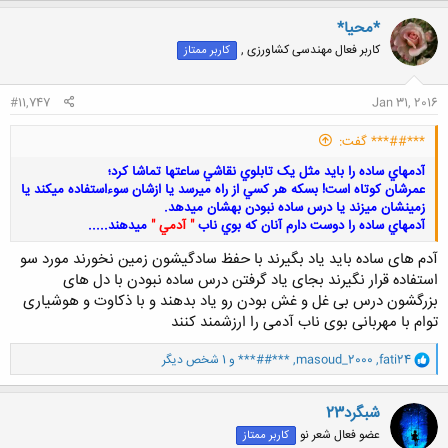
ک
ن
*محیا*
ش
کاربر فعال مهندسی کشاورزی ,
کاربر ممتاز
ه
ا
:
#11,747
Jan 31, 2016
***##*** گفت:
آدمهاي ساده را بايد مثل يک تابلوي نقاشي ساعتها تماشا کرد؛
عمرشان کوتاه است! بسکه هر کسي از راه ميرسد يا ازشان سوءاستفاده ميکند يا
زمينشان ميزند يا درس ساده نبودن بهشان ميدهد.
آدمهاي ساده را دوست دارم آنان که بوي ناب
" آدمي "
ميدهند.....
آدم های ساده باید یاد بگیرند با حفظ سادگیشون زمین نخورند مورد سو
استفاده قرار نگیرند بجای یاد گرفتن درس ساده نبودن با دل های
بزرگشون درس بی غل و غش بودن رو یاد بدهند و با ذکاوت و هوشیاری
کلیک کنید تا باز شود...
توام با مهربانی بوی ناب آدمی را ارزشمند کنند
و
fati24
,
masoud_2000
,
***##***
و 1 شخص دیگر
ا
ک
ن
شبگرد23
ش
عضو فعال شعر نو
کاربر ممتاز
ه