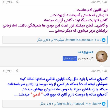
#11,745
Jan 31, 2016
این قانون آدم هاست...
تا زمانی که هستی آسوده اند از بودنت…
گاهی تنهایت میگذارند ، گاهی آزارت میدهند
و گاهی… گمان میکنند قرار است این بودن ها همیشگی باشد.. اما، زمانی
برایشان عزیز میشوی که دیگر نیستی .....
و
masoud_2000
,
fateme.h.b
,
شبگرد23
و 2 کاربر دیگر
ا
ک
ن
***##***
ش
کاربر حرفه ای
کاربر ممتاز
ه
ا
:
#11,746
Jan 31, 2016
آدمهاي ساده را بايد مثل يک تابلوي نقاشي ساعتها تماشا کرد؛
عمرشان کوتاه است! بسکه هر کسي از راه ميرسد يا ازشان سوءاستفاده
ميکند يا زمينشان ميزند يا درس ساده نبودن بهشان ميدهد.
آدمهاي ساده را دوست دارم آنان که بوي ناب
" آدمي "
ميدهند.....
و
fati24
,
masoud_2000
,
fateme.h.b
و 2 کاربر دیگر
ا