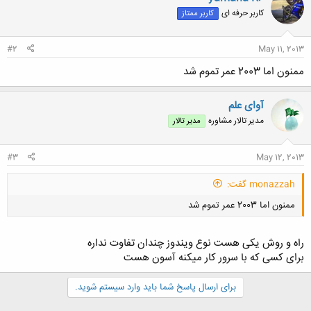
کاربر حرفه ای
کاربر ممتاز
#2
May 11, 2013
ممنون اما 2003 عمر تموم شد
آوای علم
مدیر تالار مشاوره
مدیر تالار
#3
May 12, 2013
monazzah گفت:
ممنون اما 2003 عمر تموم شد
راه و روش یکی هست نوع ویندوز چندان تفاوت نداره
برای کسی که با سرور کار میکنه آسون هست
برای ارسال پاسخ شما باید وارد سیستم شوید.
کلیک کنید تا باز شود...