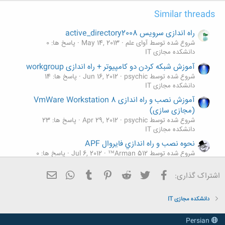
Similar threads
راه اندازی سرویس active_directory2008
شروع شده توسط آوای علم
May 14, 2013
پاسخ ها: 0
دانشکده مجازی IT
آموزش شبکه کردن دو کامپیوتر + راه اندازی workgroup
شروع شده توسط psychic
Jun 16, 2012
پاسخ ها: 14
دانشکده مجازی IT
آموزش نصب و راه اندازی VmWare Workstation 8
(مجازی سازی)
شروع شده توسط psychic
Apr 29, 2012
پاسخ ها: 23
دانشکده مجازی IT
نحوه نصب و راه اندازي فايروال APF
شروع شده توسط Arman 512™
Jul 6, 2012
پاسخ ها: 0
دانشکده مجازی IT
فیسبوک
تویتر
Reddit
Pinterest
Tumblr
ایمیل
WhatsApp
اشتراک گذاری:
معماری سرویس گرا (SOA) چیست؟
شروع شده توسط F@tima s332
Jul 9, 2012
پاسخ ها: 1
دانشکده مجازی IT
دانشکده مجازی IT
Persian