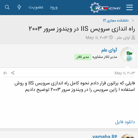
ورود
عضویت
دانشکده مجازی IT
راه اندازی سرویس IIS در ویندوز سرور 2003
ش
ت
آوای علم
May 11, 2013
ر
ا
و
ر
آوای علم
ع
ی
مدیر تالار مشاوره
مدیر تالار
ک
خ
ن
ش
ن
ر
#1
May 11, 2013
د
و
ه
ع
فایلی که براتون قرار دادم نحوه کامل راه اندازی سرویس IIS و روش
م
استفاده ا زاین سرویس را در ویندوز سرور 2003 توضیح دادیم
و
ض
و
ع
دانلود فایل
yamaha R6