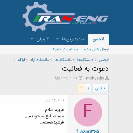
انجمن
جدیدترین‌ها
کاربران
ارسال های جدید
جستجو در تالارها
انجمن
دانشگاه‌ها
دانشگاه ها
دانشگاه آزاد
اراک
دعوت به فعاليت
ش
ت
Mar 26, 2007
mohyedin
ر
ا
قبلی
1
2
و
ر
ع
ی
ک
خ
Jul 28, 2011
F
ن
ش
عزیزم سلام ..
ن
ر
د
و
منم صنایع میخوندم...
ه
ع
فرشیدهستم..
م
f_azar1365
و