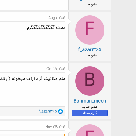
ض
عضو جدید
و
ع
Aug 1, 2011
F
دمت گگگگگگگگگگرم..
f_azar1365
عضو جدید
Oct 15, 2011
B
منم مکانیک آزاد اراک میخونم.(ارشد)
Bahman_mech
عضو جدید
و
f_azar1365
کاربر ممتاز
ا
ک
ن
Nov 24, 2011
ش
ه