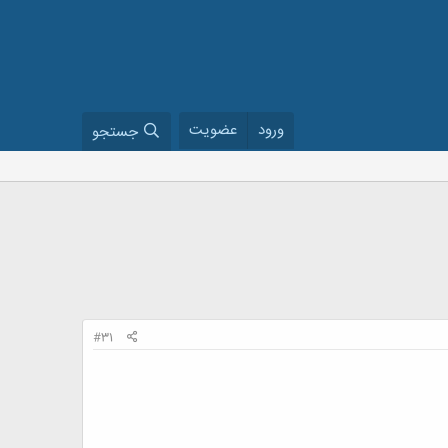
ورود
عضویت
جستجو
#31