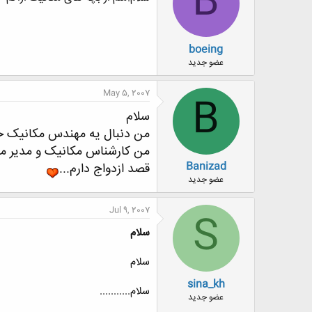
B
boeing
عضو جدید
May 5, 2007
B
سلام
من دنبال یه مهندس مکانیک خ
من کارشناس مکانیک و مدیر
Banizad
قصد ازدواج دارم...
عضو جدید
Jul 9, 2007
S
سلام
سلام
sina_kh
سلام...........
عضو جدید