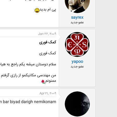
پی ام بدید
sayrex
عضو جدید
Jan 22, 2009
کمک فوری
کمک فوری
yapoo
سلام دوستان میشه یکم راجع به هی
عضو جدید
من مهندسی مکانیکمو از رازی گرفتم ت
ممنونم
Apr 21, 2009
m bar biyad darigh nemikonam.