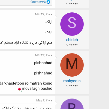
و
fateme345
ض
عضو جدید
ا
و
ک
ع
ن
Mar 26, 2007
S
ش
ه
اراک
ا
:
اراک
shideh
منم اراکی مال دانشگاه ازاد هستم 1مقاله درباره دستگاه حضوروغیاب میخواستم
عضو جدید
Mar 27, 2007
M
pishnahad
pishnahad
mohyedin
arkhastetoon ro matrah konid
عضو جدید
movafagh bashid
May 4, 2007
سلام.منم از بچه های مکانیک اراکم