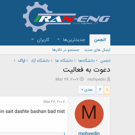
انجمن
جدیدترین‌ها
کاربران
ارسال های جدید
جستجو در تالارها
انجمن
دانشگاه‌ها
دانشگاه ها
دانشگاه آزاد
اراک
دعوت به فعاليت
ش
ت
Mar 26, 2007
mohyedin
ر
ا
1
2
بعدی
و
ر
ع
ی
ک
خ
Mar 26, 2007
M
ن
ش
in sait dashte bashan bad nist
ن
ر
د
و
ه
ع
م
mohyedin
و