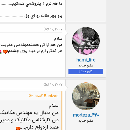
ما هم ترم 4 پتروشمي هستيم......................................................
برو بچز قنات رو اي ول .....................
Oct 10, 2007
سلام
من هم اراکی هستممهندسی مدریت ا
هر کمکی ازم بر میاد روی چشمم
hami_life
عضو جدید
کاربر ممتاز
Oct 10, 2007
Banizad گفت:
سلام
من دنبال یه مهندس مکانیک
morteza_420
من کارشناس مکانیک و مدی
عضو جدید
قصد ازدواج دارم...