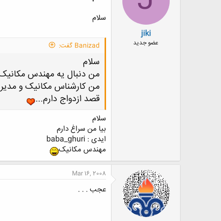
J
ا
:
سلام
jiki
عضو جدید
Banizad گفت:
سلام
من دنبال یه مهندس مکانیک
من کارشناس مکانیک و مدی
قصد ازدواج دارم...
سلام
بیا من سراغ دارم
ایدی : baba_ghuri
مهندس مکانیک
Mar 16, 2008
عجب . . .