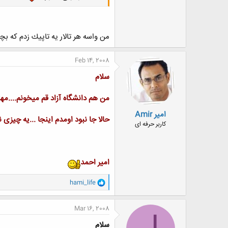
من واسه هر تالار يه تاپيك زدم كه بچ
Feb 14, 2008
سلام
من هم دانشگاه آزاد قم میخونم....مهن
امیر Amir
حالا جا نبود اومدم اینجا ...یه چیزی 
کاربر حرفه ای
امیر احمد
و
hami_life
ا
ک
ن
Mar 16, 2008
ش
ه
سلام