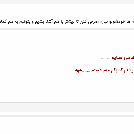
ه ها خودشونو بيان معرفي كنن تا بيشتر با هم آشنا بشيم و بتونيم به هم كمك 
دسی صنایع.........
نوشتم که بگم منم هستم........ههه