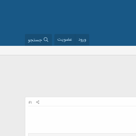
ورود
عضویت
جستجو
#1