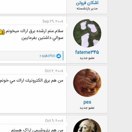
اشکان فروتن
مدیر بازنشسته
Sep 29, 2008
سلام.منم ارشده برق اراك ميخونم.
سوالي داشتين بفرمايين
fateme345
و
r.saki1981
عضو جدید
ا
ک
ن
Oct 2, 2008
ش
ه
من هم برق الكترونيك اراك مي خونم
ا
:
pes
عضو جدید
Oct 9, 2008
من هم پتروشیمی اراک هستم