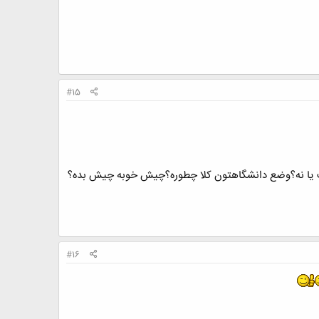
#15
ت یا نه؟وضع دانشگاهتون کلا چطوره؟چیش خوبه چیش بده؟
#16