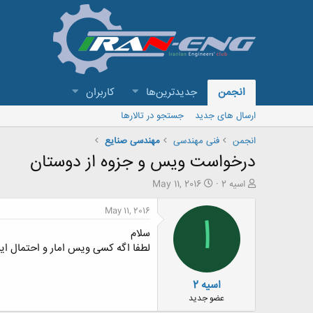
انجمن
جدیدترین‌ها
کاربران
ارسال های جدید
جستجو در تالارها
انجمن
فنی مهندسی
مهندسی صنایع
درخواست ویس و جزوه از دوستان
ش
ت
اسیه 2
May 11, 2016
ر
ا
و
ر
May 11, 2016
ا
ع
ی
سلام
ک
خ
ن
ش
لطفا اگه کسی ویس امار و احتمال ا
ن
ر
د
و
اسیه 2
ه
ع
م
عضو جدید
و