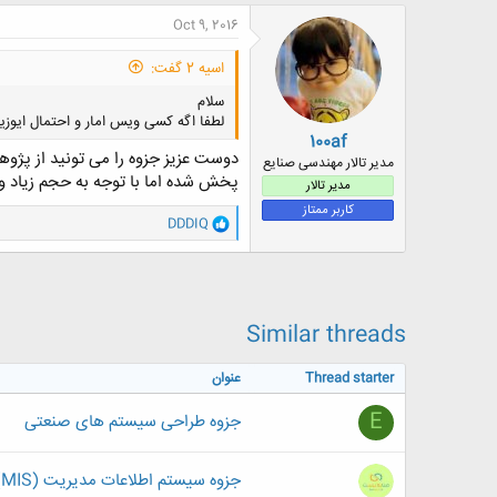
ض
Oct 9, 2016
و
ع
اسیه 2 گفت:
سلام
لطفا اگه کسی ویس امار و احتمال ایوز
100af
دوست عزیز جزوه را می تونید از پژوه
مدیر تالار مهندسی صنایع
پخش شده اما با توجه به حجم زیاد
مدیر تالار
کاربر ممتاز
و
DDDIQ
ا
ک
ن
ش
ه
ا
Similar threads
:
Thread starter
عنوان
E
جزوه طراحی سیستم های صنعتی
جزوه سیستم اطلاعات مدیریت (MIS) مهندسی صنایع تالیف استاد سینا لاله