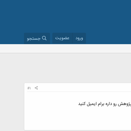
ورود
عضویت
جستجو
#1
هش رو داره برام ایمیل کنید